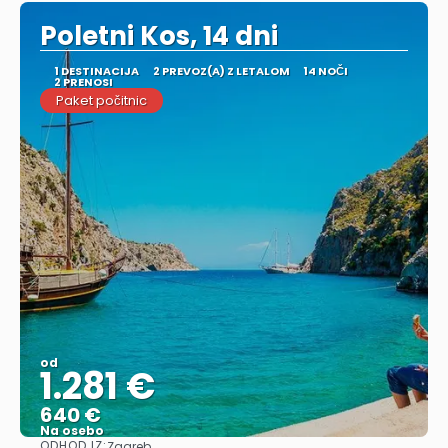
Poletni Kos, 14 dni
1 DESTINACIJA
2 PREVOZ(A) Z LETALOM
14 NOČI
2 PRENOSI
Paket počitnic
od
1.281 €
640 €
Na osebo
ODHOD IZ:
Zagreb