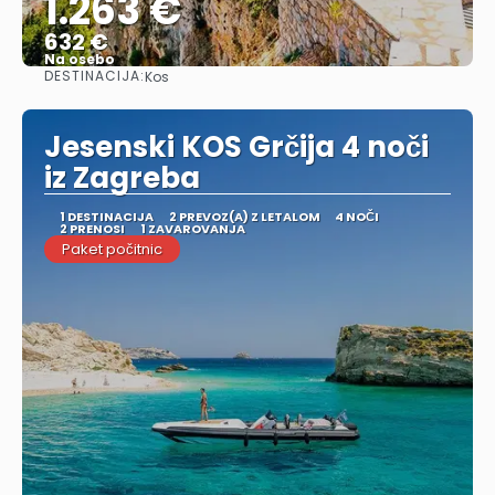
1.263 €
632 €
Na osebo
DESTINACIJA:
Kos
Glej .
Jesenski KOS Grčija 4 noči
iz Zagreba
1 DESTINACIJA
2 PREVOZ(A) Z LETALOM
4 NOČI
2 PRENOSI
1 ZAVAROVANJA
Paket počitnic