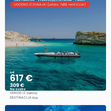
UGODNO IZ DUNAJA! (Letalo, 7xBB, rent'a'car)
od
617 €
309 €
Na osebo
ODHOD IZ:
Vienna
Glej .
DESTINACIJA:
Kos