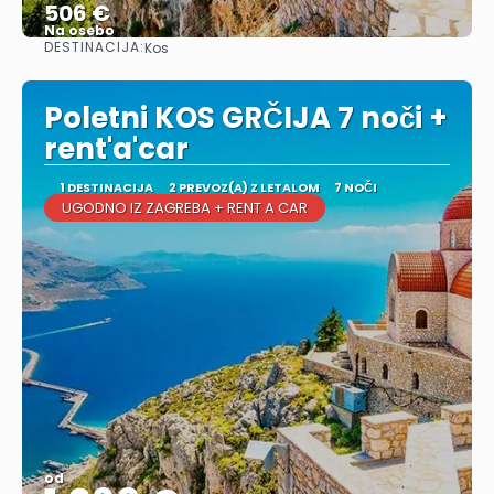
506 €
Na osebo
DESTINACIJA:
Kos
Glej .
Poletni KOS GRČIJA 7 noči +
rent'a'car
1 DESTINACIJA
2 PREVOZ(A) Z LETALOM
7 NOČI
UGODNO IZ ZAGREBA + RENT A CAR
od