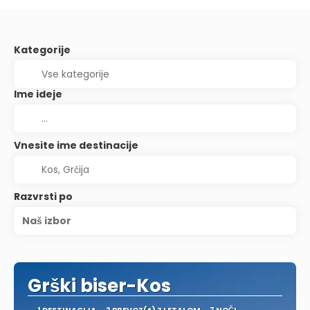
Kategorije
Ime ideje
Vnesite ime destinacije
Razvrsti po
Naš izbor
Grški biser-Kos
1 DESTINACIJA
2 PREVOZ(A) Z LETALOM
7 NOČI