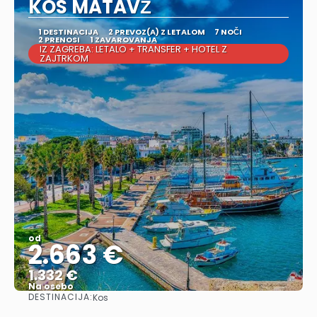
KOS MATAVŽ
1 DESTINACIJA
2 PREVOZ(A) Z LETALOM
7 NOČI
2 PRENOSI
1 ZAVAROVANJA
IZ ZAGREBA: LETALO + TRANSFER + HOTEL Z
ZAJTRKOM
od
2.663 €
1.332 €
Na osebo
DESTINACIJA:
Kos
Glej .