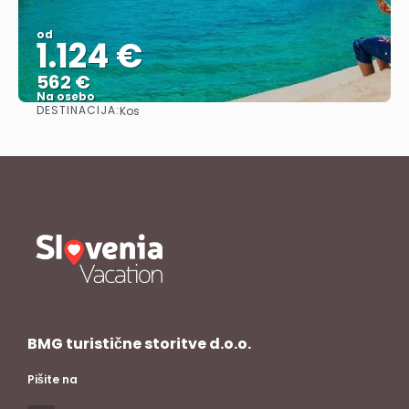
od
1.124 €
562 €
Na osebo
DESTINACIJA:
Kos
Glej .
BMG turistične storitve d.o.o.
Pišite na