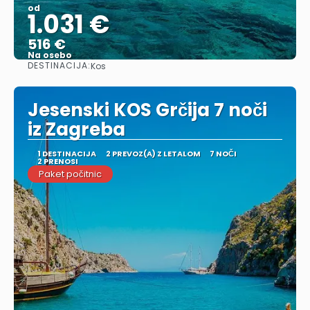
od
1.031 €
516 €
Na osebo
DESTINACIJA:
Kos
Glej .
Jesenski KOS Grčija 7 noči
iz Zagreba
1 DESTINACIJA
2 PREVOZ(A) Z LETALOM
7 NOČI
2 PRENOSI
Paket počitnic