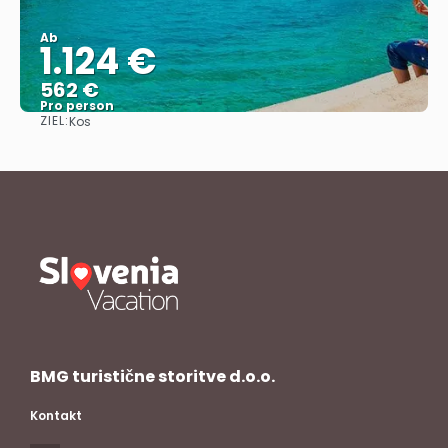
Ab
1.124 €
562 €
Pro person
ZIEL:
Kos
Sehen
BMG turistične storitve d.o.o.
Kontakt