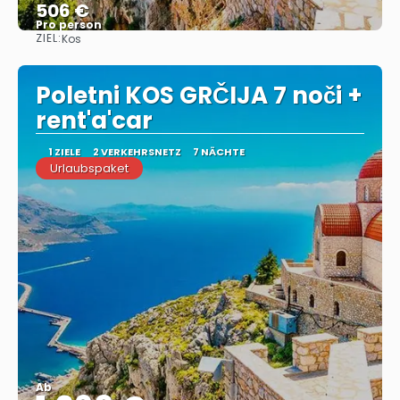
506 €
Pro person
ZIEL:
Kos
Sehen
Poletni KOS GRČIJA 7 noči +
rent'a'car
1 ZIELE
2 VERKEHRSNETZ
7 NÄCHTE
Urlaubspaket
Ab