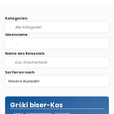
Kategorien
Ideenname
Name des Reiseziels
Sortieren nach
Unsere Auswahl
Grški biser-Kos
1 ZIELE
2 VERKEHRSNETZ
7 NÄCHTE