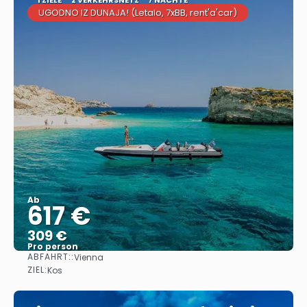
UGODNO IZ DUNAJA! (Letalo, 7xBB, rent'a'car)
Ab
617 €
309 €
Pro person
ABFAHRT::
Vienna
Sehen
ZIEL:
Kos