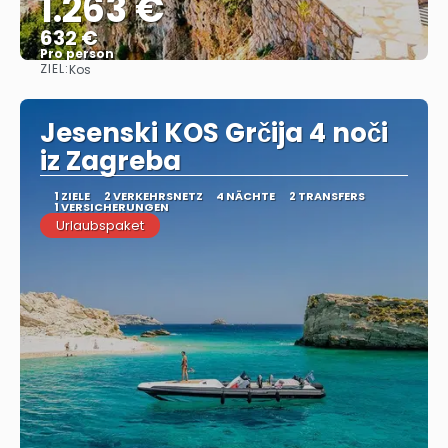
1.263 €
632 €
Pro person
ZIEL:
Kos
Sehen
Jesenski KOS Grčija 4 noči
iz Zagreba
1 ZIELE
2 VERKEHRSNETZ
4 NÄCHTE
2 TRANSFERS
1 VERSICHERUNGEN
Urlaubspaket