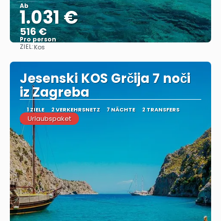
Ab
1.031 €
516 €
Pro person
ZIEL:
Kos
Sehen
Jesenski KOS Grčija 7 noči
iz Zagreba
1 ZIELE
2 VERKEHRSNETZ
7 NÄCHTE
2 TRANSFERS
Urlaubspaket