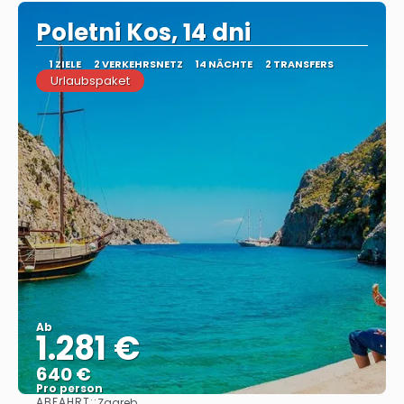
Poletni Kos, 14 dni
1 ZIELE
2 VERKEHRSNETZ
14 NÄCHTE
2 TRANSFERS
Urlaubspaket
Ab
1.281 €
640 €
Pro person
ABFAHRT::
Zagreb