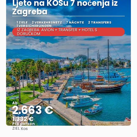
Ljeto na KOSu 7 noćenja iz
Zagreba
1 ZIELE
2 VERKEHRSNETZ
7 NÄCHTE
2 TRANSFERS
1 VERSICHERUNGEN
IZ ZAGREBA: AVION + TRANSFER + HOTEL S
DORUČKOM
Ab
2.663 €
1.332 €
Pro person
ZIEL:
Kos
Sehen