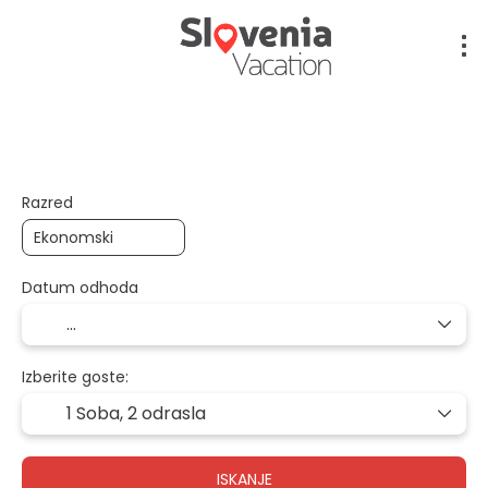
Letalo + Hotel + Transfer
Letalo + Avto + Hotel
Razred
Datum odhoda
Izberite goste:
1 Soba,
2 odrasla
ISKANJE