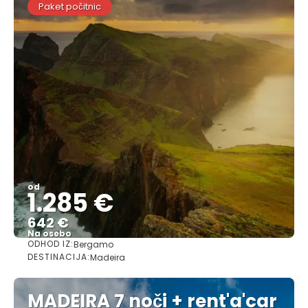
Paket počitnic
od
1.285 €
642 €
Na osebo
ODHOD IZ:
Bergamo
Glej .
DESTINACIJA:
Madeira
MADEIRA 7 noči + rent'a'car