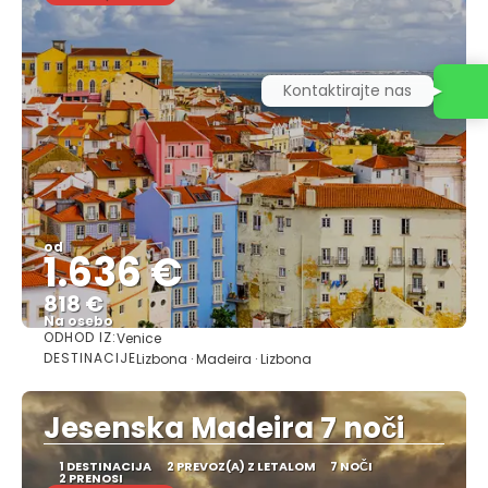
Kontaktirajte nas
od
1.636 €
818 €
Na osebo
ODHOD IZ:
Venice
Glej .
DESTINACIJE
Lizbona · Madeira · Lizbona
Jesenska Madeira 7 noči
1 DESTINACIJA
2 PREVOZ(A) Z LETALOM
7 NOČI
2 PRENOSI