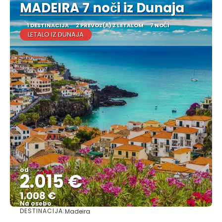
MADEIRA 7 noči iz Dunaja
1 DESTINACIJA
2 PREVOZ(A) Z LETALOM
7 NOČI
LETALO IZ DUNAJA
od
2.015 €
1.008 €
Na osebo
DESTINACIJA:
Madeira
Glej .