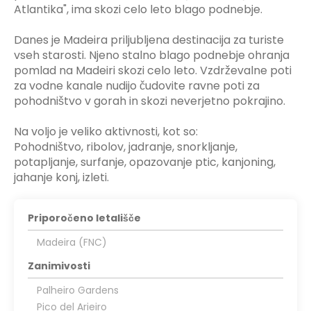
Atlantika", ima skozi celo leto blago podnebje.
Danes je Madeira priljubljena destinacija za turiste
vseh starosti. Njeno stalno blago podnebje ohranja
pomlad na Madeiri skozi celo leto. Vzdrževalne poti
za vodne kanale nudijo čudovite ravne poti za
pohodništvo v gorah in skozi neverjetno pokrajino.
Na voljo je veliko aktivnosti, kot so:
Pohodništvo, ribolov, jadranje, snorkljanje,
potapljanje, surfanje, opazovanje ptic, kanjoning,
jahanje konj, izleti.
Priporočeno letališče
Madeira (FNC)
Zanimivosti
Palheiro Gardens
Pico del Arieiro