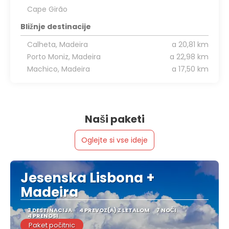
Cape Girão
Bližnje destinacije
Calheta, Madeira
a 20,81 km
Porto Moniz, Madeira
a 22,98 km
Machico, Madeira
a 17,50 km
Naši paketi
Oglejte si vse ideje
Jesenska Lisbona +
Madeira
3 DESTINACIJA
4 PREVOZ(A) Z LETALOM
7 NOČI
4 PRENOSI
Paket počitnic