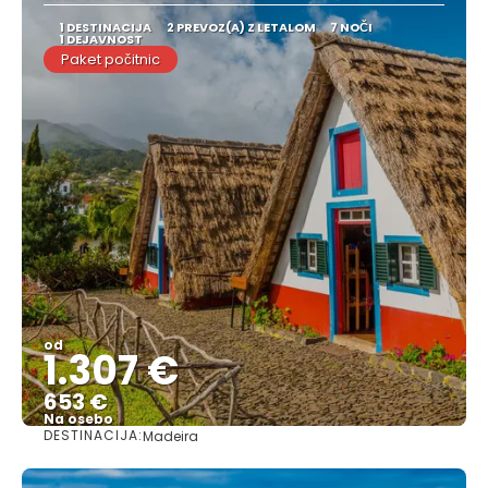
1 DESTINACIJA
2 PREVOZ(A) Z LETALOM
7 NOČI
1 DEJAVNOST
Paket počitnic
od
1.307 €
653 €
Na osebo
DESTINACIJA:
Madeira
Glej .