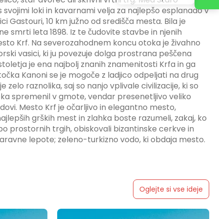
 svojimi loki in kavarnami velja za najlepšo esplanado v
sici Gastouri, 10 km južno od središča mesta. Bila je
e smrti leta 1898. Iz te čudovite stavbe in njenih
 mesto Krf. Na severozahodnem koncu otoka je živahno
rski vasici, ki ju povezuje dolga prostrana peščena
oletja je ena najbolj znanih znamenitosti Krfa in ga
točka Kanoni se je mogoče z ladjico odpeljati na drug
e zelo raznolika, saj so nanjo vplivale civilizacije, ki so
oka spremenil v gmote, vendar presenetljivo veliko
zdovi. Mesto Krf je očarljivo in elegantno mesto,
lepših grških mest in zlahka boste razumeli, zakaj, ko
i po prostornih trgih, obiskovali bizantinske cerkve in
aravne lepote; zeleno-turkizno vodo, ki obdaja mesto.
Oglejte si vse ideje