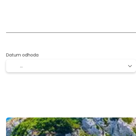
Letalo + Hotel + Transfer
Letalo + Avto + Hotel
Datum odhoda