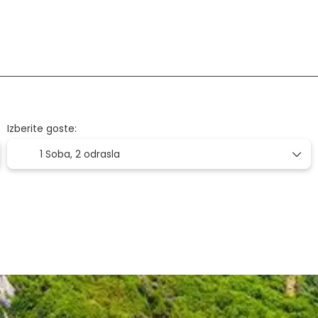
Letalo + Hotel
Letalske karte
Hoteli
+
Izberite goste:
1 Soba,
2 odrasla