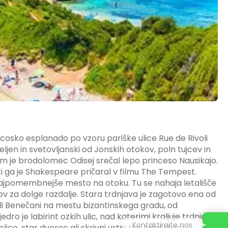
ncosko esplanado po vzoru pariške ulice Rue de Rivoli
ljen in svetovljanski od Jonskih otokov, poln tujcev in
erem je brodolomec Odisej srečal lepo princeso Nausikajo.
, ki ga je Shakespeare pričaral v filmu The Tempest.
 najpomembnejše mesto na otoku. Tu se nahaja letališče
ektov za dolge razdalje. Stara trdnjava je zagotovo ena od
dili Benečani na mestu bizantinskega gradu, od
ro je labirint ozkih ulic, nad katerimi kraljuje trdnjava
Kontaktirajte nas
ico, star dvorec ali skrivni vrtni trg. Med Staro