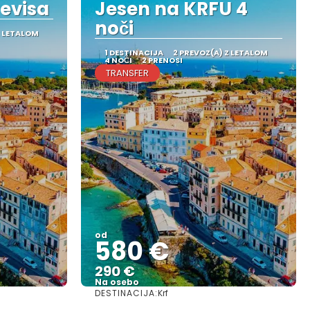
revisa
Jesen na KRFU 4
noči
Z LETALOM
1 DESTINACIJA
2 PREVOZ(A) Z LETALOM
4 NOČI
2 PRENOSI
TRANSFER
od
580 €
290 €
Na osebo
DESTINACIJA:
Krf
Glej .