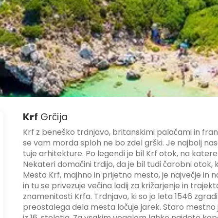
Krf
Grčija
Krf z beneško trdnjavo, britanskimi palačami in fra
se vam morda sploh ne bo zdel grški. Je najbolj nase
tuje arhitekture. Po legendi je bil Krf otok, na kat
Nekateri domačini trdijo, da je bil tudi čarobni otok
Mesto Krf, majhno in prijetno mesto, je največje in
in tu se privezuje večina ladij za križarjenje in traj
znamenitosti Krfa. Trdnjavo, ki so jo leta 1546 zgra
preostalega dela mesta ločuje jarek. Staro mestno jed
iz 16. stoletja. Za vsakim vogalom lahko najdete kapel