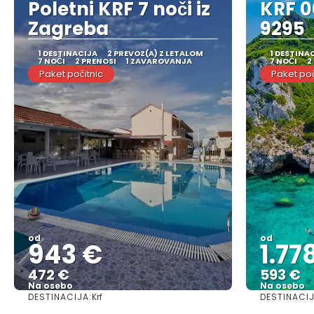
Poletni KRF 7 noči iz
KRF 0
Zagreba
9295
1 DESTINACIJA
2 PREVOZ(A) Z LETALOM
1 DESTINA
7 NOČI
2 PRENOSI
1 ZAVAROVANJA
7 NOČI
2
Paket počitnic
Paket poč
od
od
943 €
1.77
472 €
593 €
Na osebo
Na osebo
DESTINACIJA:
DESTINACIJ
Krf
Glej .