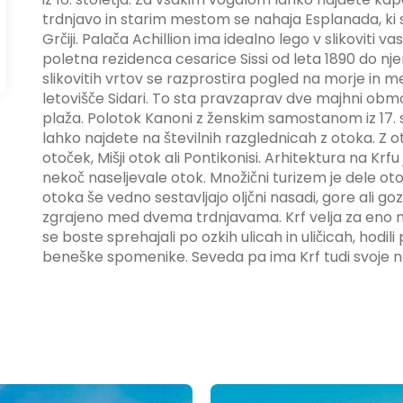
trdnjavo in starim mestom se nahaja Esplanada, ki s
Grčiji. Palača Achillion ima idealno lego v slikoviti va
poletna rezidenca cesarice Sissi od leta 1890 do njen
slikovitih vrtov se razprostira pogled na morje in
letovišče Sidari. To sta pravzaprav dve majhni obmo
plaža. Polotok Kanoni z ženskim samostanom iz 17. st
lahko najdete na številnih razglednicah z otoka. Z o
otoček, Mišji otok ali Pontikonisi. Arhitektura na Krfu j
nekoč naseljevale otok. Množični turizem je dele ot
otoka še vedno sestavljajo oljčni nasadi, gore ali go
zgrajeno med dvema trdnjavama. Krf velja za eno naj
se boste sprehajali po ozkih ulicah in uličicah, hodil
beneške spomenike. Seveda pa ima Krf tudi svoje n