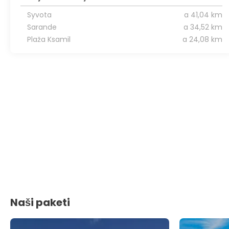
Syvota
a 41,04 km
Sarande
a 34,52 km
Plaža Ksamil
a 24,08 km
Naši paketi