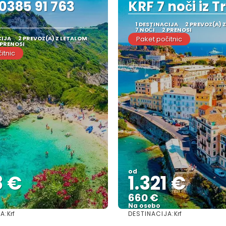
0385 91 763
KRF 7 noči iz T
1 DESTINACIJA
2 PREVOZ(A) 
7 NOČI
2 PRENOSI
CIJA
2 PREVOZ(A) Z LETALOM
Paket počitnic
 PRENOSI
itnic
od
8 €
1.321 €
660 €
Na osebo
A:
DESTINACIJA:
Krf
Krf
Glej .
Glej .