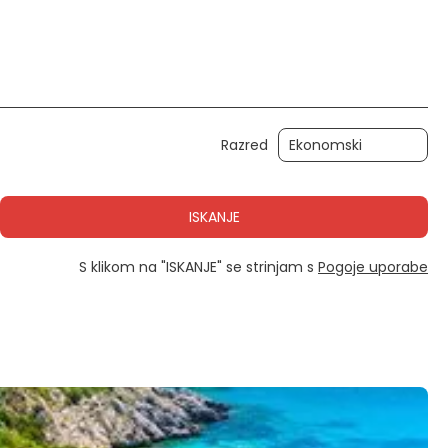
Aktivnosti
Avtomobil
Transferji
Razred
ISKANJE
S klikom na "ISKANJE" se strinjam s
Pogoje uporabe