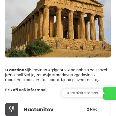
O destinaciji:
Provinca Agrigento, ki se nahaja na sončni
južni obali Sicilije, združuje starodavno zgodovino z
robustno sredozemsko lepoto. Njeno glavno mesto,
mesto Agrigento, leži na hribu nad morjem, labirint ozkih
ulic, baročnih cerkva in razglednih točk, ki se odpirajo na
Prikaži več informacij
Kontaktirajte nas
valovite doline in bleščečo obalo. Daleč od urbanih središč
je provinca posejana z oljčnimi nasadi, vinogradi in
majhnimi vasmi, kjer tradicionalno sicilijansko življenje še
08
Nastanitev
vedno narekuje tempo.
2 Noči
okt.