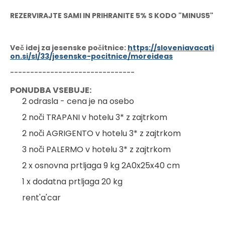
REZERVIRAJTE SAMI IN PRIHRANITE 5% S KODO "MINUS5"
Več idej za jesenske počitnice:
https://sloveniavacati
on.si/sl/33/jesenske-pocitnice/moreideas
-------------------------------
PONUDBA VSEBUJE:
2 odrasla - cena je na osebo
2 noči TRAPANI v hotelu 3* z zajtrkom
2 noči AGRIGENTO v hotelu 3* z zajtrkom
3 noči PALERMO v hotelu 3* z zajtrkom
2 x osnovna prtljaga 9 kg 2A0x25x40 cm
1 x dodatna prtljaga 20 kg
rent'a'car