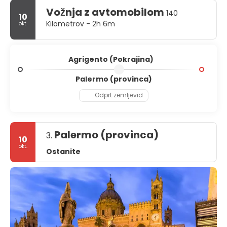
se sprehoditi po osvetljenih zgodovinskih ulicah ali ob obali
in uživati v brezčasnem šarmu, zaradi katerega je
Vožnja z avtomobilom
140
10
provinca Agrigento tako privlačna destinacija.
Kilometrov - 2h 6m
okt.
Agrigento (Pokrajina)
Palermo (provinca)
Odprt zemljevid
Palermo (provinca)
3.
10
okt.
Ostanite