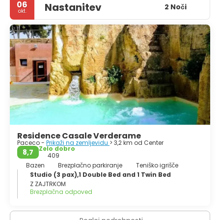
06
Nastanitev
2 Noči
okt.
Residence Casale Verderame
Paceco -
Prikaži na zemljevidu
> 3,2 km od Center
Zelo dobro
8,7
409
Bazen
Brezplačno parkiranje
Teniško igrišče
Studio (3 pax),1 Double Bed and 1 Twin Bed
Z ZAJTRKOM
Brezplačna odpoved