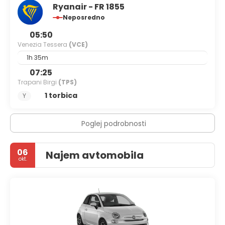
Ryanair - FR 1855
Neposredno
05:50
Venezia Tessera
(VCE)
1h 35m
07:25
Trapani Birgi
(TPS)
1 torbica
Y
Poglej podrobnosti
06
Najem avtomobila
okt.