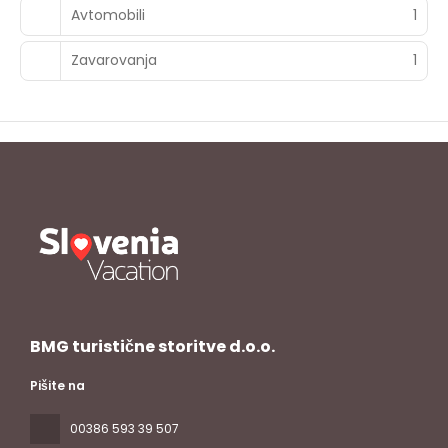
Avtomobili
1
Zavarovanja
1
BMG turistične storitve d.o.o.
Pišite na
00386 593 39 507