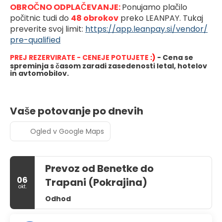
OBROČNO ODPLAČEVANJE: 
Ponujamo plačilo 
počitnic tudi do 
48 obrokov
preko LEANPAY. Tukaj 
preverite svoj limit: 
https://app.leanpay.si/vendor/
pre-qualified
PREJ REZERVIRATE - CENEJE POTUJETE
 :)
- Cena se 
spreminja s časom zaradi zasedenosti letal, hotelov 
in avtomobilov.
Vaše potovanje po dnevih
Ogled v Google Maps
Prevoz od Benetke do
06
Trapani (Pokrajina)
okt.
Odhod