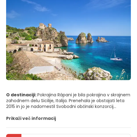
O destinaciji:
Pokrajina Rápani je bila pokrajina v skrajnem
zahodnem delu Sicilije, Italija. Prenehala je obstajati leta
2015 in jo je nadomestil Svobodni občinski konzorcij
Trapani. Na vzhodu je mejila na pokrajino Palermo, na
jugovzhodu z Agrigentom, na zahodu in jugu je mejila na
Prikaži več informacij
Sicilski kanal in na severu na Tirensko morje. Imela je
površino 2.460 km2 in skupno prebivalstvo 436.459
prebivalcev.