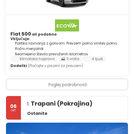
Fiat 500
ali podobno
Vključuje:
Politika ravnanja z gorivom: Prevzem polno vrnitev polno
Ročni menjalnik
Neomejeno število prevoženih kilometrov
klimatska naprava
3 vrata
4 ljudi
Dodatki
(Plačajte v pisarni za prevzem)
Poglej podrobnosti
Trapani (Pokrajina)
1.
06
okt.
Ostanite