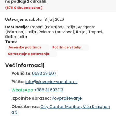
na podlagi 2 odraslih
(878 €
Skupna cena
)
Ustvarjeno:
sobota, 18. julij 2026
Destinacije:
Trapani (Pokrajina), Italija , Agrigento
(Pokrajina), Italija , Palermo (provinca), Italija , Trapani,
Sicilija, Italija
Teme
Jesenske počitnice
Počitnice v Italiji
Samostojna potovanja
Več informacij
Pokličite: 
0593 39 507
Pišite: 
info@slovenia-vacation.si
WhatsApp 
+386 31 6
93 113
Izpolnite obrazec: 
Povpraševanje
Obiščite nas: 
City Center Maribor, Vita Kraigherj
a 5