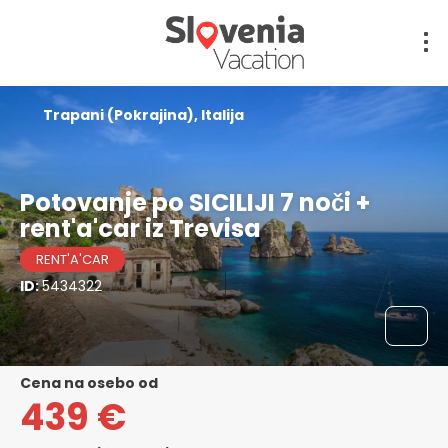
Trapani (Pokrajina), Italija
Potovanje po SICILIJI 7 noči +
rent'a'car iz Trevisa
RENT'A'CAR
ID:
5434322
cena na osebo od
439 €