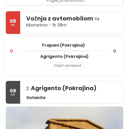
Poglej podrobnosti
Vožnja z avtomobilom
114
08
Kilometrov - 1h 38m
okt.
Trapani (Pokrajina)
Agrigento (Pokrajina)
Odprt zemljevid
Agrigento (Pokrajina)
2.
08
okt.
Ostanite