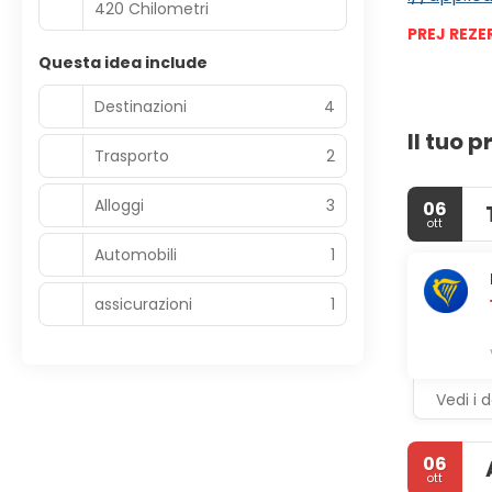
420 Chilometri
PREJ REZE
Questa idea include
Destinazioni
4
Il tuo 
Trasporto
2
Alloggi
3
06
ott
Automobili
1
assicurazioni
1
Vedi i d
06
ott