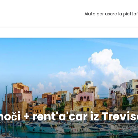
Aiuto per usare la piatt
noči + rent'a'car iz Trevi