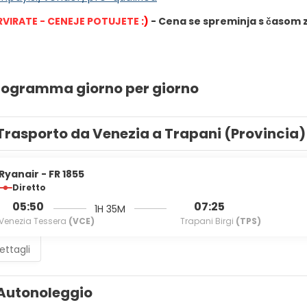
RVIRATE - CENEJE POTUJETE
 :)
- Cena se spreminja s časom z
programma giorno per giorno
Trasporto da Venezia a Trapani (Provincia)
Ryanair - FR 1855
Diretto
05:50
07:25
1H 35M
Venezia Tessera
(VCE)
Trapani Birgi
(TPS)
ettagli
Autonoleggio