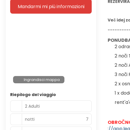
REZERVIRA
Mandarmi mi più informazioni
Več idej z
---------
PONUDBA
2 odra
2 noči
2 noči
3 noči
Ingrandisci mappa
2 x os
1 x do
Riepilogo del viaggio
rent'a
2 Adulti
notti
7
OBROČNO
://app.le