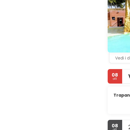
Vedi i d
08
ott
Trapani
08
ott