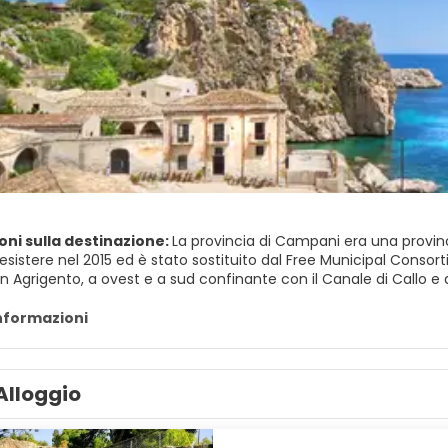
oni sulla destinazione:
La provincia di Campani era una provincia
esistere nel 2015 ed è stato sostituito dal Free Municipal Consor
igento, a ovest e a sud confinante con il Canale di Callo e a nord dal Mar Tirreno. Avev
ione totale di 436.459 abitanti.
informazioni
Alloggio