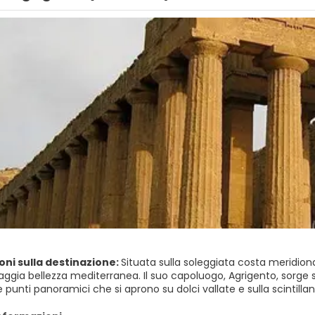
oni sulla destinazione:
Situata sulla soleggiata costa meridional
aggia bellezza mediterranea. Il suo capoluogo, Agrigento, sorge su
punti panoramici che si aprono su dolci vallate e sulla scintillan
vigneti e piccoli borghi dove la vita tradizionale siciliana detta anc