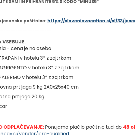
JTE SAMI IN PRIHRANITE 5% S KODO "MINUS5"
a jesenske počitnice:
https://sloveniavacation.si/sl/33/je
----------------------
 VSEBUJE:
sla - cena je na osebo
 TRAPANI v hotelu 3* z zajtrkom
 AGRIGENTO v hotelu 3* z zajtrkom
 PALERMO v hotelu 3* z zajtrkom
novna prtljaga 9 kg 2A0x25x40 cm
datna prtljaga 20 kg
'car
 ODPLAČEVANJE: 
Ponujamo plačilo počitnic tudi do 
48 o
anpay.si/vendor/pre-qualified