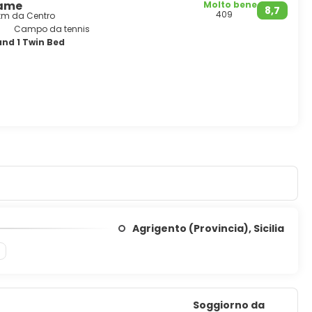
rame
Molto bene
8,7
409
 km da Centro
Campo da tennis
and 1 Twin Bed
Agrigento (Provincia), Sicilia
Soggiorno da