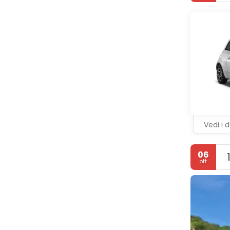
Vedi i d
06
ott