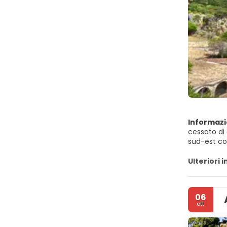
Informazi
cessato di 
sud-est con Agr
una popolaz
Ulteriori 
06
ott