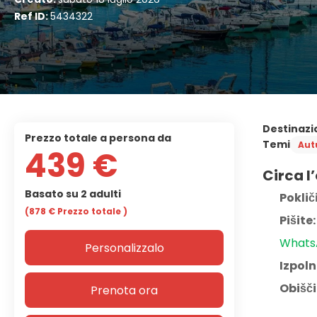
Ref ID:
5434322
Destinazi
prezzo totale a persona da
Temi
Aut
439 €
Circa l
Basato su 2 adulti
Pokliči
(878 €
Prezzo totale
)
Pišite:
Whats
Personalizzalo
Izpoln
Obišči
Prenota ora