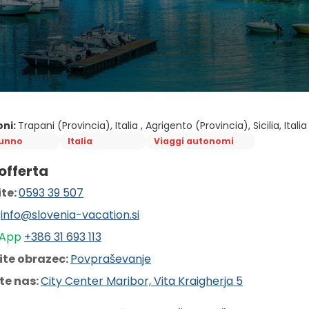
oni:
Trapani (Provincia), Italia , Agrigento (Provincia), Sicilia, Italia 
unno
Italia
Viaggi autonomi
’offerta
te: 
0593 39 507
 
info@slovenia-vacation.si
App 
+386 31 6
93 113
ite obrazec: 
Povpraševanje
te nas: 
City Center Maribor, Vita Kraigherja 5