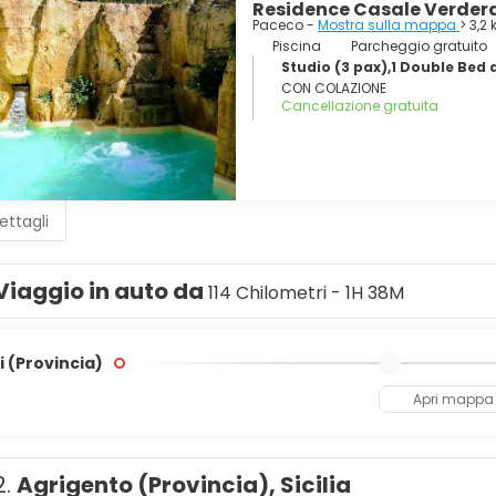
Residence Casale Verde
Paceco -
Mostra sulla mappa
> 3,2
Piscina
Parcheggio gratuito
Studio (3 pax),1 Double Bed 
CON COLAZIONE
Cancellazione gratuita
ettagli
Viaggio in auto da
114 Chilometri - 1H 38M
 (Provincia)
Apri mappa
2.
Agrigento (Provincia), Sicilia