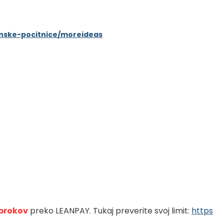
senske-pocitnice/moreideas
brokov
preko LEANPAY. Tukaj preverite svoj limit: 
https