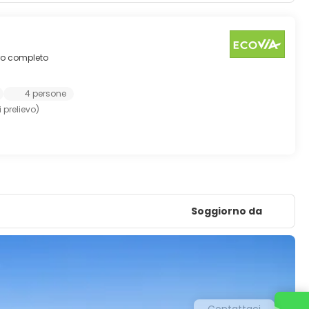
tro completo
4 persone
 prelievo)
Soggiorno da
Contattaci