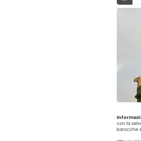
Informazi
con la selv
barocche e 
di uliveti, 