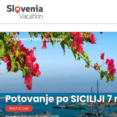
Trapani (Provincia), Italia
Potovanje po SICILIJI 7 
RENT'A'CAR
Creato:
sabato 18 luglio 2026