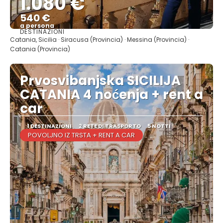
1.080 €
540 €
a persona
DESTINAZIONI
Vedere
Catania, Sicilia · Siracusa (Provincia) · Messina (Provincia) ·
Catania (Provincia)
Prvosvibanjska SICILIJA
CATANIA 4 noćenja + rent a
car
1 DESTINAZIONI
2 RETE DI TRASPORTO
5 NOTTI
POVOLJNO IZ TRSTA + RENT A CAR