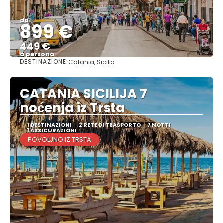
da
899 €
449 €
a persona
DESTINAZIONE:
Catania, Sicilia
Vedere
CATANIA SICILIJA 7
noćenja iz Trsta
1 DESTINAZIONI
2 RETE DI TRASPORTO
7 NOTTI
1 ASSICURAZIONI
POVOLJNO IZ TRSTA