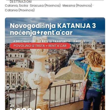
DESTINAZIONI
Vedere
Catania, Sicilia · Siracusa (Provincia) · Messina (Provincia) ·
Catania (Provincia)
Novogodišnja KATANIJA 3
noćenja+rent'a'car
4 DESTINAZIONI
2 RETE DI TRASPORTO
3 NOTTI
POVOLJNO IZ TRSTA + RENT'A'CAR
da