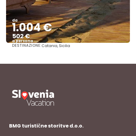
da
1.004 €
502 €
a persona
DESTINAZIONE:
Catania, Sicilia
Vedere
BMG turistične storitve d.o.o.