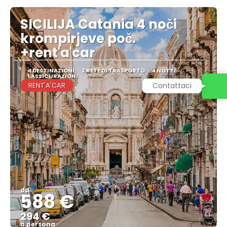
SICILIJA Catania 4 noči
krompirjeve poč.
+rent'a'car
4 DESTINAZIONI
2 RETE DI TRASPORTO
4 NOTTI
1 ASSICURAZIONI
RENT'A'CAR
Contattaci
da
588 €
294 €
a persona