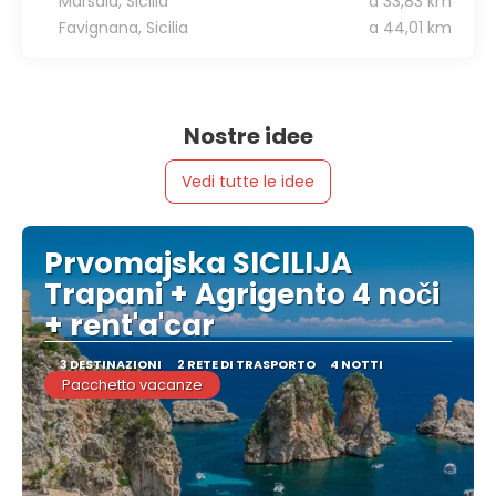
Marsala, Sicilia
a 33,83 km
Favignana, Sicilia
a 44,01 km
Nostre idee
Vedi tutte le idee
Prvomajska SICILIJA
Trapani + Agrigento 4 noči
+ rent'a'car
3 DESTINAZIONI
2 RETE DI TRASPORTO
4 NOTTI
Pacchetto vacanze