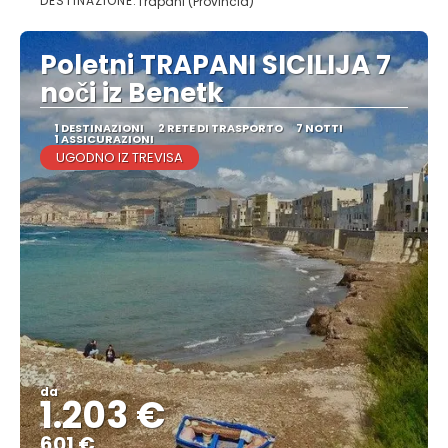
DESTINAZIONE:
Trapani (Provincia)
Poletni TRAPANI SICILIJA 7
noči iz Benetk
1 DESTINAZIONI
2 RETE DI TRASPORTO
7 NOTTI
1 ASSICURAZIONI
UGODNO IZ TREVISA
da
1.203 €
601 €