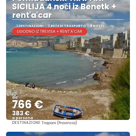
SICILIJA 4 noči iz Benetk +
rent'a'car
1 DESTINAZIONI
2 RETE DI TRASPORTO
4 NOTTI
UGODNO IZ TREVISA + RENT'A'CAR
da
766 €
383 €
a persona
DESTINAZIONE:
Trapani (Provincia)
Vedere