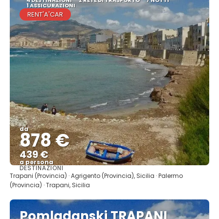
1 ASSICURAZIONI
RENT'A'CAR
da
878 €
439 €
a persona
DESTINAZIONI
Vedere
Trapani (Provincia) · Agrigento (Provincia), Sicilia · Palermo
(Provincia) · Trapani, Sicilia
Pomladanski TRAPANI