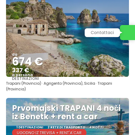
Contattaci
da
674 €
337 €
a persona
DESTINAZIONI
Vedere
Trapani (Provincia) · Agrigento (Provincia), Sicilia · Trapani
(Provincia)
Prvomajski TRAPANI 4 noči
iz Benetk + rent a car
1 DESTINAZIONI
2 RETE DI TRASPORTO
4 NOTTI
UGODNO IZ TREVISA + RENT'A'CAR