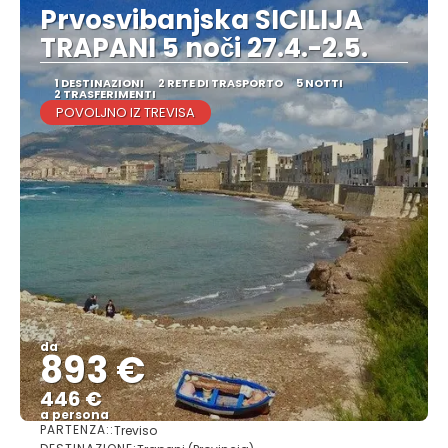
Prvosvibanjska SICILIJA
TRAPANI 5 noči 27.4.-2.5.
1 DESTINAZIONI
2 RETE DI TRASPORTO
5 NOTTI
2 TRASFERIMENTI
POVOLJNO IZ TREVISA
da
893 €
446 €
a persona
PARTENZA::
Treviso
Vedere