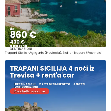
da
860 €
430 €
a persona
DESTINAZIONI
Vedere
Trapani, Sicilia · Agrigento (Provincia), Sicilia · Trapani (Provincia)
TRAPANI SICILIJA 4 noči iz
Trevisa + rent'a'car
1 DESTINAZIONI
2 RETE DI TRASPORTO
4 NOTTI
1 ASSICURAZIONI
Pacchetto vacanze