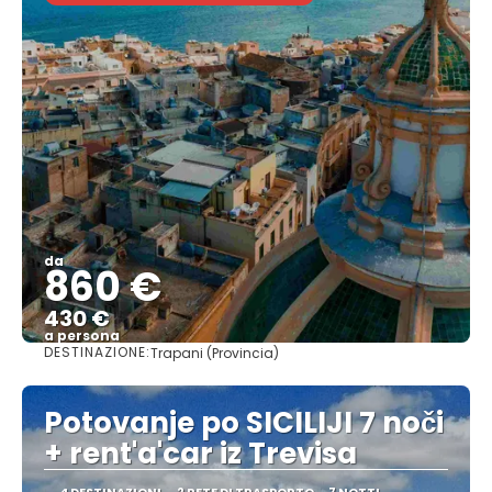
da
860 €
430 €
a persona
DESTINAZIONE:
Trapani (Provincia)
Vedere
Potovanje po SICILIJI 7 noči
+ rent'a'car iz Trevisa
4 DESTINAZIONI
2 RETE DI TRASPORTO
7 NOTTI