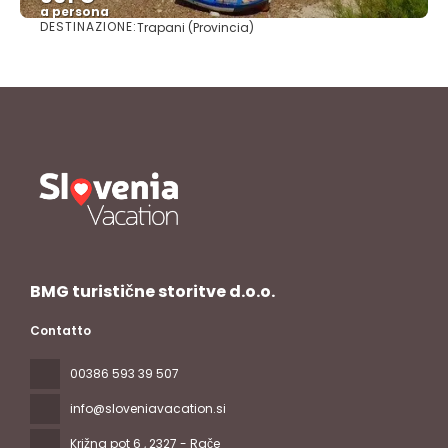
a persona
DESTINAZIONE:
Trapani (Provincia)
Vedere
BMG turistične storitve d.o.o.
Contatto
00386 593 39 507
info@sloveniavacation.si
Križna pot 6
, 2327 - Rače