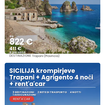
da
822 €
411 €
a persona
DESTINAZIONE:
Trapani (Provincia)
Vedere
SICILIJA krompirjeve
Trapani + Agrigento 4 noči
+ rent'a'car
3 DESTINAZIONI
2 RETE DI TRASPORTO
4 NOTTI
1 ASSICURAZIONI
RENT'A'CAR