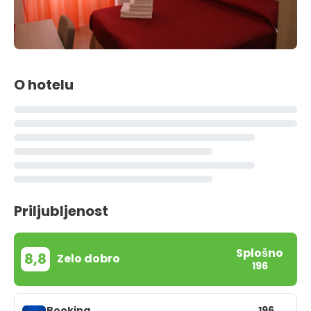
O hotelu
Priljubljenost
Splošno
8,8
Zelo dobro
196
Booking
196