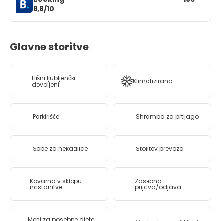
8,8/10
Glavne storitve
Hišni ljubljenčki
Klimatizirano
dovoljeni
Parkirišče
Shramba za prtljago
Sobe za nekadilce
Storitev prevoza
Kavarna v sklopu
Zasebna
nastanitve
prijava/odjava
Meni za posebne diete