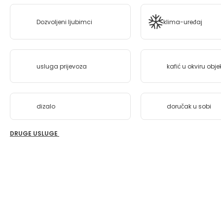
Dozvoljeni ljubimci
klima-uređaj
usluga prijevoza
kafić u okviru obje
dizalo
doručak u sobi
DRUGE USLUGE