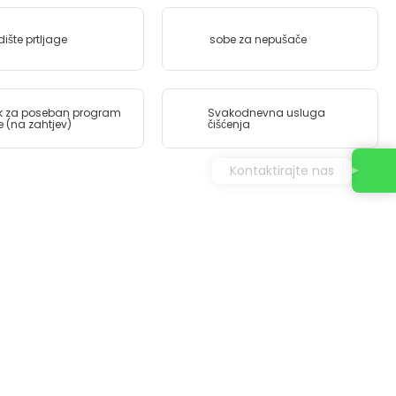
dište prtljage
sobe za nepušače
ik za poseban program
Svakodnevna usluga
e (na zahtjev)
čišćenja
Kontaktirajte nas