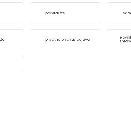
parkiralište
skla
jelovn
kta
privatna prijava/ odjava
ishran