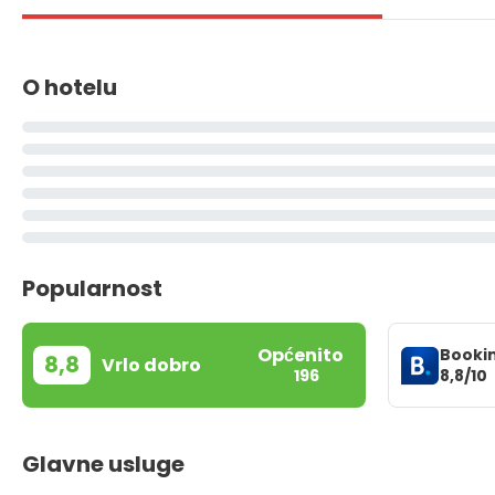
O hotelu
Popularnost
Općenito
Booki
8,8
Vrlo dobro
8,8/10
196
Glavne usluge