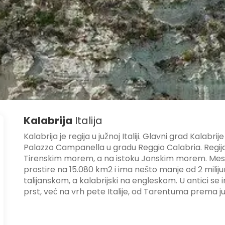
Kalabrija
Italija
Kalabrija je regija u južnoj Italiji. Glavni grad Kalabr
Palazzo Campanella u gradu Reggio Calabria. Regija
Tirenskim morem, a na istoku Jonskim morem. Mesinsk
prostire na 15.080 km2 i ima nešto manje od 2 milij
talijanskom, a kalabrijski na engleskom. U antici s
prst, već na vrh pete Italije, od Tarentuma prema j