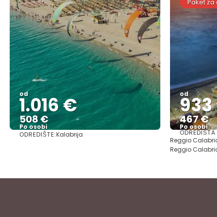
Paket za
od
od
1.016 €
933
508 €
467 €
Po osobi
Po osobi
ODREDIŠTA
ODREDIŠTE:
Kalabrija
Vidjeti
Reggio Calabria 
Reggio Calabri