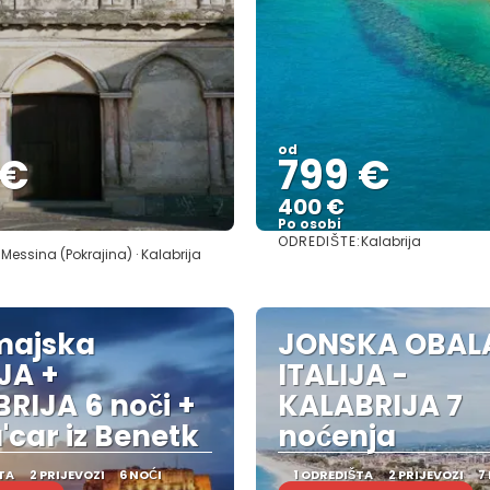
od
 €
799 €
400 €
Po osobi
ODREDIŠTE:
Kalabrija
Vidjeti
Vidjeti
Messina (Pokrajina) · Kalabrija
majska
JONSKA OBAL
IJA +
ITALIJA -
RIJA 6 noči +
KALABRIJA 7
a'car iz Benetk
noćenja
TA
2 PRIJEVOZI
6 NOĆI
1 ODREDIŠTA
2 PRIJEVOZI
7