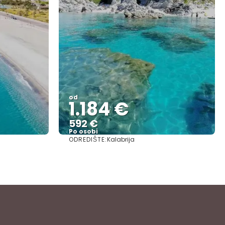
od
1.184 €
592 €
Po osobi
ODREDIŠTE:
Kalabrija
Vidjeti