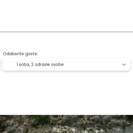
voz+Smještaj
Letovi
Smještaj
Odaberite goste:
1 soba,
2 odrasle osobe