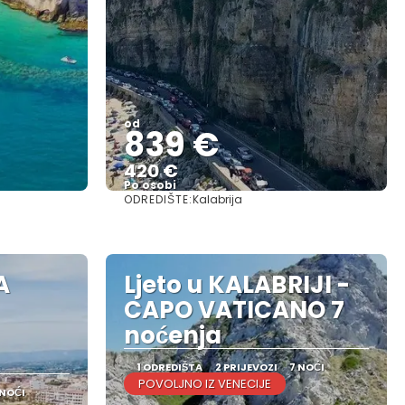
od
839 €
420 €
Po osobi
ODREDIŠTE:
Kalabrija
Vidjeti
A
Ljeto u KALABRIJI -
CAPO VATICANO 7
noćenja
1 ODREDIŠTA
2 PRIJEVOZI
7 NOĆI
POVOLJNO IZ VENECIJE
 NOĆI