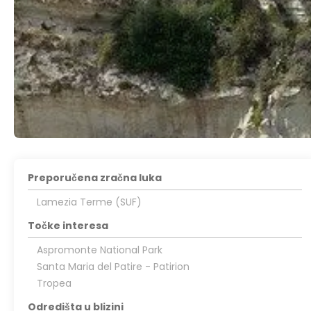
Preporučena zračna luka
Lamezia Terme (SUF)
Točke interesa
Aspromonte National Park
Santa Maria del Patire - Patirion
Tropea
Odredišta u blizini