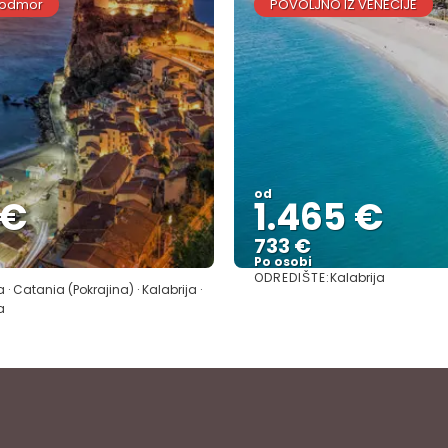
 odmor
POVOLJNO IZ VENECIJE
od
 €
1.465 €
733 €
Po osobi
ODREDIŠTE:
Kalabrija
Vidjeti
Vidjeti
· Catania (Pokrajina) · Kalabrija ·
a