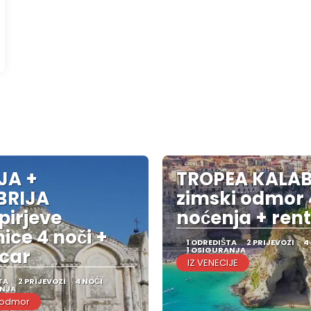
IJA +
TROPEA KALAB
BRIJA
zimski odmor 
irjeve
noćenja + rent
nice 4 noči +
1 ODREDIŠTA
2 PRIJEVOZI
4
car
1 OSIGURANJA
IZ VENECIJE
TA
2 PRIJEVOZI
4 NOĆI
ANJA
 odmor