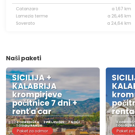
Catanzaro
a 1,67 km
Lamezia terme
a 26,46 km
Soverato
a 24,64 km
Naši paketi
SICILIJA +
SICIL
KALABRIJA
KALA
krompirjeve
kromp
počitnice 7 dni +
počit
rent'a'car
renta
4 ODREDIŠTA
2 PRIJEVOZI
7 NOĆI
3 ODREDIŠ
1 OSIGURANJA
1 OSIGUR
Paket za odmor
Paket za