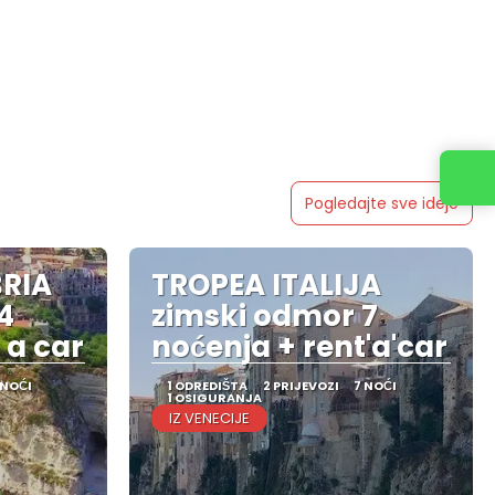
Kontaktirajte nas
Pogledajte sve ideje
RIA
TROPEA ITALIJA
4
zimski odmor 7
 a car
noćenja + rent'a'car
 NOĆI
1 ODREDIŠTA
2 PRIJEVOZI
7 NOĆI
1 OSIGURANJA
IZ VENECIJE