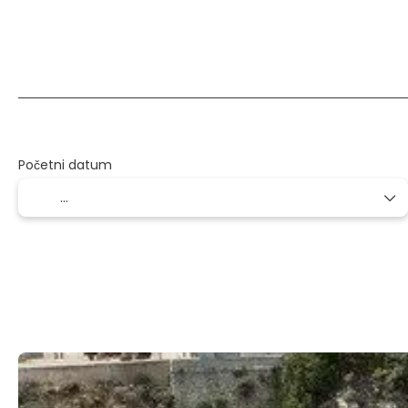
Više odredišta
Usmjeravanje
Prije
+
Početni datum