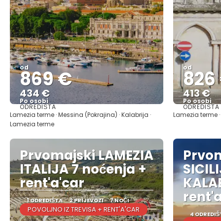
od
od
869 €
826
434 €
413 €
Po osobi
Po osobi
ODREDIŠTA
ODREDIŠTA
Vidjeti
Lamezia terme · Messina (Pokrajina) · Kalabrija ·
Lamezia terme · 
Lamezia terme
Prvomajski LAMEZIA
Prvo
ITALIJA 7 noćenja +
SICIL
rent'a'car
KALAB
rent'
1 ODREDIŠTA
2 PRIJEVOZI
7 NOĆI
POVOLJNO IZ TREVISA + RENT'A'CAR
4 ODREDIŠ