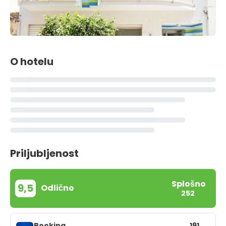
O hotelu
Priljubljenost
Splošno
9,5
Odlično
252
Booking
191