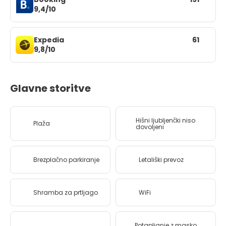
9,4/10
Expedia
61
9,8/10
Glavne storitve
Hišni ljubljenčki niso
Plaža
dovoljeni
Brezplačno parkiranje
Letališki prevoz
Shramba za prtljago
WiFi
Potapljanje z masko