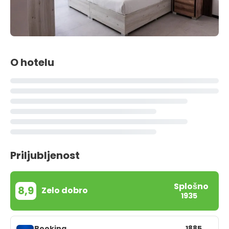
O hotelu
Priljubljenost
Splošno
8,9
Zelo dobro
1935
Booking
1885