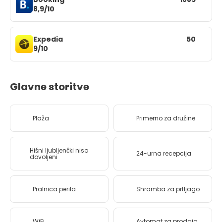
8,9/10
Expedia
50
9/10
Glavne storitve
Plaža
Primerno za družine
Hišni ljubljenčki niso
24-urna recepcija
dovoljeni
Pralnica perila
Shramba za prtljago
WiFi
Avtomat za prodajo