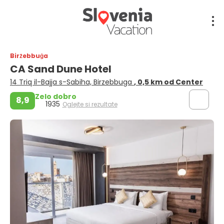
Birżebbuġa
CA Sand Dune Hotel
14 Triq il-Bajja s-Sabiha, Birzebbuga
, 0,5 km od Center
Zelo dobro
8,9
1935
Oglejte si rezultate