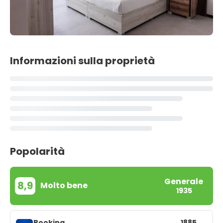
Informazioni sulla proprietà
Popolarità
Generale
8,9
Molto bene
1935
Booking
1885