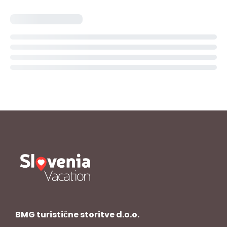
BMG turistične storitve d.o.o.