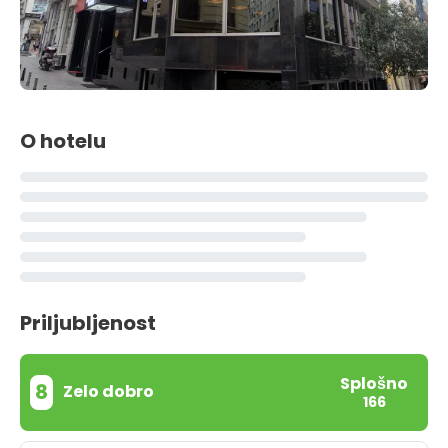
O hotelu
Priljubljenost
Splošno
8
Zelo dobro
166