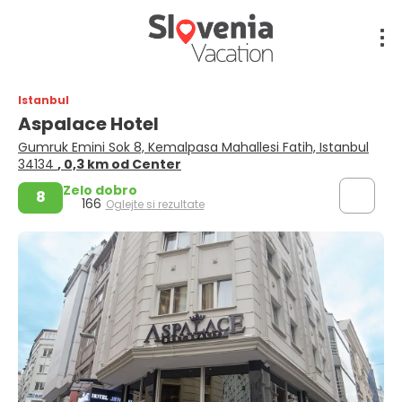
Istanbul
Aspalace Hotel
Gumruk Emini Sok 8, Kemalpasa Mahallesi Fatih, Istanbul
34134
, 0,3 km od Center
Zelo dobro
8
166
Oglejte si rezultate