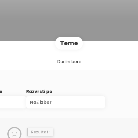
Teme
Darilni boni
je
Razvrsti po
Naš izbor
Rezultati: