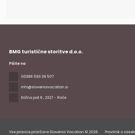
BMG turistične storitve d.o.o.
Pišite na
00386 593 39 507
info@sloveniavacation.si
Križna pot 6
, 2327 - Rače
Vse pravice pridržane Slovenia Vacation © 2026
Pravilnik o zase