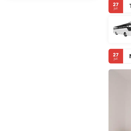
27
jul.
27
jul.