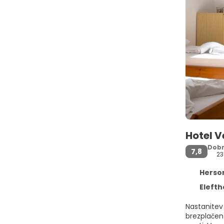
Hotel V
Dob
7,8
23
Hersonis
Elefther
Nastanitev 
brezplačen WiFi v celotni nastanitvi. Enot