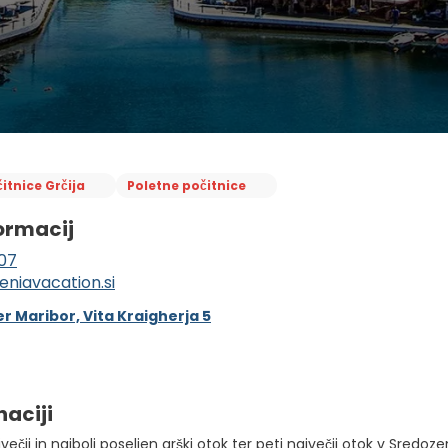
itnice Grčija
Poletne počitnice
ormacij
07
eniavacation.si
r Maribor, Vita Kraigherja 5
naciji
jvečji in najbolj poseljen grški otok ter peti največji otok v Sredoz