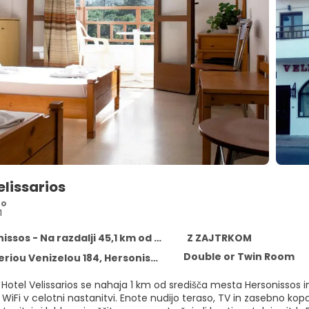
elissarios
ro
1
sos - Na razdalji 45,1 km od središča
Z ZAJTRKOM
Double or Twin Room
iou Venizelou 184, Hersonissos 70014
Hotel Velissarios se nahaja 1 km od središča mesta Hersonissos in
e nudijo teraso, TV in zasebno kopalnico s prho. Balkon s pogledom na mesto je na voljo v vsaki