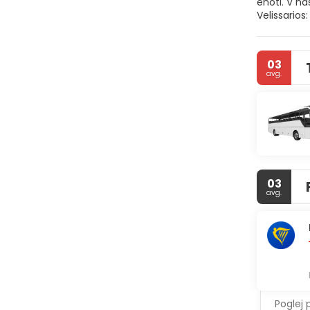
enoti. V nastanitvi si lahko privoščite samopostrežni ali kontinentalni zajtrk. Priljubljene interesne točke v bližini nastanitve Hotel
Velissarios
03
avg.
03
avg.
Poglej 