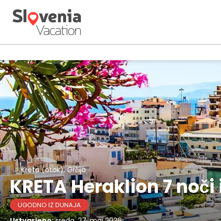
Kreta (otok), Grčija
KRETA Heraklion 7 noči 
UGODNO IZ DUNAJA
Ustvarjeno:
sreda, 27. maj 2026