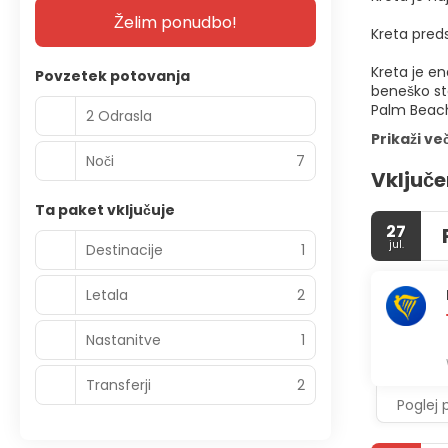
Želim ponudbo!
Kreta preds
Kreta je en
Povzetek potovanja
beneško sta
Palm Beach 
2 Odrasla
Prikaži ve
Noči
7
Vključe
Ta paket vključuje
27
jul.
Destinacije
1
Letala
2
Nastanitve
1
Transferji
2
Poglej 