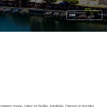
Deli
emskem morju, takoj za Sicilijo, Sardinijo, Ciprom in Korziko.