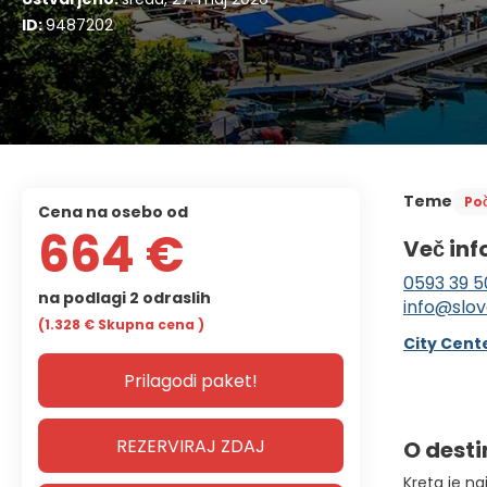
ID:
9487202
Teme
Poč
cena na osebo od
664 €
Več inf
0593 39 5
na podlagi 2 odraslih
info@slov
(1.328 €
Skupna cena
)
City Cente
Prilagodi paket!
REZERVIRAJ ZDAJ
O desti
Kreta je na