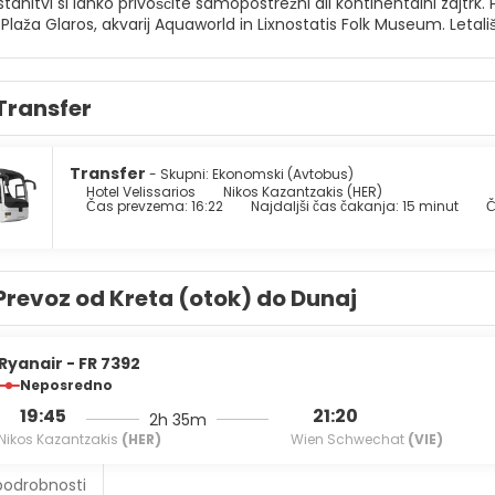
: Plaža Glaros, akvarij Aquaworld in Lixnostatis Folk Museum. Letali
Transfer
Transfer
- Skupni: Ekonomski (Avtobus)
Hotel Velissarios
Nikos Kazantzakis (HER)
Čas prevzema: 16:22
Najdaljši čas čakanja: 15 minut
Č
Prevoz od Kreta (otok) do Dunaj
Ryanair - FR 7392
Neposredno
19:45
21:20
2h 35m
Nikos Kazantzakis
(HER)
Wien Schwechat
(VIE)
podrobnosti