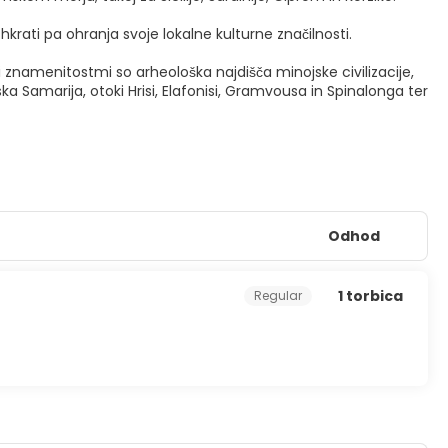
rati pa ohranja svoje lokalne kulturne značilnosti.
nimi znamenitostmi so arheološka najdišča minojske civilizacije,
 Samarija, otoki Hrisi, Elafonisi, Gramvousa in Spinalonga ter
Odhod
1 torbica
Regular