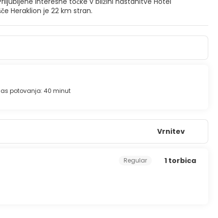
šče Heraklion je 22 km stran.
as potovanja: 40 minut
Vrnitev
1 torbica
Regular