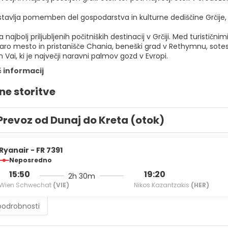
tavlja pomemben del gospodarstva in kulturne dediščine Grčije, hk
a najbolj priljubljenih počitniških destinacij v Grčiji. Med turistič
ro mesto in pristanišče Chania, beneški grad v Rethymnu, soteska
Vai, ki je največji naravni palmov gozd v Evropi.
č informacij
ne storitve
Prevoz od Dunaj do Kreta (otok)
Ryanair - FR 7391
Neposredno
15:50
19:20
2h 30m
Wien Schwechat
(VIE)
Nikos Kazantzakis
(HER)
podrobnosti