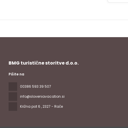
BMG turistične storitve d.o.o.
Pišite na
00386 593 39 507
info@sloveniavacation.si
Križna pot 6
, 2327 - Rače