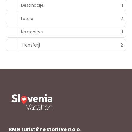
Destinacije
1
Letala
2
Nastanitve
1
Transferji
2
BMG turistične storitve d.o.o.