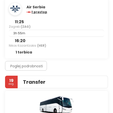
Air Serbia
1 prestop
11:25
Zagreb
(ZAG)
3h 55m
16:20
Nikos Kazantzakis
(HER)
1 torbica
Poglej podrobnosti
19
Transfer
avg.