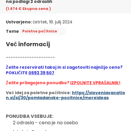
na podlagi 2 odraslih
(1.674 €
Skupna cena
)
Ustvarjeno:
četrtek, 18. julij 2024
Teme
Poletne počitnice
Več informacij
---------------------
Želite rezervirati takoj in si zagotoviti najnižjo ceno? 
POKLIČITE 
0593 39 507
Želite prilagojeno ponudbo? 
IZPOLNITE VPRAŠALNIK!
Več idej za poletne počitnice:
https://sloveniavacatio
n.si/sl/30/pomladanske-pocitnice/moreideas
PONUDBA VSEBUJE:
2 odrasla - cena je na osebo