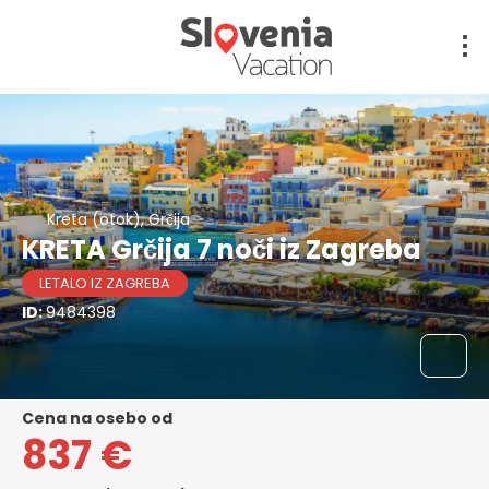
Kreta (otok), Grčija
KRETA Grčija 7 noči iz Zagreba
LETALO IZ ZAGREBA
ID:
9484398
cena na osebo od
837 €