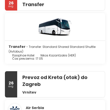
26
Transfer
Malia Beach and the Palace of Malia.
avg.
Transfer
- Transfer: Standard Shared Standard Shuttle
(Avtobus)
Pasiphae Hotel
Nikos Kazantzakis (HER)
Čas prevzema: 17:05
Prevoz od Kreta (otok) do
26
Zagreb
avg.
Vrnitev
Air Serbia