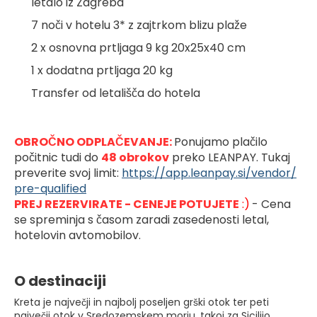
letalo iz Zagreba
7 noči v hotelu 3* z zajtrkom blizu plaže
2 x osnovna prtljaga 9 kg 20x25x40 cm
1 x dodatna prtljaga 20 kg
Transfer od letališča do hotela
OBROČNO ODPLAČEVANJE: 
Ponujamo plačilo 
počitnic tudi do 
48 obrokov
preko LEANPAY. Tukaj 
preverite svoj limit: 
https://app.leanpay.si/vendor/
pre-qualified
PREJ REZERVIRATE - CENEJE POTUJETE
 :)
- Cena 
se spreminja s časom zaradi zasedenosti letal, 
hotelovin avtomobilov.
O destinaciji
Kreta je največji in najbolj poseljen grški otok ter peti
največji otok v Sredozemskem morju, takoj za Sicilijo,