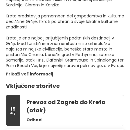
Sardinijo, Ciprom in Korziko.
Kreta predstavlja pomemben del gospodarstva in kulturne
dediščine Grčije, hkrati pa ohranja svoje lokalne kulturne
značilnosti.
Kreta je ena najbolj priljubljenih počitniških destinacij v
Grčiji. Med turističnimi znamenitostmi so arheološka
najdišča minojske civilizacije, beneško staro mesto in
pristanišče Chania, beneški grad v Rethymnu, soteska
Samarija, otoki Hrisi, Elafonisi, Gramvousa in Spinalonga ter
Palm Beach Vai, ki je največji naravni palmov gozd v Evropi.
Prikaži več informacij
Vključene storitve
Prevoz od Zagreb do Kreta
19
(otok)
avg.
Odhod