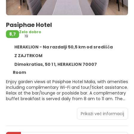
Pasiphae Hotel
Zelo dobro
8,7
19
HERAKLION - Na razdalji 50,5 km od središča
Z ZAJTRKOM
Dimokratias, 50 1 1, HERAKLION 70007
Room
Enjoy garden views at Pasiphae Hotel Malia, with amenities
including complimentary Wi-Fi and tour/ticket assistance.
Relax at the bar/lounge or poolside bar. A complimentary
buffet breakfast is served daily from 8 am to 11 am. The
hotel offers a 24-hour front desk, luggage storage, and a
safe deposit box. Airport transfers are available for a
Prikaži več informacij
surcharge. The 19 guestrooms provide complimentary
Wi-Fi, desks, and daily housekeeping. Located in
Hersonissos, a short drive from Stalis Beach and Star
Beach Water Park, the hotel is also conveniently close to