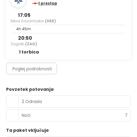
1 prestop
17:05
Nikos Kazantzakis
(HER)
4h 45m
20:50
Zagreb
(ZAG)
1 torbica
Poglej podrobnosti
Povzetek potovanja
2 Odrasla
Noči
7
Ta paket vključuje