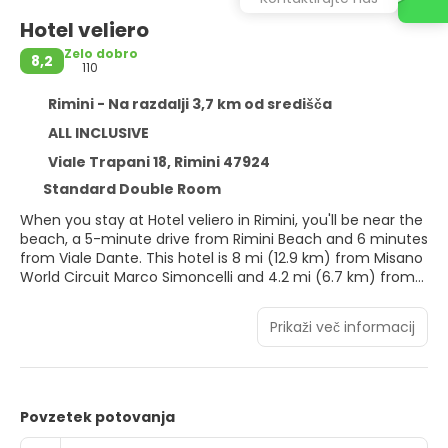
Hotel veliero
Zelo dobro
8,2
110
Rimini - Na razdalji 3,7 km od središča
ALL INCLUSIVE
Viale Trapani 18, Rimini 47924
Standard Double Room
When you stay at Hotel veliero in Rimini, you'll be near the
beach, a 5-minute drive from Rimini Beach and 6 minutes
from Viale Dante. This hotel is 8 mi (12.9 km) from Misano
World Circuit Marco Simoncelli and 4.2 mi (6.7 km) from
Viale Ceccarini.
Prikaži več informacij
Take in the views from a terrace and make use of
amenities such as complimentary wireless internet
access and tour/ticket assistance.
Make yourself at home in one of the 10 air-conditioned
Povzetek potovanja
rooms featuring flat-screen televisions. Complimentary
wireless internet access is available to keep you