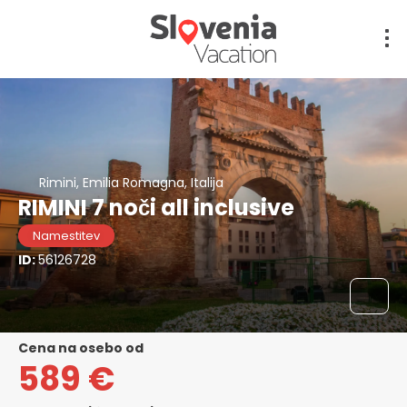
Rimini, Emilia Romagna, Italija
RIMINI 7 noči all inclusive
Namestitev
ID:
56126728
cena na osebo od
589 €