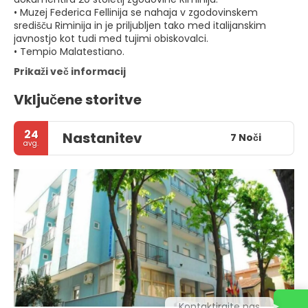
• Muzej Federica Fellinija se nahaja v zgodovinskem
središču Riminija in je priljubljen tako med italijanskim
javnostjo kot tudi med tujimi obiskovalci.
• Tempio Malatestiano.
Prikaži več informacij
Vključene storitve
24
Nastanitev
7 Noči
avg.
Kontaktirajte nas