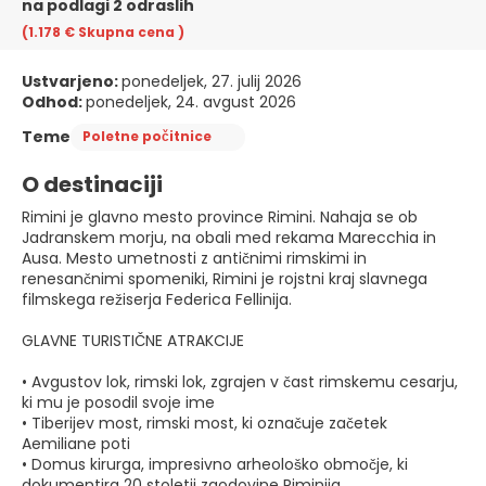
na podlagi 2 odraslih
(1.178 €
Skupna cena
)
Ustvarjeno:
ponedeljek, 27. julij 2026
Odhod:
ponedeljek, 24. avgust 2026
Teme
Poletne počitnice
O destinaciji
Rimini je glavno mesto province Rimini. Nahaja se ob
Jadranskem morju, na obali med rekama Marecchia in
Ausa. Mesto umetnosti z antičnimi rimskimi in
renesančnimi spomeniki, Rimini je rojstni kraj slavnega
filmskega režiserja Federica Fellinija.
GLAVNE TURISTIČNE ATRAKCIJE
• Avgustov lok, rimski lok, zgrajen v čast rimskemu cesarju,
ki mu je posodil svoje ime
• Tiberijev most, rimski most, ki označuje začetek
Aemiliane poti
• Domus kirurga, impresivno arheološko območje, ki
dokumentira 20 stoletij zgodovine Riminija.