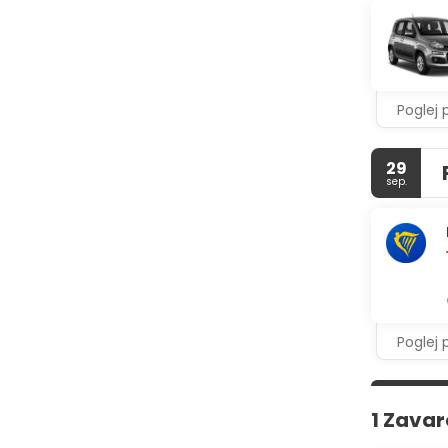
Poglej 
29
sep.
Poglej 
1 Zava