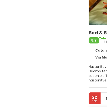
Bed & 
Zelo
8,3
4
Catania
Via Ma
Nastanitev
Duomo ter nudi
sedenje s T
nastanitve imate
nastanitve 
Fontanaross
22
sep.