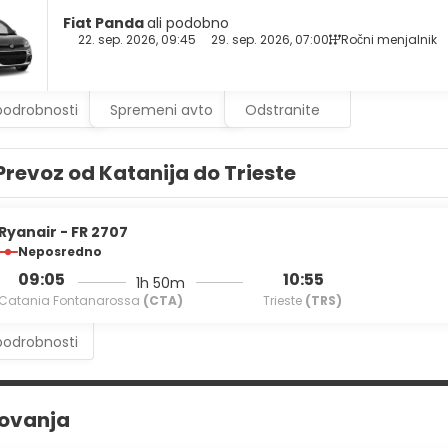
Fiat Panda
ali podobno
22. sep. 2026, 09:45
29. sep. 2026, 07:00
Ročni menjalnik
podrobnosti
Spremeni avto
Odstranite
Prevoz od Katanija do Trieste
Ryanair - FR 2707
Neposredno
09:05
10:55
1h 50m
Catania Fontanarossa
(CTA)
Trieste
(TRS)
podrobnosti
rovanja