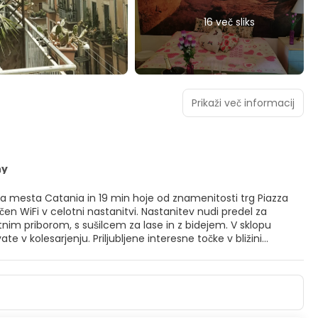
16 več sliks
Prikaži več informacij
ny
ča mesta Catania in 19 min hoje od znamenitosti trg Piazza
nastanitvi. Nastanitev nudi predel za
iborom, s sušilcem za lase in z bidejem. V sklopu
ne interesne točke v bližini
Massimino in park Villa Bellini. Letališče Catania
etališki prevoz za doplačilo.