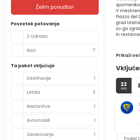
spomenikov 
Želim ponudbo!
V mestnem s
Piazza del 
grad Ursino
Povzetek potovanja
so ga zgrad
in restavra
2 Odrasla
Noči
7
Prikaži ve
Ta paket vključuje
Vključe
Destinacije
1
22
sep.
Letala
2
Nastanitve
1
Avtomobili
1
Zavarovanja
1
Poglej 