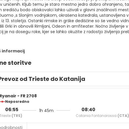
uničenih. Kljub temu je staro mestno jedro dobro ohranjeno, tako
redišču bodo obiskovalci lahko uživali v glavni značilnosti mesta:
Duomo ,s Slonjim vodnjakom, okrašena katedrala, ustanovljena v 11
 iz 13. stoletja. Ostanki rimske in grške dediščine so še vedno vidni
ili Grki in obnovili Rimljani, Odeon in amfiteater. Nočno življenje 
cij je na dosegu roke, kjer se lahko okužite z radostjo življenja pr
č informacij
ne storitve
Prevoz od Trieste do Katanija
Ryanair - FR 2708
Neposredno
06:55
08:40
1h 45m
Trieste
(TRS)
Catania Fontanarossa
(CTA)
podrobnosti