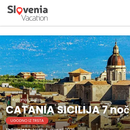
Katanija, Italija
CATANIA SICILIJA 7 noči
UGODNO IZ TRSTA
Ustvarjeno:
torek, 4. avgust 2026