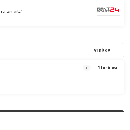
rentsmart24
Vrnitev
1 torbica
Y