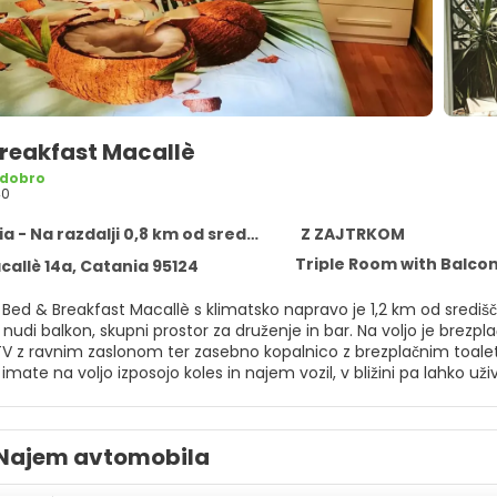
Breakfast Macallè
 dobro
40
 - Na razdalji 0,8 km od središča
Z ZAJTRKOM
Triple Room with Balco
callè 14a, Catania 95124
 Bed & Breakfast Macallè s klimatsko napravo je 1,2 km od središ
 balkon, skupni prostor za druženje in bar. Na voljo je brezplačen WiFi v celotni 
V z ravnim zaslonom ter zasebno kopalnico z brezplačnim toaletnim pr
 na voljo izposojo koles in najem vozil, v bližini pa lahko uživate v kolesarjenju. Priljublje
Bed & Breakfast Macallè: Anfiteatro greco-romano, Stadio Angelo 
a je 6 km stran od nastanitve, v nastanitvi pa vam lahko uredijo l
Najem avtomobila