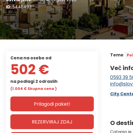
ID:
5446493
Teme
Poč
cena na osebo od
502 €
Več inf
0593 39 5
na podlagi 2 odraslih
info@slov
(1.004 €
Skupna cena
)
City Cente
Prilagodi paket!
REZERVIRAJ ZDAJ
O desti
Catania je 