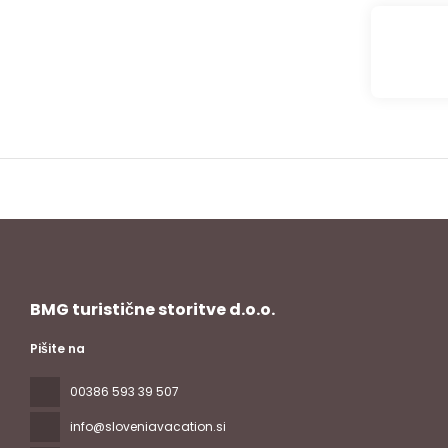
BMG turistične storitve d.o.o.
Pišite na
00386 593 39 507
info@sloveniavacation.si