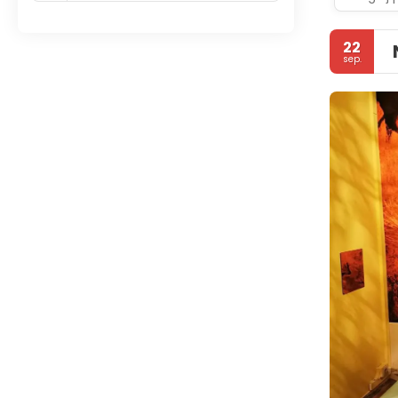
22
sep.