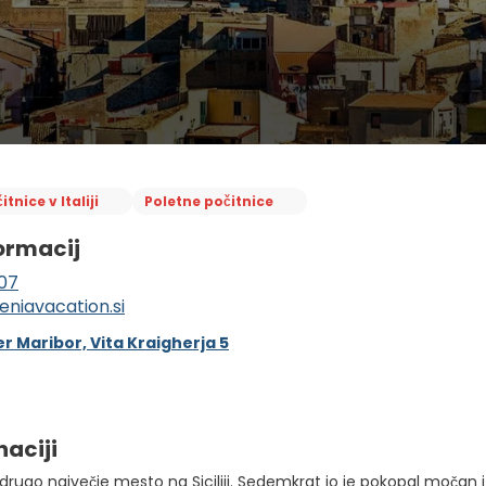
itnice v Italiji
Poletne počitnice
ormacij
07
eniavacation.si
r Maribor, Vita Kraigherja 5
naciji
drugo največje mesto na Siciliji. Sedemkrat jo je pokopal močan iz