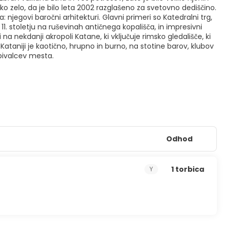
 zelo, da je bilo leta 2002 razglašeno za svetovno dediščino.
 njegovi baročni arhitekturi. Glavni primeri so Katedralni trg,
. stoletju na ruševinah antičnega kopališča, in impresivni
 na nekdanji akropoli Katane, ki vključuje rimsko gledališče, ki
v Kataniji je kaotično, hrupno in burno, na stotine barov, klubov
ebivalcev mesta.
Odhod
1 torbica
Y