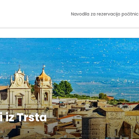
Navodila za rezervacijo počitnic
 iz Trsta