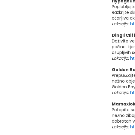
Hypogeum
Poglabljaj
Razkrijte s
očarljiva a
Lokacija:
ht
Dingli Clif
Doživite v
pečine, kj
osupljivih 
Lokacija:
ht
Golden Ba
Prepuščajte
nežno objem
Golden Bay 
Lokacija:
ht
Marsaxlokk
Potopite se
nežno zibaj
dobrotah v 
Lokacija:
h