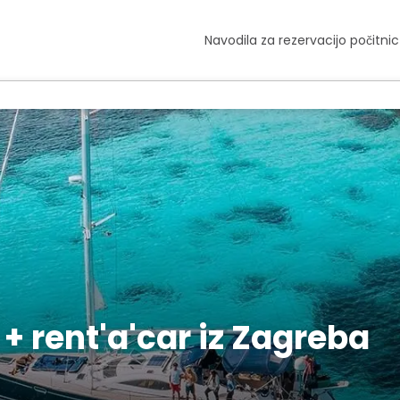
Navodila za rezervacijo počitnic
+ rent'a'car iz Zagreba