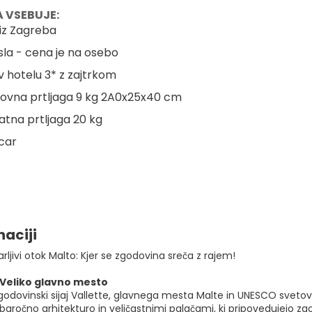
 VSEBUJE:
 iz Zagreba
sla - cena je na osebo
 v hotelu 3* z zajtrkom
novna prtljaga 9 kg 2A0x25x40 cm
datna prtljaga 20 kg
'car
naciji
arljivi otok Malto: Kjer se zgodovina sreča z rajem!
- Veliko glavno mesto
zgodovinski sijaj Vallette, glavnega mesta Malte in UNESCO sveto
aročno arhitekturo in veličastnimi palačami, ki pripovedujejo zgod