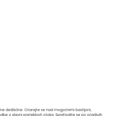
vne dediščine. Očarajte se nad mogočnimi bastijoni,
be o slavni preteklosti otoka. Sprehodite se po očarljivih