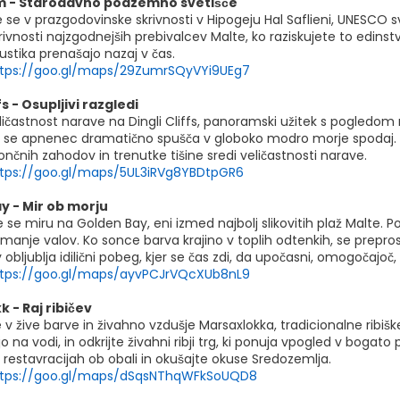
 - Starodavno podzemno svetišče
te se v prazgodovinske skrivnosti v Hipogeju Hal Saflieni, UNES
krivnosti najzgodnejših prebivalcev Malte, ko raziskujete to edin
kustika prenašajo nazaj v čas.
tps://goo.gl/maps/29ZumrSQyVYi9UEg7
fs - Osupljivi razgledi
eličastnost narave na Dingli Cliffs, panoramski užitek s pogledo
er se apnenec dramatično spušča v globoko modro morje spodaj. 
sončnih zahodov in trenutke tišine sredi veličastnosti narave.
tps://goo.gl/maps/5UL3iRVg8YBDtpGR6
y - Mir ob morju
 se miru na Golden Bay, eni izmed najbolj slikovitih plaž Malte. P
anje valov. Ko sonce barva krajino v toplih odtenkih, se prepros
obljublja idilični pobeg, kjer se čas zdi, da upočasni, omogočajoč,
tps://goo.gl/maps/ayvPCJrVQcXUb8nL9
 - Raj ribičev
 v žive barve in živahno vzdušje Marsaxlokka, tradicionalne ribiške v
o na vodi, in odkrijte živahni ribji trg, ki ponuja vpogled v bogat
restavracijah ob obali in okušajte okuse Sredozemlja.
ttps://goo.gl/maps/dSqsNThqWFkSoUQD8