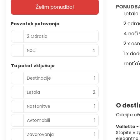
PONUDBA
Želim ponudbo!
Letalo
2 odra
Povzetek potovanja
4 noči
2 Odrasla
2 x os
Noči
4
1 x do
rent'a
Ta paket vključuje
Destinacije
1
Letala
2
O desti
Nastanitve
1
Odkrijte oč
Avtomobili
1
Valletta 
Stopite v 
Zavarovanja
1
elegantno b