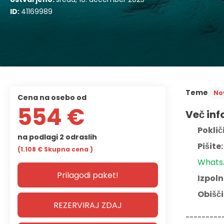
ID:
41169989
Teme
No
cena na osebo od
554 €
Več inf
Pokliči
na podlagi 2 odraslih
Pišite:
(1.108 €
Skupna cena
)
Whats
Prilagodi paket!
Izpoln
Obišči
REZERVIRAJ ZDAJ
---------