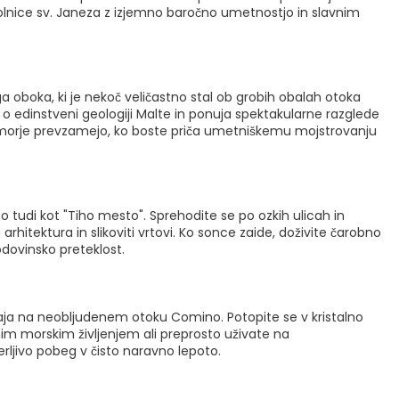
e stolnice sv. Janeza z izjemno baročno umetnostjo in slavnim
 oboka, ki je nekoč veličastno stal ob grobih obalah otoka
 o edinstveni geologiji Malte in ponuja spektakularne razglede
o morje prevzamejo, ko boste priča umetniškemu mojstrovanju
tudi kot "Tiho mesto". Sprehodite se po ozkih ulicah in
rhitektura in slikoviti vrtovi. Ko sonce zaide, doživite čarobno
dovinsko preteklost.
haja na neobljudenem otoku Comino. Potopite se v kristalno
anim morskim življenjem ali preprosto uživate na
rljivo pobeg v čisto naravno lepoto.