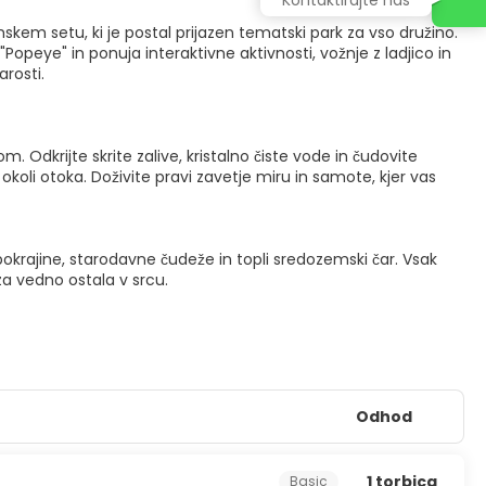
skem setu, ki je postal prijazen tematski park za vso družino.
Popeye" in ponuja interaktivne aktivnosti, vožnje z ladjico in
arosti.
dkrijte skrite zalive, kristalno čiste vode in čudovite
okoli otoka. Doživite pravi zavetje miru in samote, kjer vas
 pokrajine, starodavne čudeže in topli sredozemski čar. Vsak
 vedno ostala v srcu.
Odhod
1 torbica
Basic