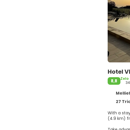
Hotel 
Zelo
8,8
34
Mellieh
27 Tri
With a stay 
(4.9 km) f
Take advan