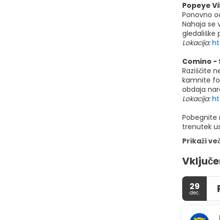
Popeye Vi
Ponovno odk
Nahaja se v
gledališke 
Lokacija:
ht
Comino - S
Raziščite 
kamnite for
obdaja nar
Lokacija:
h
Pobegnite n
trenutek u
Prikaži ve
Vključe
29
dec.