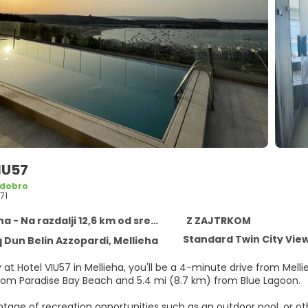
VIU57
 dobro
71
a - Na razdalji 12,6 km od središča
Z ZAJTRKOM
Standard Twin City Vie
q Dun Belin Azzopardi, Mellieha
at Hotel VIU57 in Mellieha, you'll be a 4-minute drive from Mellieha Bay a
rom Paradise Bay Beach and 5.4 mi (8.7 km) from Blue Lagoon.
tage of recreation opportunities such as an outdoor pool, or ot