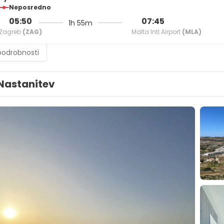
Neposredno
05:50
07:45
1h 55m
Zagreb
(ZAG)
Malta Intl Airport
(MLA)
podrobnosti
Nastanitev