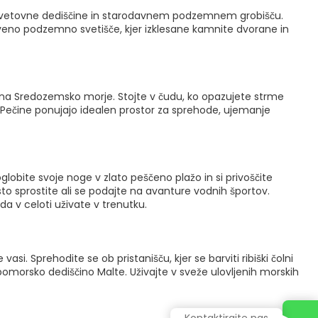
CO svetovne dediščine in starodavnem podzemnem grobišču.
stveno podzemno svetišče, kjer izklesane kamnite dvorane in
m na Sredozemsko morje. Stojte v čudu, ko opazujete strme
Pečine ponujajo idealen prostor za sprehode, ujemanje
oglobite svoje noge v zlato peščeno plažo in si privoščite
to sprostite ali se podajte na avanture vodnih športov.
 da v celoti uživate v trenutku.
asi. Sprehodite se ob pristanišču, kjer se barviti ribiški čolni
o pomorsko dediščino Malte. Uživajte v sveže ulovljenih morskih
Kontaktirajte nas