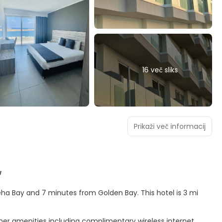
16 več sliks
Prikaži več informacij
w
nd 7 minutes from Golden Bay. This hotel is 3 mi
her amenities including complimentary wireless internet