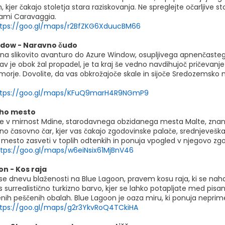
h, kjer čakajo stoletja stara raziskovanja. Ne spreglejte očarljiv
ami Caravaggia.
tps://goo.gl/maps/r2BfZKG6XduucBM66
dow - Naravno čudo
 na slikovito avanturo do Azure Window, osupljivega apnenčastega
v je obok žal propadel, je ta kraj še vedno navdihujoč pričevanje
morje. Dovolite, da vas obkrožajoče skale in sijoče Sredozemsk
ttps://goo.gl/maps/KFuQ9marH4R9NGmP9
iho mesto
se v mirnost Mdine, starodavnega obzidanega mesta Malte, znano 
eno časovno čar, kjer vas čakajo zgodovinske palače, srednjeveška a
 mesto zasveti v toplih odtenkih in ponuja vpogled v njegovo zgo
ttps://goo.gl/maps/w6eiNsix61MjBnV46
on - Kos raja
 se dnevu blaženosti na Blue Lagoon, pravem kosu raja, ki se na
s surrealistično turkizno barvo, kjer se lahko potapljate med pis
nih peščenih obalah. Blue Lagoon je oaza miru, ki ponuja neprime
tps://goo.gl/maps/g2r3YkvRoQ4TCkiHA