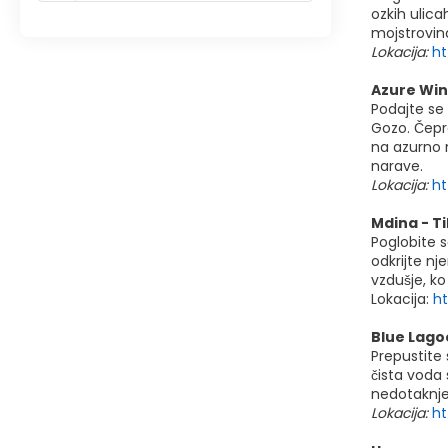
ozkih ulica
mojstrovin
Lokacija:
ht
Azure Win
Podajte se
Gozo. Čepra
na azurno 
narave.
Lokacija:
h
Mdina - T
Poglobite 
odkrijte nj
vzdušje, ko
Lokacija:
h
Blue Lago
Prepustite
čista voda 
nedotaknje
Lokacija:
ht