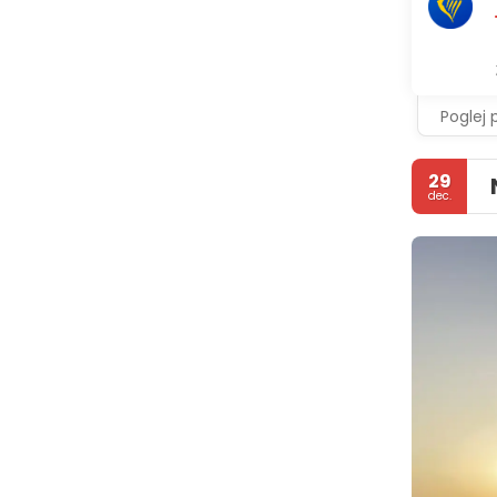
Poglej 
29
dec.