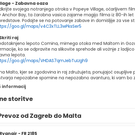
llage - Zabavna oaza
rijte svojega notranjega otroka v Popeye Village, očarljivem film
 Anchor Bay, ta čarobna vasica zajame magijo filma iz 80-ih let "
predstave. Podajte se na potovanje zabave in domišljije za vse st
tps://goo.gl/maps/v4C3xTLL3wPksSer5
kriti raj
nedotaknjeno lepoto Comina, mirnega otoka med Maltom in Gozom. O
macije, ko se odpravite na slikovite sprehode ali vožnje z ladjico 
avna lepota.
ttps://goo.gl/maps/VHDAS7qmJebTuUgh9
a Malto, kjer se zgodovina in raj združujeta, ponujajoč osupljive
stvarja nepozabne spomine na nepozabno avanturo, ki vam bo za
č informacij
ne storitve
Prevoz od Zagreb do Malta
Ryanair - FR 2185