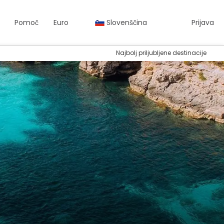
Pomoč
Euro
Slovenščina
Prijava
Najbolj priljubljene destinacije