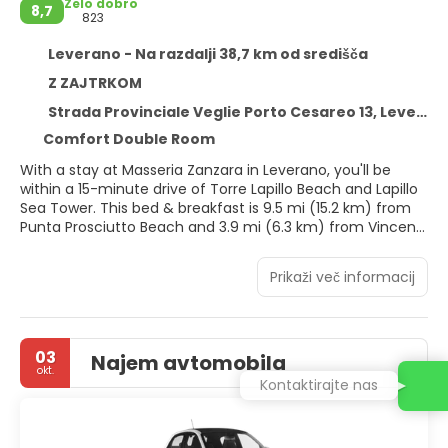
Zelo dobro
8,7
823
Leverano - Na razdalji 38,7 km od središča
Z ZAJTRKOM
Strada Provinciale Veglie Porto Cesareo 13, Leverano 73010
Comfort Double Room
With a stay at Masseria Zanzara in Leverano, you'll be
within a 15-minute drive of Torre Lapillo Beach and Lapillo
Sea Tower. This bed & breakfast is 9.5 mi (15.2 km) from
Punta Prosciutto Beach and 3.9 mi (6.3 km) from Vincent
Brunetti.
Prikaži več informacij
Enjoy recreation amenities such as a seasonal outdoor
pool or take in the view from a garden. Additional features
at this bed & breakfast include complimentary wireless
internet access, wedding services, and a fireplace in the
03
Najem avtomobila
lobby.
okt.
Kontaktirajte nas
Make yourself at home in one of the 19 air-conditioned
rooms featuring flat-screen televisions. Complimentary
wireless internet access keeps you connected, and