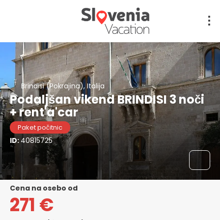
Brindisi (Pokrajina), Italija
Podaljšan vikend BRINDISI 3 noči
+ rent'a'car
Paket počitnic
ID:
40815725
cena na osebo od
271 €