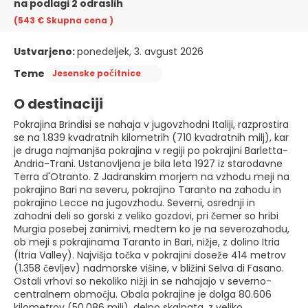
na podlagi 2 odraslih
(543 €
Skupna cena
)
Ustvarjeno:
ponedeljek, 3. avgust 2026
Teme
Jesenske počitnice
O destinaciji
Pokrajina Brindisi se nahaja v jugovzhodni Italiji, razprostira
se na 1.839 kvadratnih kilometrih (710 kvadratnih milj), kar
je druga najmanjša pokrajina v regiji po pokrajini Barletta-
Andria-Trani. Ustanovljena je bila leta 1927 iz starodavne
Terra d'Otranto. Z Jadranskim morjem na vzhodu meji na
pokrajino Bari na severu, pokrajino Taranto na zahodu in
pokrajino Lecce na jugovzhodu. Severni, osrednji in
zahodni deli so gorski z veliko gozdovi, pri čemer so hribi
Murgia posebej zanimivi, medtem ko je na severozahodu,
ob meji s pokrajinama Taranto in Bari, nižje, z dolino Itria
(Itria Valley). Najvišja točka v pokrajini doseže 414 metrov
(1.358 čevljev) nadmorske višine, v bližini Selva di Fasano.
Ostali vrhovi so nekoliko nižji in se nahajajo v severno-
centralnem območju. Obala pokrajine je dolga 80.606
kilometrov (50.086 milj), delno skalnata, z veliko