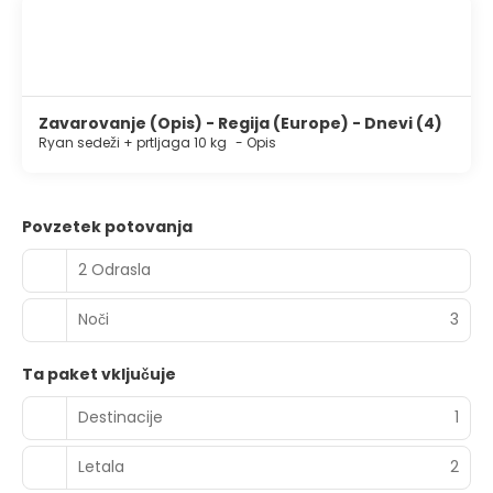
Zavarovanje (Opis) - Regija (Europe) - Dnevi (4)
Ryan sedeži + prtljaga 10 kg
-
Opis
Povzetek potovanja
2 Odrasla
Noči
3
Ta paket vključuje
Destinacije
1
Letala
2