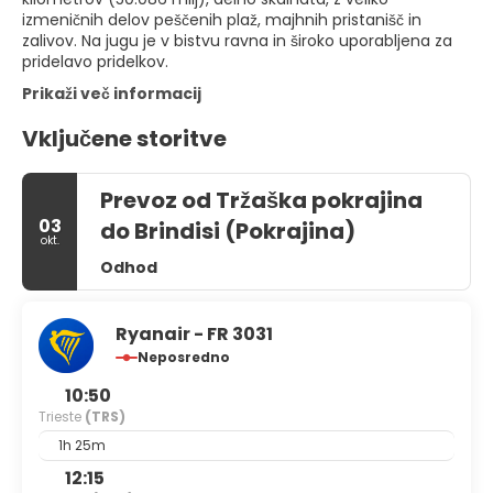
izmeničnih delov peščenih plaž, majhnih pristanišč in
zalivov. Na jugu je v bistvu ravna in široko uporabljena za
pridelavo pridelkov.
Prikaži več informacij
Vključene storitve
Prevoz od Tržaška pokrajina
03
do Brindisi (Pokrajina)
okt.
Odhod
Ryanair - FR 3031
Neposredno
10:50
Trieste
(TRS)
1h 25m
12:15