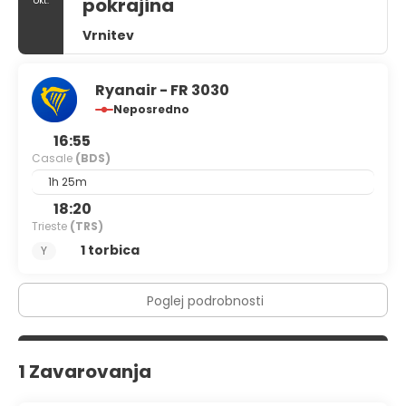
pokrajina
okt.
Vrnitev
Ryanair - FR 3030
Neposredno
16:55
Casale
(BDS)
1h 25m
18:20
Trieste
(TRS)
1 torbica
Y
Poglej podrobnosti
1 Zavarovanja