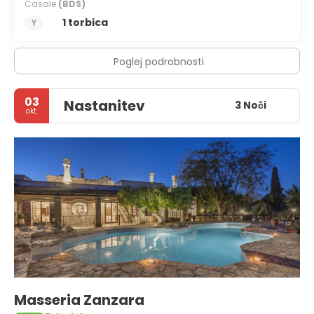
Casale
(BDS)
1 torbica
Y
Poglej podrobnosti
03
Nastanitev
3 Noči
okt.
Masseria Zanzara