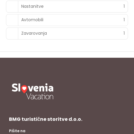
Nastanitve
1
Avtomobili
1
Zavarovanja
1
BMG turistične storitve d.o.o.
Pišite na