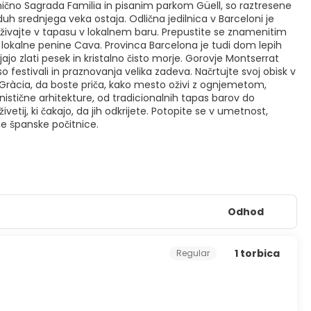
onično Sagrada Familia in pisanim parkom Güell, so raztresene
duh srednjega veka ostaja. Odlična jedilnica v Barceloni je
 uživajte v tapasu v lokalnem baru. Prepustite se znamenitim
 lokalne penine Cava. Provinca Barcelona je tudi dom lepih
o zlati pesek in kristalno čisto morje. Gorovje Montserrat
o festivali in praznovanja velika zadeva. Načrtujte svoj obisk v
 Gràcia, da boste priča, kako mesto oživi z ognjemetom,
stične arhitekture, od tradicionalnih tapas barov do
etij, ki čakajo, da jih odkrijete. Potopite se v umetnost,
ne španske počitnice.
Odhod
1 torbica
Regular