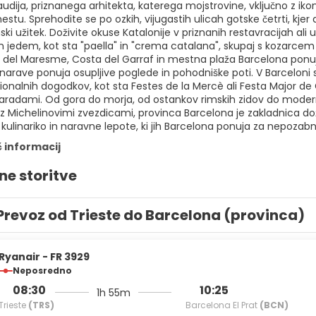
udija, priznanega arhitekta, katerega mojstrovine, vključno z ik
tu. Sprehodite se po ozkih, vijugastih ulicah gotske četrti, kjer 
i užitek. Doživite okuse Katalonije v priznanih restavracijah ali
m jedem, kot sta "paella" in "crema catalana", skupaj s kozarcem
 del Maresme, Costa del Garraf in mestna plaža Barcelona ponujaj
 narave ponuja osupljive poglede in pohodniške poti. V Barceloni s
ionalnih dogodkov, kot sta Festes de la Mercè ali Festa Major de
paradami. Od gora do morja, od ostankov rimskih zidov do moderni
 z Michelinovimi zvezdicami, provinca Barcelona je zakladnica doživ
kulinariko in naravne lepote, ki jih Barcelona ponuja za nepozab
č informacij
ne storitve
Prevoz od Trieste do Barcelona (provinca)
Ryanair - FR 3929
Neposredno
08:30
10:25
1h 55m
Trieste
(TRS)
Barcelona El Prat
(BCN)