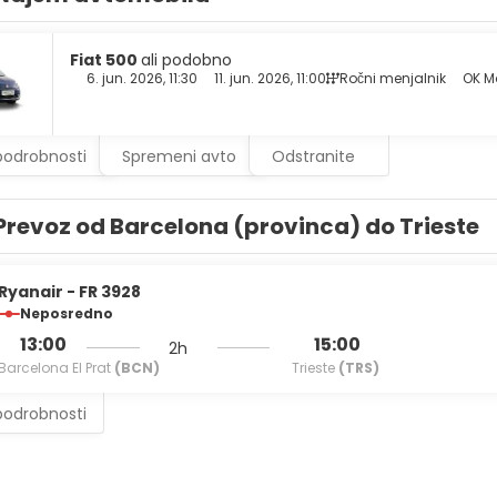
have bidets and hair dryers.
l at the restaurant, or stay in and take advantage of the hotel'
Fiat 500
ali podobno
ary reception, held daily. Wrap up your day with a drink at the 
6. jun. 2026, 11:30
11. jun. 2026, 11:00
Ročni menjalnik
OK Mo
AM to 10:30 AM.
enities include express check-in, a 24-hour front desk, and multi
podrobnosti
Spremeni avto
Odstranite
Prevoz od Barcelona (provinca) do Trieste
Ryanair - FR 3928
Neposredno
13:00
15:00
2h
Barcelona El Prat
(BCN)
Trieste
(TRS)
podrobnosti