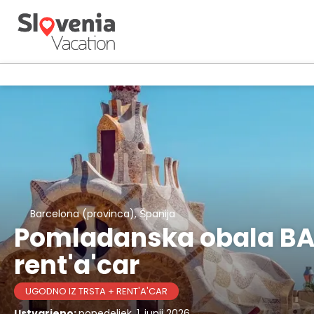
Barcelona (provinca), Španija
Pomladanska obala BAR
rent'a'car
UGODNO IZ TRSTA + RENT'A'CAR
Ustvarjeno:
ponedeljek, 1. junij 2026