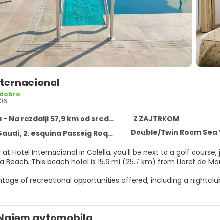
nternacional
 dobro
06
 - Na razdalji 57,9 km od središča
Z ZAJTRKOM
Double/Twin Room Sea 
dí, 2, esquina Passeig Roques, Calella 08370
 at Hotel Internacional in Calella, you'll be next to a golf cours
from Calella Beach. This beach hotel is 15.9 mi (25.7 km) from Ll
age of recreational opportunities offered, including a nightclub,
omplimentary wireless internet access, concierge services, a
elf at home in one of the 120 air-conditioned rooms featuring f
Najem avtomobila
ary wireless internet access keeps you connected, and satellit