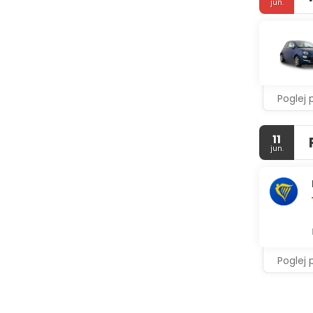
jun.
bathrooms 
Enjoy a mea
compliment
from 8:00 
Featured am
Poglej 
onsite.
11
jun.
Poglej 