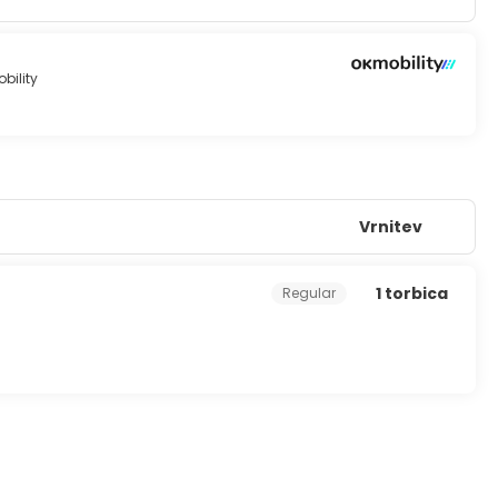
s room service. Mingle with other guests at the
bar/lounge. A complimentary buffet breakfast is served daily
bility
lingual staff. Self parking (subject to charges) is available
Vrnitev
1 torbica
Regular