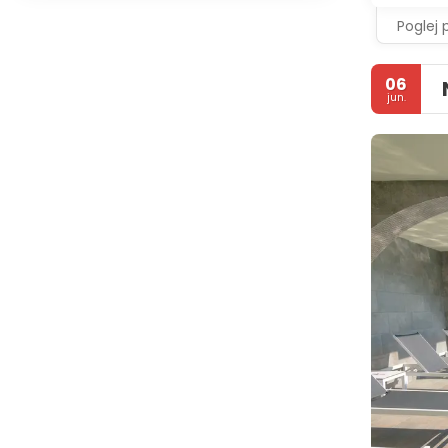
Poglej 
06
jun.