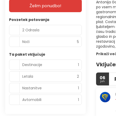
Antonija Ga
Želim ponudbo!
po vsem mes
gastronomsk
regionalni
Povzetek potovanja
plaž. Costa
ljubiteljem
2 Odrasla
času tradic
glasbo in 
restavracij
Noči
5
zgodovino, 
Prikaži ve
Ta paket vključuje
Vključe
Destinacije
1
Letala
2
06
jun.
Nastanitve
1
Avtomobili
1