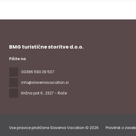
BMG turistične storitve d.o.o.
Pišite na
00386 593 39 507
info@sloveniavacation.si
Križna pot 6
, 2327 - Rače
Vse pravice pridržane Slovenia Vacation © 2026
Pravilnik o zase