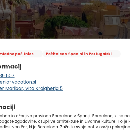
mladne počitnice
Počitnice v Španini in Portugalski
ormacij
39 507
enia-vacation.si
er Maribor, Vita Kraigherja 5
naciji
vahno in očarljivo provinco Barcelona v Španiji. Barcelona, ki se n
gate zgodovine, osupljive arhitekture in živahne kulture. To je k
 edinstven čar, ki je Barcelona. Začnite svojo pot v osrčju pokraji