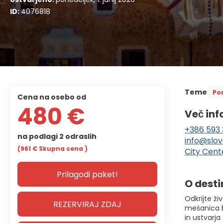
ID:
4076818
Teme
Po
cena na osebo od
480 €
Več inf
+386 593 
na podlagi 2 odraslih
info@slov
(961 €
Skupna cena
)
City Cent
Prilagodi paket!
O desti
Odkrijte ži
REZERVIRAJ ZDAJ
mešanica bo
in ustvarja