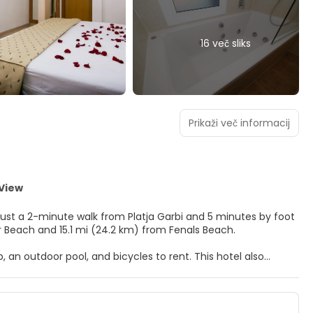
16 več sliks
Prikaži več informacij
View
e, just a 2-minute walk from Platja Garbi and 5 minutes by foot
oret de Mar Beach and 15.1 mi (24.2 km) from Fenals Beach.
 an outdoor pool, and bicycles to rent. This hotel also
nd an arcade/game room.
lat-screen televisions. Rooms have private balconies.
e programming is available for your entertainment. Private