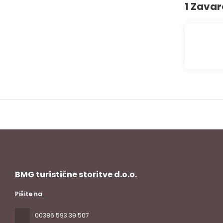
1 Zava
BMG turistične storitve d.o.o.
Pišite na
00386 593 39 507