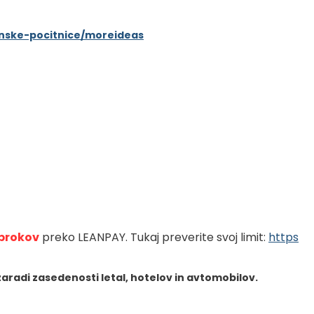
senske-pocitnice/moreideas
brokov
preko LEANPAY. Tukaj preverite svoj limit: 
https
aradi zasedenosti letal, hotelov in avtomobilov.