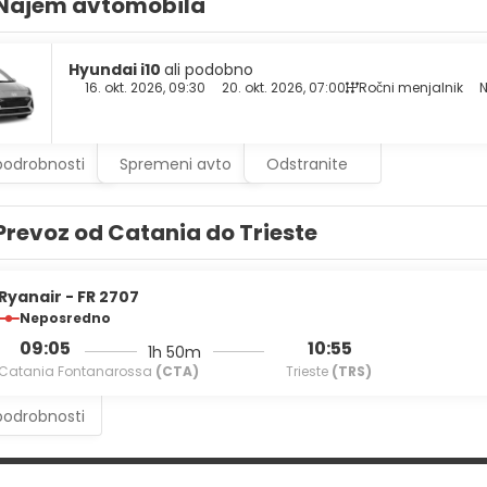
Najem avtomobila
 Private bathrooms have complimentary toiletries and hair drye
g is provided daily.
ne breakfasts are available daily from 7:00 AM to 11:30 AM for a fe
Hyundai i10
ali podobno
16. okt. 2026, 09:30
20. okt. 2026, 07:00
Ročni menjalnik
N
menities include express check-in, luggage storage, and laundry 
ttle (available 24 hours) and a cruise ship terminal shuttle.
podrobnosti
Spremeni avto
Odstranite
Prevoz od Catania do Trieste
Ryanair - FR 2707
Neposredno
09:05
10:55
1h 50m
Catania Fontanarossa
(CTA)
Trieste
(TRS)
podrobnosti