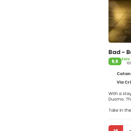
Bad - B
Zelo
8,6
10
Catania
Via Cri
With a stay
Du
Take in th
room. The 
Make yours