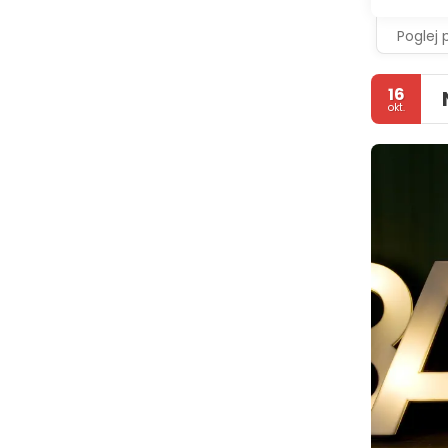
Poglej 
16
okt.