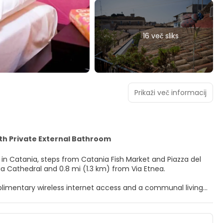
16 več sliks
Prikaži več informacij
th Private External Bathroom
d in Catania, steps from Catania Fish Market and Piazza del
tania Cathedral and 0.8 mi (1.3 km) from Via Etnea.
limentary wireless internet access and a communal living
ng center.
limentary wireless internet access is available to keep you