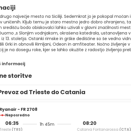
naciji
drugo največje mesto na Siciliji. Sedemkrat jo je pokopal močan iz
uničenih. Kljub temu je staro mestno jedro dobro ohranjeno, tako
redišču bodo obiskovalci lahko uživali v glavni značilnosti mesta:
Duomo ,s Slonjim vodnjakom, okrašena katedrala, ustanovljena v 11
 iz 13. stoletja. Ostanki rimske in grške dediščine so še vedno vidni
ili Grki in obnovili Rimljani, Odeon in amfiteater. Nočno življenje 
cij je na dosegu roke, kjer se lahko okužite z radostjo življenja pr
č informacij
ne storitve
Prevoz od Trieste do Catania
Ryanair - FR 2708
Neposredno
06:35
08:20
1h 45m
Trieste
(TRS)
Catania Fontanarossa
(CTA)