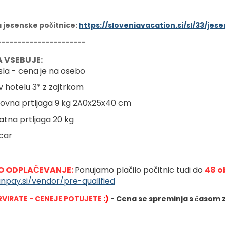
a jesenske počitnice:
https://sloveniavacation.si/sl/33/je
----------------------
 VSEBUJE:
sla - cena je na osebo
 v hotelu 3* z zajtrkom
novna prtljaga 9 kg 2A0x25x40 cm
datna prtljaga 20 kg
'car
 ODPLAČEVANJE: 
Ponujamo plačilo počitnic tudi do 
48 o
anpay.si/vendor/pre-qualified
RVIRATE - CENEJE POTUJETE
 :)
- Cena se spreminja s časom z