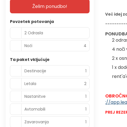
Želim ponudbo!
Več idej z
Povzetek potovanja
---------
2 Odrasla
PONUDBA
2 odra
Noči
4
4 noči
2 x os
Ta paket vključuje
1 x do
Destinacije
1
rent'a
Letala
2
OBROČNO
Nastanitve
1
://app.le
Avtomobili
1
PREJ REZE
Zavarovanja
1