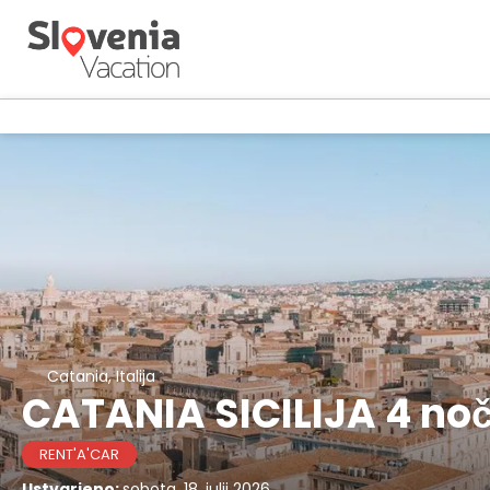
Catania, Italija
CATANIA SICILIJA 4 noči
RENT'A'CAR
Ustvarjeno:
sobota, 18. julij 2026