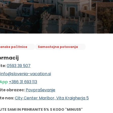
senske počitnice
Samostojna potovanja
ormacij
te: 
0593 39 507
 
info@slovenia-vacation.si
App 
+386 31 6
93 113
ite obrazec: 
Povpraševanje
te nas: 
City Center Maribor, Vita Kraigherja 5
JTE SAMI IN PRIHRANITE 5% S KODO "MINUS5"