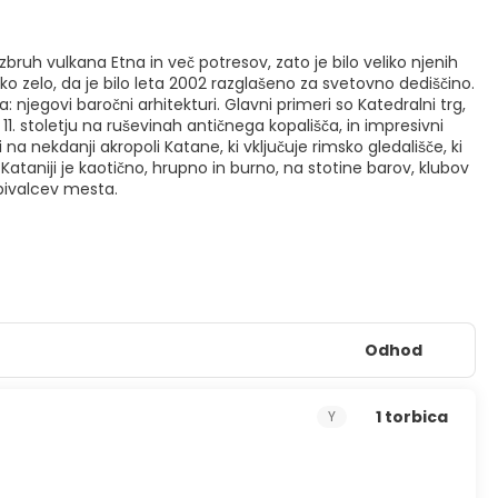
bruh vulkana Etna in več potresov, zato je bilo veliko njenih
 zelo, da je bilo leta 2002 razglašeno za svetovno dediščino.
 njegovi baročni arhitekturi. Glavni primeri so Katedralni trg,
. stoletju na ruševinah antičnega kopališča, in impresivni
 na nekdanji akropoli Katane, ki vključuje rimsko gledališče, ki
v Kataniji je kaotično, hrupno in burno, na stotine barov, klubov
ebivalcev mesta.
Odhod
1 torbica
Y