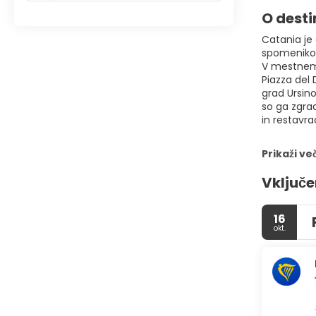
O desti
Catania je 
spomenikov 
V mestnem s
Piazza del 
grad Ursino
so ga zgrad
in restavra
Prikaži ve
Vključe
16
okt.