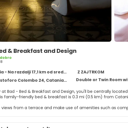
ed & Breakfast and Design
 dobro
18
 - Na razdalji 17,1 km od središča
Z ZAJTRKOM
Double or Twin Room wi
stoforo Colombo 24, Catania 95121
 at Bad - Bed & Breakfast and Design, you'll be centrally locate
omo. This family-friendly bed & breakfast is 0.3 mi (0.5 km) from Ca
e views from a terrace and make use of amenities such as comp
shuttle (surcharge) will take you to the nearby beach or shoppi
elf at home in one of the 3 guestrooms featuring minibars. Comp