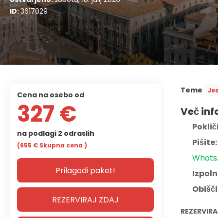
ID:
3617029
Teme
Je
cena na osebo od
327 €
Več inf
Pokliči
na podlagi 2 odraslih
Pišite:
(655 €
Skupna cena
)
Whats
Prilagodi paket!
Izpoln
Obišči
REZERVIRAJ ZDAJ
REZERVIRA