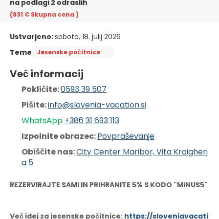
na podlagi 2 odraslih
(831 €
Skupna cena
)
Ustvarjeno:
sobota, 18. julij 2026
Teme
Jesenske počitnice
Več informacij
Pokličite: 
0593 39 507
Pišite: 
info@slovenia-vacation.si
WhatsApp 
+386 31 6
93 113
Izpolnite obrazec: 
Povpraševanje
Obiščite nas: 
City Center Maribor, Vita Kraigherj
a 5
REZERVIRAJTE SAMI IN PRIHRANITE 5% S KODO "MINUS5"
Več idej za jesenske počitnice:
https://sloveniavacati