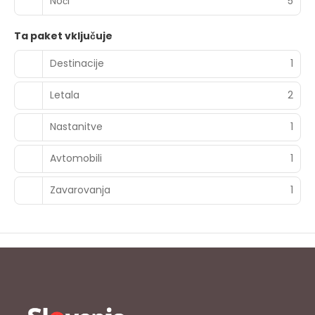
Noči
5
Ta paket vključuje
Destinacije
1
Letala
2
Nastanitve
1
Avtomobili
1
Zavarovanja
1