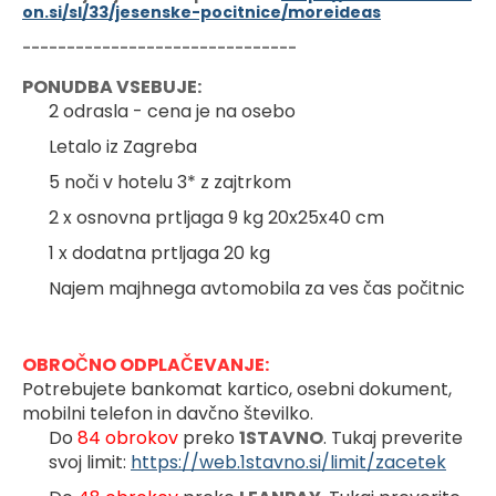
on.si/sl/33/jesenske-pocitnice/moreideas
-------------------------------
PONUDBA VSEBUJE:
2 odrasla - cena je na osebo
Letalo iz Zagreba
5 noči v hotelu 3* z zajtrkom
2 x osnovna prtljaga 9 kg 20x25x40 cm
1 x dodatna prtljaga 20 kg
Najem majhnega avtomobila za ves čas počitnic
OBROČNO ODPLAČEVANJE:
Potrebujete bankomat kartico, osebni dokument, 
mobilni telefon in davčno številko.
Do 
84 obrokov 
preko 
1STAVNO
. Tukaj preverite 
svoj limit: 
https://web.1stavno.si/limit/zacetek