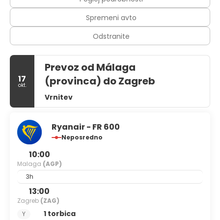
Spremeni avto
Odstranite
Prevoz od Málaga
17
(provinca) do Zagreb
okt.
Vrnitev
Ryanair - FR 600
Neposredno
10:00
Malaga
(AGP)
3h
13:00
Zagreb
(ZAG)
1 torbica
Y