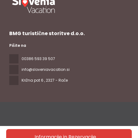
BMG turistične storitve d.o.o.
Pišite na
00386 593 39 507
info@sloveniavacation.si
Križna pot 6
, 2327 - Rače
Vse pravice pridržane Slovenia Vacation © 2026
Pravilnik o
Informacije in Rezervacije
zasebnosti