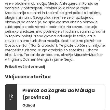
vse v obalnem območju. Mesta Antequera in Ronda se
nahajajo v notranjosti. Prevladujoča klima je toplo
Sredozemlje s suhimi in toplimi, dolgimi poletji s kratkimi,
blagimi zimami. Geografski relief se zelo razlikuje od
območja do območja. Na splošno ima obalno območje
subtropsko sredozemsko podnebje. Na severu obstaja
celinsko sredozemsko podnebje s hladnimi, suhimi zimami
in toplimi poletji. Njena glavna industrija in trdijo, da je
slava so njena turistična naselja, zlasti tiste na plažah ob
Costa del Sol ("Sončna obala"). Te plaže obišče na milijone
evropskih turistov; Druge atrakcije so soteska El Chorro
blizu Álora, Torcal de Antequera, okrožje Maurish-Mudéjar
v Frigiliani, Dolmen Menga in jame Nerja.
Prikaži več informacij
Vključene storitve
Prevoz od Zagreb do Málaga
12
(provinca)
okt.
Odhod