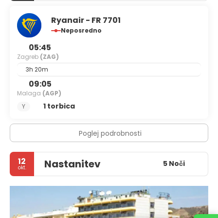
Ryanair - FR 7701
Neposredno
05:45
Zagreb
(ZAG)
3h 20m
09:05
Malaga
(AGP)
1 torbica
Y
Poglej podrobnosti
12
Nastanitev
5 Noči
okt.