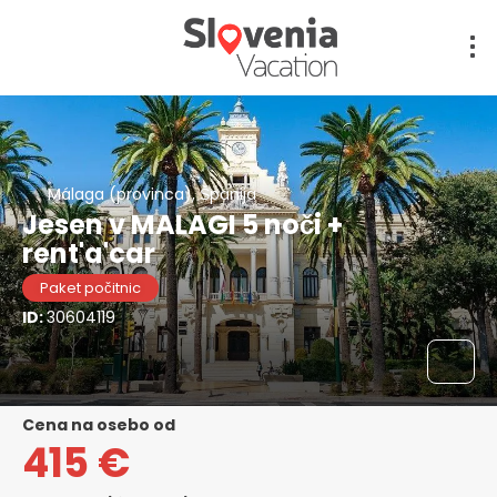
Málaga (provinca), Španija
Jesen v MALAGI 5 noči +
rent'a'car
Paket počitnic
ID:
30604119
cena na osebo od
415 €