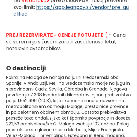
Do 
48 obrokov 
preko 
LEANPAY
. Tukaj preverite 
svoj limit: 
https://app.leanpay.si/vendor/pre-qu
alified
PREJ REZERVIRATE - CENEJE POTUJETE
 :)
- Cena 
se spreminja s časom zaradi zasedenosti letal, 
hotelovin avtomobilov.
O destinaciji
Pokrajina Malaga se nahaja na južni sredozemski obali
Španije, v Andaluziji. Meji na Sredozemsko morje na jugu in
s provincami Cadiz, Sevilla, Córdoba in Granada. Njegova
površina je 7.308 kvadratnih kilometrov, njeno prebivalstvo
pa je 1.652.999 (2013), ki je skoncentrirano predvsem na
metropolitanskem območju Malage, prestolnice province
in po celotnem obalnem območju. Gostota prebivalstva
preseže tako andaluzijsko kot špansko povprečje in doseže
222,53 prebivalcev/km2. Malaga vsebuje 102 občine. Poleg
prestolnice so glavna mesta Marbella, Mijas, Fuengirola,
Vélez-Málaga, Torremolinos, Estepona in Benalmádena,