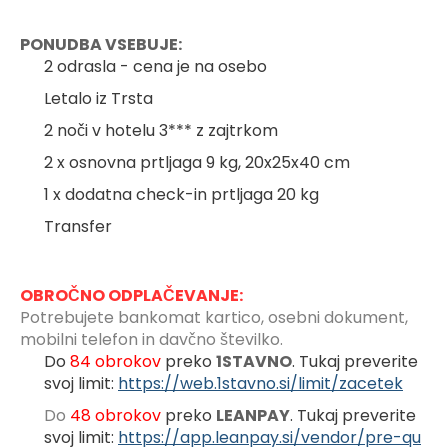
PONUDBA VSEBUJE:
2 odrasla - cena je na osebo
Letalo iz Trsta
2 noči v hotelu 3*** z zajtrkom
2 x osnovna prtljaga 9 kg, 20x25x40 cm
1 x dodatna check-in prtljaga 20 kg
Transfer
OBROČNO ODPLAČEVANJE:
Potrebujete bankomat kartico, osebni dokument, 
mobilni telefon in davčno številko.
Do 
84 obrokov 
preko 
1STAVNO
. Tukaj preverite 
svoj limit: 
https://web.1stavno.si/limit/zacetek
Do 
48 obrokov 
preko 
LEANPAY
. Tukaj preverite 
svoj limit: 
https://app.leanpay.si/vendor/pre-qu