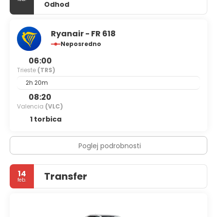
Odhod
Ryanair - FR 618
Neposredno
06:00
Trieste
(TRS)
2h 20m
08:20
Valencia
(VLC)
1 torbica
Poglej podrobnosti
14
Transfer
feb.