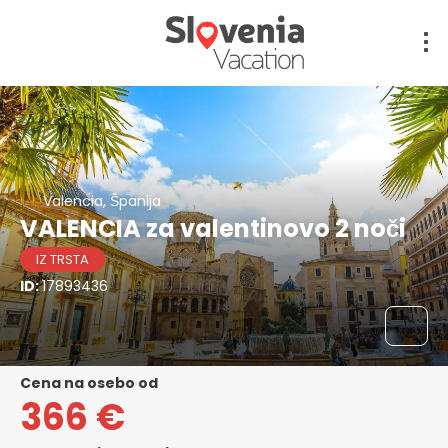
Valencia, Španija
VALENCIA za valentinovo 2 noči
IZ TRSTA
ID:
17893436
cena na osebo od
366 €