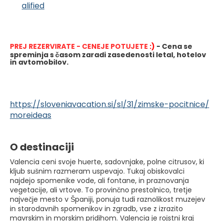
alified
PREJ REZERVIRATE - CENEJE POTUJETE
 :)
- Cena se 
spreminja s časom zaradi zasedenosti letal, hotelov 
in avtomobilov.
https://sloveniavacation.si/sl/31/zimske-pocitnice/
moreideas
O destinaciji
Valencia ceni svoje huerte, sadovnjake, polne citrusov, ki
kljub sušnim razmeram uspevajo. Tukaj obiskovalci
najdejo spomenike vode, ali fontane, in praznovanja
vegetacije, ali vrtove. To provinčno prestolnico, tretje
največje mesto v Španiji, ponuja tudi raznolikost muzejev
in starodavnih spomenikov in zgradb, vse z izrazito
mavrskim in morskim pridihom. Valencia je rojstni kraj