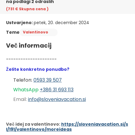
na podlagi 2 odraslih
(731 €
Skupna cena
)
Ustvarjeno:
petek, 20. december 2024
Teme
Valentinovo
Več informacij
---------------------
Želite konkretno ponudbo?
Telefon: 
0593 39 507
WhatsApp 
+386 31 6
93 113
Email: 
info@sloveniavacation.si
Več idej za valentinovo:
https://sloveniavacation.si/s
l/191/valentinovo/moreideas