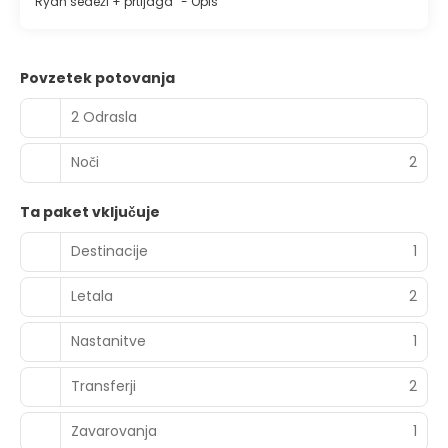
Ryan sedeži + prtljaga
-
Opis
Povzetek potovanja
2 Odrasla
Noči
2
Ta paket vključuje
Destinacije
1
Letala
2
Nastanitve
1
Transferji
2
Zavarovanja
1