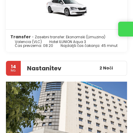
Kontaktirajte nas
Transfer
- Zasebni transfer: Ekonomski (Limuzina)
Valencia (VLC)
Hotel ILUNION Aqua 3
Čas prevzema: 08:20
Najdaljši čas čakanja: 45 minut
14
Nastanitev
2 Noči
feb.