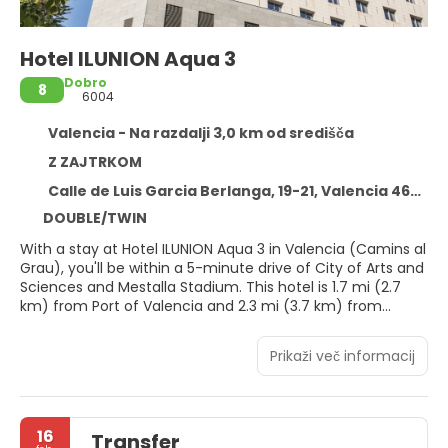
Hotel ILUNION Aqua 3
Dobro
8
6004
Valencia - Na razdalji 3,0 km od središča
Z ZAJTRKOM
Calle de Luis Garcia Berlanga, 19-21, Valencia 46023
DOUBLE/TWIN
With a stay at Hotel ILUNION Aqua 3 in Valencia (Camins al
Grau), you'll be within a 5-minute drive of City of Arts and
Sciences and Mestalla Stadium. This hotel is 1.7 mi (2.7
km) from Port of Valencia and 2.3 mi (3.7 km) from
Malvarrosa Beach.
Prikaži več informacij
Make use of convenient amenities such as
complimentary wireless internet access, shopping on site,
and wedding services. Additional features at this Art Deco
hotel include a communal living room, tour/ticket
16
Transfer
assistance, and a banquet hall.