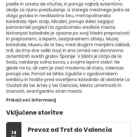
paelle in orxata de chufas, in ponuja najbolj avtentično
okolje za njuno preizkušanje. Iz starega mestnega jedra se
dviga gotska in neoklasična Seu, metropolitanska
katedrala. Njen stolp, Micalet, ponuja daleč segajoč
panoramski pogled na zgodovinsko središče mesta.
Notranjost katedrale je opazna po svoji hladni preprostosti
in preprostem, a lepem, šestpanelnem oltarju. Muzej
katedrale, Museu de la Seu, med drugimi manjšimi zakladi,
trdi, da ima dve veliki Goyi in eno izmed več domnevno
avtentičnih svetih gralov Španije. V bližini je Llotja de la
Seda, nekdanja svilna borza, s svojimi lepimi stebri. Ne
glede na to, ali vam je všeč moderno ali staro, Valencia
ponuja vse. Ponoči se lahko izgubite v zgodovinskem
središču in hodite pred osvetljeno katedralo ali obiščete La
Ciudad de las Artes y las Ciencias, Mesto umetnosti in
znanosti, avantgardno stran mesta.
Prikaži več informacij
Vključene storitve
Prevoz od Trst do Valencia
14
feb.