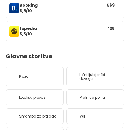
Booking
569
8,5/10
Expedia
138
8,8/10
Glavne storitve
Hišni ljubljenčki
Plaža
dovoljeni
Letališki prevoz
Pralnica perila
Shramba za prtljago
WiFi