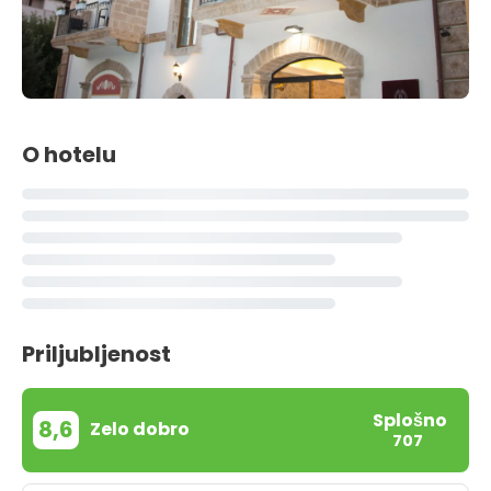
O hotelu
Priljubljenost
Splošno
8,6
Zelo dobro
707