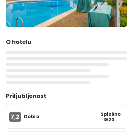
O hotelu
Priljubljenost
Splošno
7,2
Dobro
3620