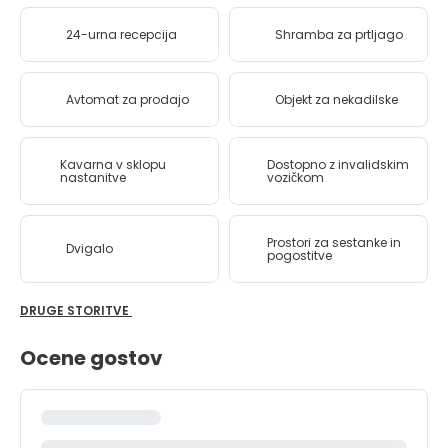
24-urna recepcija
Shramba za prtljago
Avtomat za prodajo
Objekt za nekadilske
Kavarna v sklopu
Dostopno z invalidskim
nastanitve
vozičkom
Prostori za sestanke in
Dvigalo
pogostitve
DRUGE STORITVE
Ocene gostov