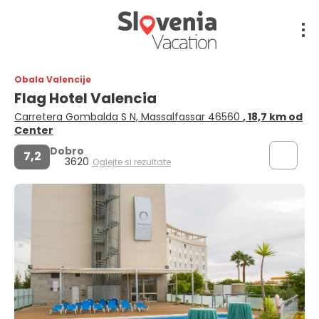
Obala Valencije
Flag Hotel Valencia
Carretera Gombalda S N, Massalfassar 46560
, 18,7 km od
Center
Dobro
7,2
3620
Oglejte si rezultate