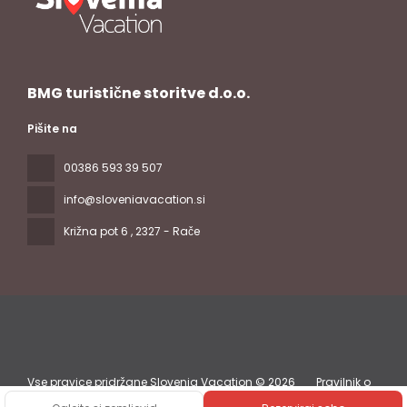
BMG turistične storitve d.o.o.
Pišite na
00386 593 39 507
info@sloveniavacation.si
Križna pot 6
, 2327 - Rače
Vse pravice pridržane Slovenia Vacation © 2026
Pravilnik o
zasebnosti