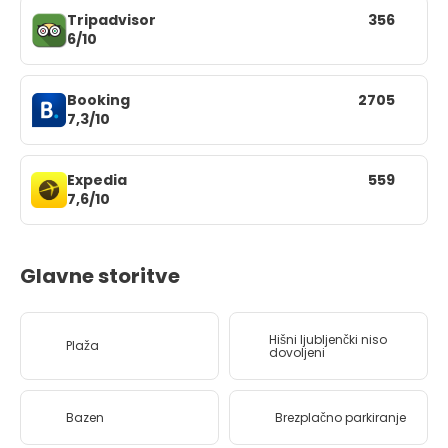
Tripadvisor
356
6/10
Booking
2705
7,3/10
Expedia
559
7,6/10
Glavne storitve
Hišni ljubljenčki niso
Plaža
dovoljeni
Bazen
Brezplačno parkiranje