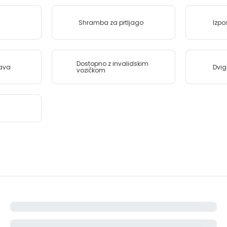
a
Shramba za prtljago
Izpo
Dostopno z invalidskim
java
Dvig
vozičkom