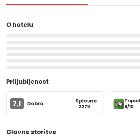
O hotelu
Priljubljenost
Splošno
Tripad
7,1
Dobro
6/10
2278
Glavne storitve