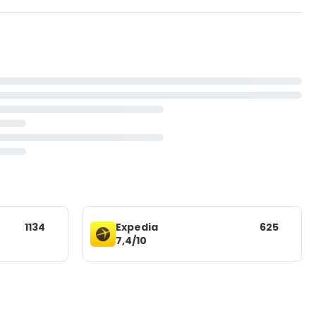
1134
Expedia
625
7,4/10