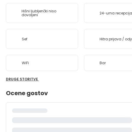
Hišni ljubljenčki niso
24-urna recepcij
dovoljeni
Sef
Hitra prijava / od
WiFi
Bar
DRUGE STORITVE
Ocene gostov