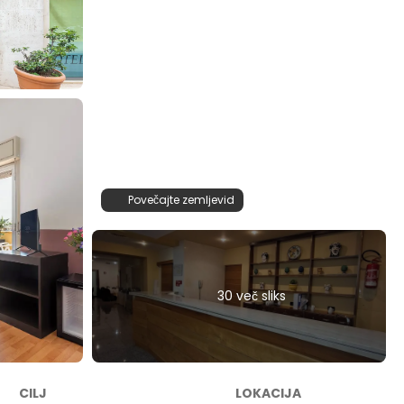
Povečajte zemljevid
30 več sliks
CILJ
LOKACIJA