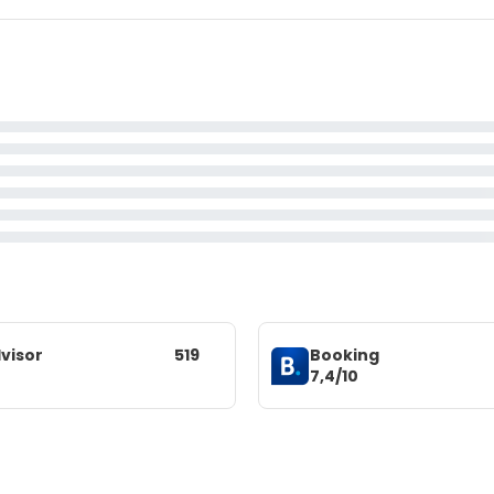
visor
519
Booking
7,4/10