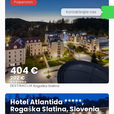
Polpenzion
Kontaktirajte nas
od
404 €
202 €
Na osebo
DESTINACIJA:
Rogaška Slatina
Glej .
Hotel Atlantida *****,
Rogaška Slatina, Slovenia