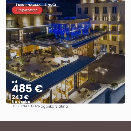
1 DESTINACIJA
3 NOČI
Polpenzion
od
485 €
243 €
Na osebo
DESTINACIJA:
Rogaška Slatina
Glej .