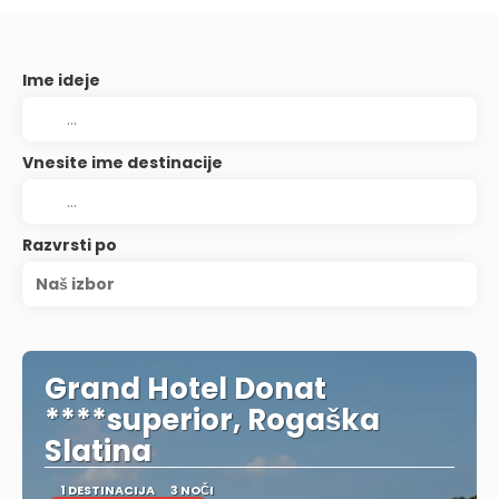
Ime ideje
Vnesite ime destinacije
Razvrsti po
Naš izbor
Grand Hotel Donat
****superior, Rogaška
Slatina
1 DESTINACIJA
3 NOČI