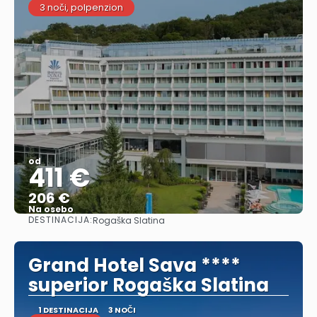
3 noči, polpenzion
od
411 €
206 €
Na osebo
DESTINACIJA:
Rogaška Slatina
Glej .
Grand Hotel Sava ****
superior Rogaška Slatina
1 DESTINACIJA
3 NOČI