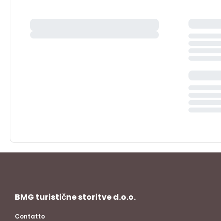
BMG turistične storitve d.o.o.
Contatto