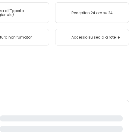
na all''''aperto
Reception 24 ore su 24
gionale)
ttura non fumatori
Accesso su sedia a rotelle