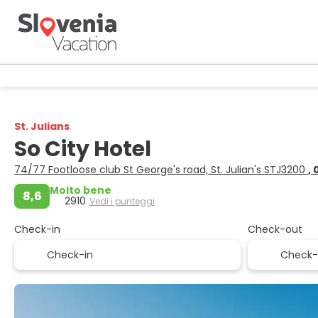
St. Julians
So City Hotel
74/77 Footloose club St George's road, St. Julian's STJ3200
,
Molto bene
8,6
2910
Vedi i punteggi
Check-in
Check-out