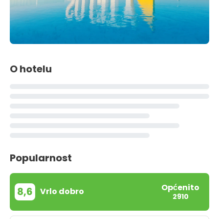
O hotelu
Popularnost
Općenito
8,6
Vrlo dobro
2910