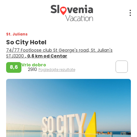
St. Julians
So City Hotel
74/77 Footloose club St George's road, St. Julian's
STJ3200
, 0,6 km od Centar
Vrlo dobro
8,6
2910
Pogledajte rezultate