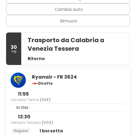
Potrai usufruire di un pratico servizio di lavanderia e
Cambia auto
lavaggio a secco, una reception aperta 24 ore su 24 e
personale poliglotta. Potrai usufruire di una navetta da e
Rimuovi
per l'aeroporto 24 ore su 24 a pagamento; inoltre, in loco
troverai il un parcheggio gratuito.
Trasporto da Calabria a
30
Venezia Tessera
lug
Ritorno
Ryanair - FR 3624
Diretto
11:55
Lamezia Terme
(SUF)
1H 35M
13:30
Venezia Tessera
(VCE)
1 borsetta
Regular