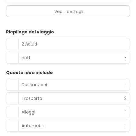
Vedi i dettagli
Riepilogo del viaggio
2 Adulti
notti
7
Questa idea include
Destinazioni
1
Trasporto
2
Alloggi
1
Automobili
1