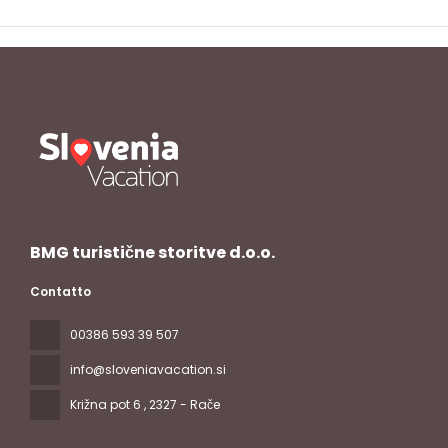
BMG turistične storitve d.o.o.
Contatto
00386 593 39 507
info@sloveniavacation.si
Križna pot 6
, 2327 - Rače