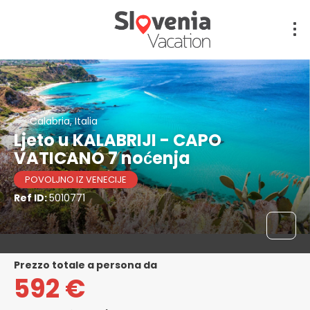
Calabria, Italia
Ljeto u KALABRIJI - CAPO
VATICANO 7 noćenja
POVOLJNO IZ VENECIJE
Ref ID:
5010771
prezzo totale a persona da
592 €