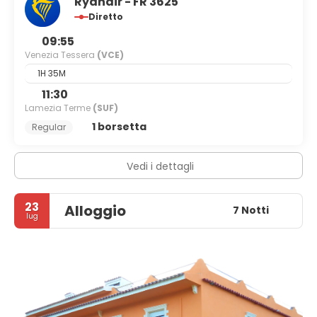
Ryanair - FR 3625
Diretto
09:55
Venezia Tessera
(VCE)
1H 35M
11:30
Lamezia Terme
(SUF)
1 borsetta
Regular
Vedi i dettagli
23
Alloggio
7 Notti
lug