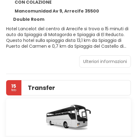
CON COLAZIONE
Mancomunidad Av 9, Arrecife 35500
Double Room
Hotel Lancelot del centro di Arrecife si trova a 15 minuti di
auto da Spiaggia di Matagorda e Spiaggia di El Reducto.
Questo hotel sulla spiaggia dista 13,1 km da Spiaggia di
Puerto del Carmen e 0,7 km da Spiaggia del Castello di
San Gabriel.
Ulteriori informazioni
Scegli tra l'ampia gamma di servizi ricreativi disponibili,
che includono una piscina all'aperto, una palestra e un
servizio di noleggio biciclette. In questo hotel potrai inoltre
contare su il Wi-Fi gratuito, servizi di concierge e servizi
15
Transfer
per matrimoni.
feb
Scegli una delle 112 camere della struttura, tutte provviste
di aria condizionata e minibar: ti sentirai subito a casa. Il
Wi-Fi gratuito ti consente di restare in contatto con il
mondo, mentre la TV con canali via cavo è l'ideale per
concedersi un po' di svago. Il bagno in camera dispone di
vasca o doccia, set di cortesia gratuiti e asciugacapelli. I
comfort includono telefoni, scrivanie e tende oscuranti.