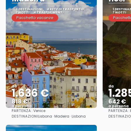
3 DESTINAZIONI
4 RETE DI TRASPORTO
1 DESTINA
7 NOTTI
4 TRASFERIMENTI
7 NOTTI
Pacchetto vacanze
Pacchett
da
da
1.636 €
1.28
818 €
642 €
a persona
a persona
PARTENZA::
PARTENZA::
Venice
Vedere
DESTINAZIONI
DESTINAZIO
Lisbona · Madeira · Lisbona