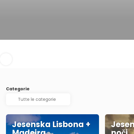
Categorie
Jesenska Lisbona +
Jesen
Madeira
noči