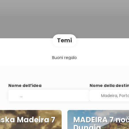
Temi
Buoni regalo
Nome dell’idea
Nome della desti
ska Madeira 7
MADEIRA 7 noči
Dunaja