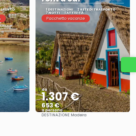
RASPORTO
1 DESTINAZIONI
2 RETE DI TRASPORTO
7 NOTTI
1 ATTIVITÀ
A
Pacchetto vacanze
Contattaci
da
1.307 €
653 €
a persona
DESTINAZIONE:
Madeira
Vedere