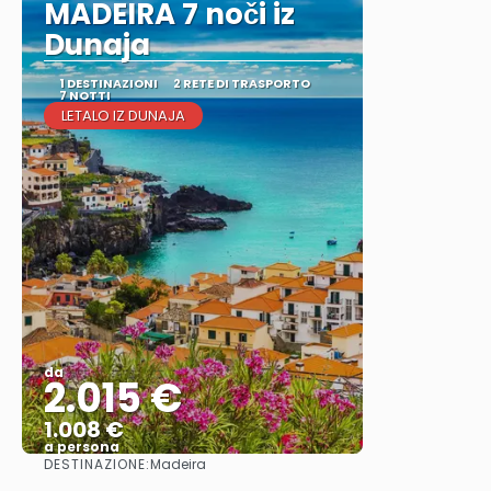
MADEIRA 7 noči iz
Dunaja
1 DESTINAZIONI
2 RETE DI TRASPORTO
7 NOTTI
LETALO IZ DUNAJA
da
2.015 €
1.008 €
a persona
DESTINAZIONE:
Madeira
Vedere