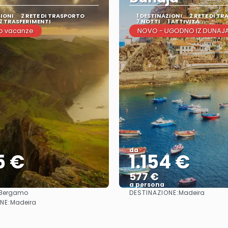
ZIONI
2 RETE DI TRASPORTO
1 DESTINAZIONI
2 RETE DI T
2 TRASFERIMENTI
7 NOTTI
1 ATTIVITÀ
o vacanze
NOVO - UGODNO IZ DUNAJ
da
5 €
1.154 €
577 €
a persona
DESTINAZIONE:
Bergamo
Madeira
Vedere
Vedere
NE:
Madeira