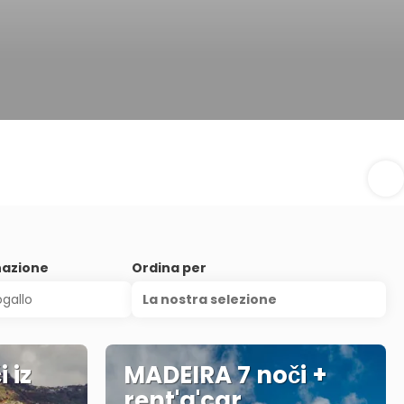
nazione
Ordina per
La nostra selezione
 iz
MADEIRA 7 noči +
rent'a'car