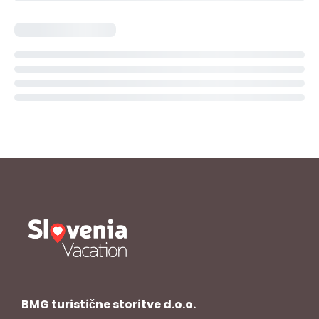
BMG turistične storitve d.o.o.