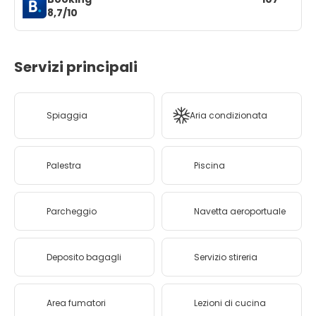
8,7/10
Servizi principali
Spiaggia
Aria condizionata
Palestra
Piscina
Parcheggio
Navetta aeroportuale
Deposito bagagli
Servizio stireria
Area fumatori
Lezioni di cucina