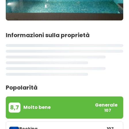
Informazioni sulla proprietà
Popolarità
Generale
8,7
Molto bene
107
Booking
107