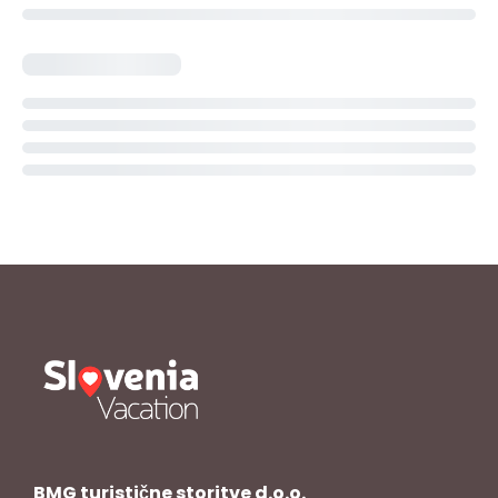
BMG turistične storitve d.o.o.