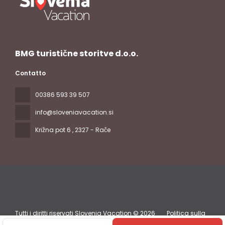
BMG turistične storitve d.o.o.
Contatto
00386 593 39 507
info@sloveniavacation.si
Križna pot 6
, 2327 - Rače
Tutti i diritti riservati Slovenia Vacation © 2026
Politica sulla
privacy