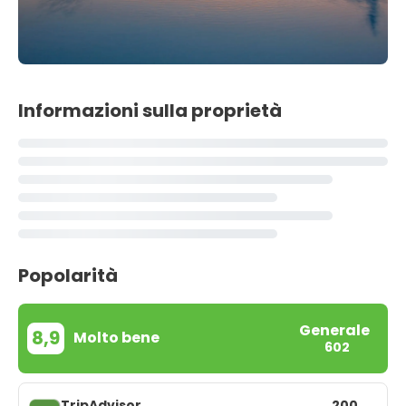
Informazioni sulla proprietà
Popolarità
Generale
8,9
Molto bene
602
TripAdvisor
200