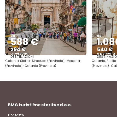
da
da
588 €
1.08
294 €
540 €
a persona
a persona
DESTINAZIONI
DESTINAZIO
Vedere
Catania, Sicilia · Siracusa (Provincia) · Messina
Catania, Sicilia
(Provincia) · Catania (Provincia)
(Provincia) · Ca
BMG turistične storitve d.o.o.
Contatto