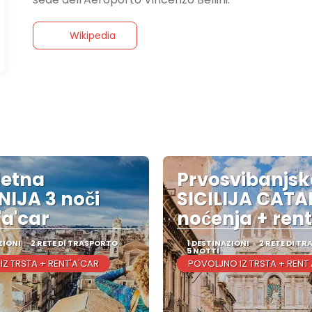
Wikipedia
letna
Prvosvibanjs
IJA 3 noči
SICILIJA CATA
'a'car
noćenja + rent
ZIONI
2 RETE DI TRASPORTO
1 DESTINAZIONI
2 RETE DI T
5 NOTTI
Z TRSTA + RENT'A'CAR
POVOLJNO IZ TRSTA + RENT