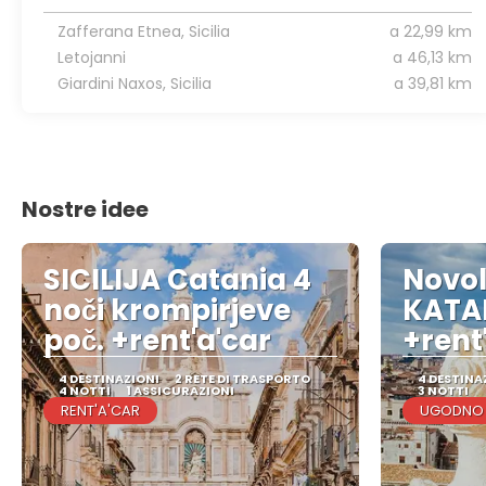
Zafferana Etnea, Sicilia
a 22,99 km
Letojanni
a 46,13 km
Giardini Naxos, Sicilia
a 39,81 km
Nostre idee
SICILIJA Catania 4
Novo
noči krompirjeve
KATAN
poč. +rent'a'car
+rent
4 DESTINAZIONI
2 RETE DI TRASPORTO
4 DESTINA
4 NOTTI
1 ASSICURAZIONI
3 NOTTI
RENT'A'CAR
UGODNO I