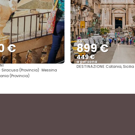
da
0 €
899 €
449 €
a persona
NI
DESTINAZIONE:
Catania, Sicilia
Vedere
Vedere
 · Siracusa (Provincia) · Messina
tania (Provincia)