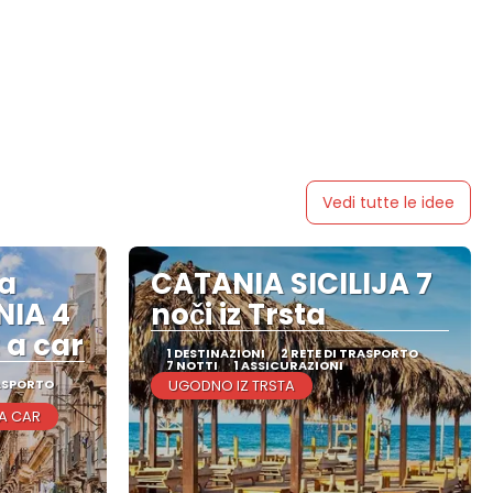
Vedi tutte le idee
ka
CATANIA SICILIJA 7
NIA 4
noči iz Trsta
 a car
1 DESTINAZIONI
2 RETE DI TRASPORTO
7 NOTTI
1 ASSICURAZIONI
RASPORTO
UGODNO IZ TRSTA
 A CAR