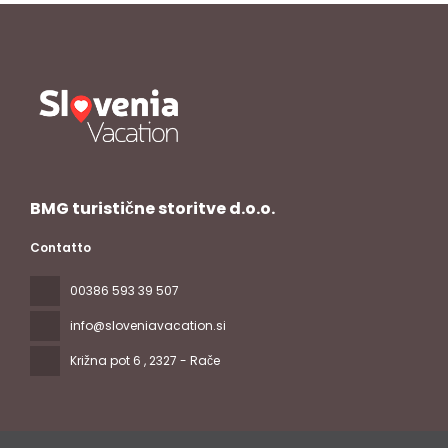
BMG turistične storitve d.o.o.
Contatto
00386 593 39 507
info@sloveniavacation.si
Križna pot 6
, 2327 - Rače