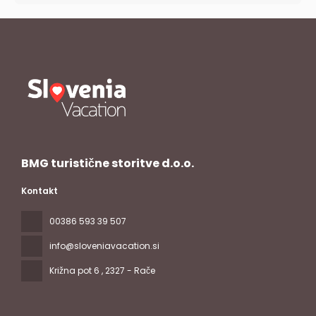
BMG turistične storitve d.o.o.
Kontakt
00386 593 39 507
info@sloveniavacation.si
Križna pot 6
, 2327 - Rače