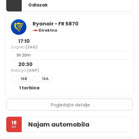
Odlazak
Ryanair - FR 5870
Direktno
17:10
Zagreb
(ZAG)
3h 20m
20:30
Malaga
(AGP)
16B
16A
1 torbica
Pogledajte detalje
18
Najam automobila
kol