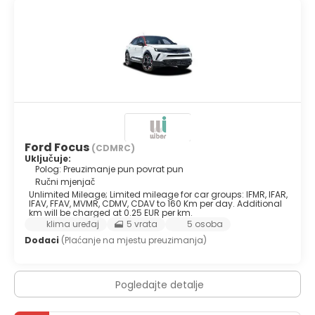
Ford Focus
(CDMRC)
Uključuje:
Polog: Preuzimanje pun povrat pun
Ručni mjenjač
Unlimited Mileage; Limited mileage for car groups: IFMR, IFAR,
IFAV, FFAV, MVMR, CDMV, CDAV to 160 Km per day. Additional
km will be charged at 0.25 EUR per km.
klima uređaj
5 vrata
5 osoba
Dodaci
(Plaćanje na mjestu preuzimanja)
Pogledajte detalje