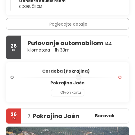
Standard double room
S DORUČKOM
Pogledajte detalje
Putovanje automobilom
144
26
kilometara - 1h 38m
kol
Cordoba (Pokrajina)
Pokrajina Jaén
Otvori kartu
26
Pokrajina Jaén
Boravak
7.
kol