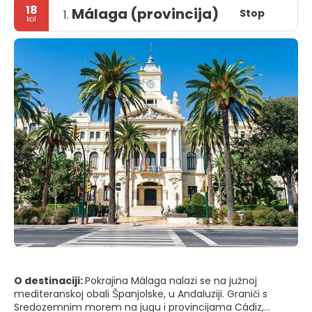
18
Málaga (provincija)
Stop
1.
kol
O destinaciji:
Pokrajina Málaga nalazi se na južnoj
mediteranskoj obali Španjolske, u Andaluziji. Graniči s
Sredozemnim morem na jugu i provincijama Cádiz,