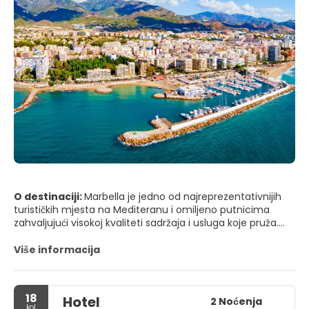
O destinaciji:
Marbella je jedno od najreprezentativnijih
turističkih mjesta na Mediteranu i omiljeno putnicima
zahvaljujući visokoj kvaliteti sadržaja i usluga koje pruža.
Ovaj grad je bio malo bijelo selo ribara i sada je jedno od
najsvestranijih odmarališta na plaži Costa del Sol u
Više informacija
Španjolskoj. Grad također ima značajnu arheološku
baštinu, nekoliko muzeja i izvedbenih prostora te kulturni
kalendar s događajima u rasponu od reggae koncerata do
18
Hotel
opernih predstava. Otvoren u svibnju 1970., Puerto Banús u
2 Noćenja
kol