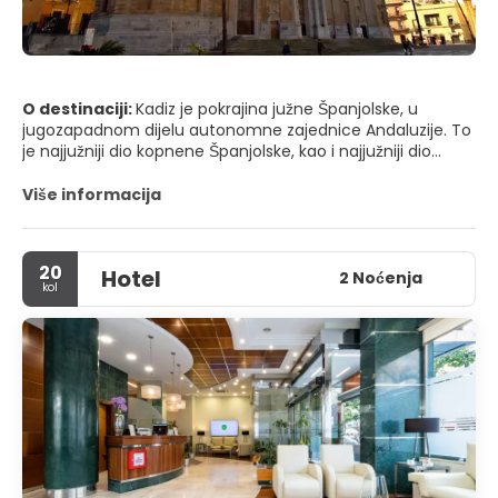
O destinaciji:
Kadiz je pokrajina južne Španjolske, u
jugozapadnom dijelu autonomne zajednice Andaluzije. To
je najjužniji dio kopnene Španjolske, kao i najjužniji dio
kontinentalne Europe.
Više informacija
20
Hotel
2 Noćenja
kol