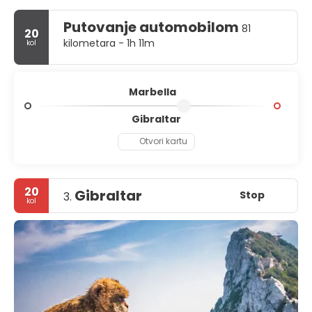
Putovanje automobilom
81
20
kilometara - 1h 11m
kol
Marbella
Gibraltar
Otvori kartu
20
Gibraltar
Stop
3.
kol