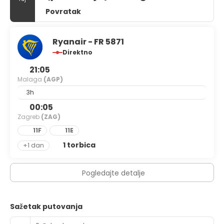
Povratak
Ryanair - FR 5871
Direktno
21:05
Malaga
(AGP)
3h
00:05
Zagreb
(ZAG)
11F
11E
1 torbica
+1 dan
Pogledajte detalje
Sažetak putovanja