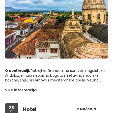
O destinaciji:
Pokrajina Granada, na surovom jugoistoku
Andaluzije, nudi neobično bogatu mješavinu maurske
baštine, snježnih vrhova i mediteranske obale. Većina
posjetitelja započinje u gradu Granadi, okrunjenom
Alhambrom, prekrasnim kompleksom palača, vrtova i
Više informacija
utvrda na vrhu brda koji je nekoć bio dom nasridskim
sultanima. Lutajući Albaicínom, starom arapskom četvrti
sa strmim popločanim ulicama i bijelim kućama, ugledat
28
Hotel
ćete razglednice Alhambre uokvirene dramatičnim
2 Noćenja
kol