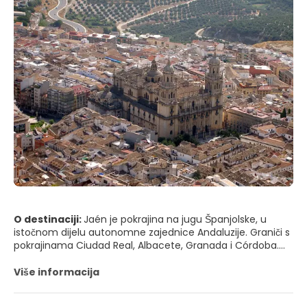
O destinaciji:
Jaén je pokrajina na jugu Španjolske, u
istočnom dijelu autonomne zajednice Andaluzije. Graniči s
pokrajinama Ciudad Real, Albacete, Granada i Córdoba.
Njen glavni grad je grad Jaén.
Više informacija
Njena površina je 13,484 km². Populacija joj je 657,387
(2003), od kojih je otprilike šestina živi u glavnom gradu.