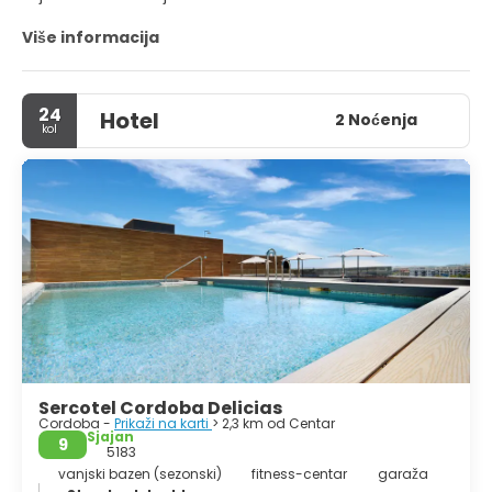
Više informacija
24
Hotel
2 Noćenja
kol
Sercotel Cordoba Delicias
Cordoba -
Prikaži na karti
> 2,3 km od Centar
Sjajan
9
5183
vanjski bazen (sezonski)
fitness-centar
garaža