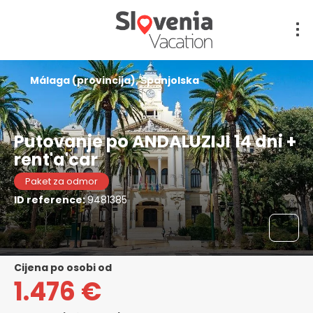
Málaga (provincija), Španjolska
Putovanje po ANDALUZIJI 14 dni +
rent'a'car
Paket za odmor
ID reference:
9481385
cijena po osobi od
1.476 €