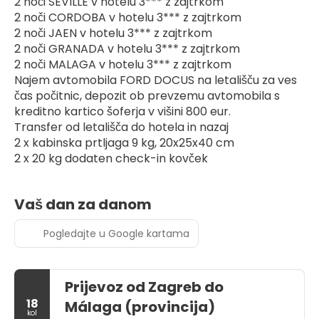
2 noči SEVILLE v hotelu 3*** z zajtrkom
2 noči CORDOBA v hotelu 3*** z zajtrkom
2 noči JAEN v hotelu 3*** z zajtrkom
2 noči GRANADA v hotelu 3*** z zajtrkom
2 noči MALAGA v hotelu 3*** z zajtrkom
Najem avtomobila FORD DOCUS na letališču za ves 
čas počitnic, depozit ob prevzemu avtomobila s 
kreditno kartico šoferja v višini 800 eur.
Transfer od letališča do hotela in nazaj
2 x kabinska prtljaga 9 kg, 20x25x40 cm
2 x 20 kg dodaten check-in kovček
Vaš dan za danom
Pogledajte u Google kartama
Prijevoz od Zagreb do
18
Málaga (provincija)
kol