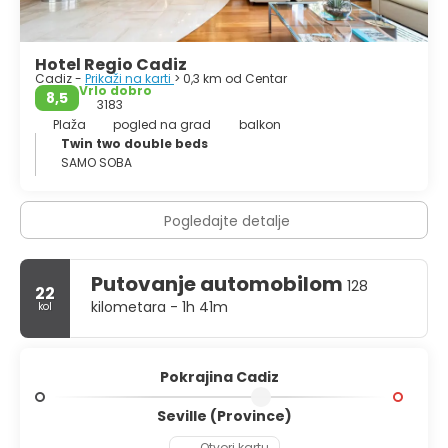
Hotel Regio Cadiz
Cadiz -
Prikaži na karti
> 0,3 km od Centar
Vrlo dobro
8,5
3183
Plaža
pogled na grad
balkon
Twin two double beds
SAMO SOBA
Pogledajte detalje
Putovanje automobilom
128
22
kilometara - 1h 41m
kol
Pokrajina Cadiz
Seville (Province)
Otvori kartu