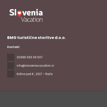
BMG turistične storitve d.o.o.
Kontakt
00386 593 39 507
info@sloveniavacation.si
Križna pot 6
, 2327 - Rače