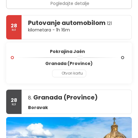
Pogledajte detalje
Putovanje automobilom
121
28
kilometara - 1h 16m
kol
Pokrajina Jaén
Granada (Province)
Otvori kartu
Granada (Province)
8.
28
kol
Boravak