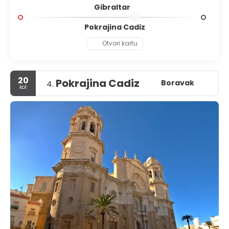
Gibraltar
veće vrste poput kitova spermaceta.
Pokrajina Cadiz
Otvori kartu
20
Pokrajina Cadiz
Boravak
4.
kol