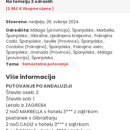
Na temelju 2 odraslih
(2.952 €
Ukupna cijena
)
Stvoreno:
nedjelja, 26. svibnja 2024.
Odredišta:
Málaga (provincija), Španjolska , Marbella,
Španjolska , Gibraltar, Ujedinjena Kraljevina , Pokrajina
Cadiz, Španjolska , Seville (Province), Španjolska ,
Cordoba (Pokrajina), Španjolska , Pokrajina Jaén,
Španjolska , Granada (Province), Španjolska , Málaga
(provincija), Španjolska
Teme
Samostalna putovanja
Više informacija
PUTOVANJE PO ANDALUZIJI
Število oseb: 2
Število sob: 1
Letalo iz ZAGREBA
2 noči MARBELLA v hotelu 3*** z zajtrkom
postanek v Gibraltarju
2 noči CADIZ v hotelu 3*** z zajtrkom