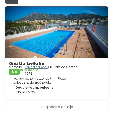
Marbelli postao je fokus nacionalnog i međunarodnog
turističkog interesa. Ovo mjesto je jedno od glavnih žarišta
turista u gradu, u kojem se nalazi ekskluzivno područje za
razonodu unutar izvrsnih sadržaja svoje marine. Rezervoar
La Concepción nalazi se u Sierra de las Nieves. Unatoč
tome što ga je čovjekova ruka nametnula u dolini,
poslužila je za stvaranje jedinstvenog mjesta na kojem
možete uživati u širokom rasponu bioloških resursa.
Ona Marbella Inn
Marbella -
Prikaži na karti
> 0,6 km od Centar
Vrlo dobro
8,5
4672
vanjski bazen (sezonski)
Plaža
prijevoz iz/do zračne luke
Double room, balcony
S DORUČKOM
Pogledajte detalje