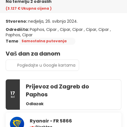
Na temelju 2 odraslih
(3.127 €
Ukupna cijena
)
Stvoreno:
nedjelja, 26. svibnja 2024.
Odredišta:
Paphos, Cipar , Cipar, Cipar , Cipar, Cipar ,
Paphos, Cipar
Teme
Samostalna putovanja
Vaš dan za danom
Pogledajte u Google kartama
Prijevoz od Zagreb do
17
Paphos
kol
Odlazak
Ryanair - FR 5866
Direktno