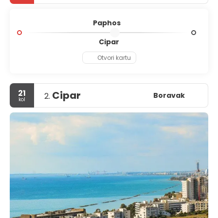
slikovitim obalnim stazama ili istraživati tradicionalna
kamena sela gdje se čini da vrijeme sporije teče. Bilo da
dolazite zbog mitologije, arheologije ili jednostavnog
Paphos
opuštanja na moru, Paphos nudi kompaktan, ali raznolik
uvod u najbolje od Cipra.
Cipar
Otvori kartu
21
Cipar
Boravak
2.
kol