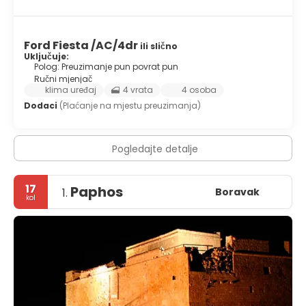
Ford Fiesta /AC/4dr
ili slično
Uključuje:
Polog: Preuzimanje pun povrat pun
Ručni mjenjač
klima uređaj
4 vrata
4 osoba
Dodaci
(Plaćanje na mjestu preuzimanja)
Pogledajte detalje
17
Paphos
Boravak
1.
kol