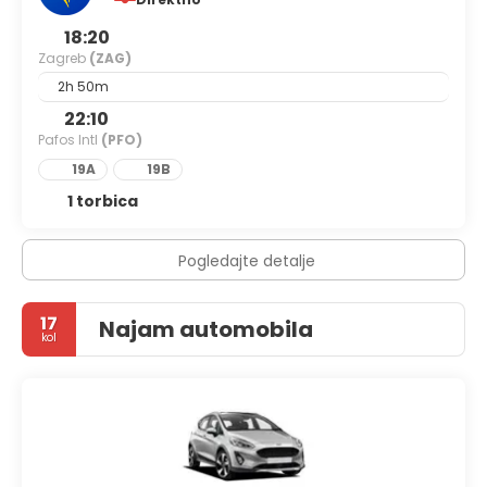
18:20
Zagreb
(ZAG)
2h 50m
22:10
Pafos Intl
(PFO)
19A
19B
1 torbica
Pogledajte detalje
17
Najam automobila
kol