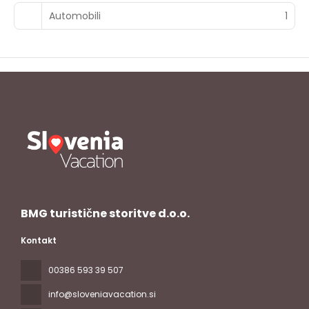
Automobili
1
BMG turistične storitve d.o.o.
Kontakt
00386 593 39 507
info@sloveniavacation.si