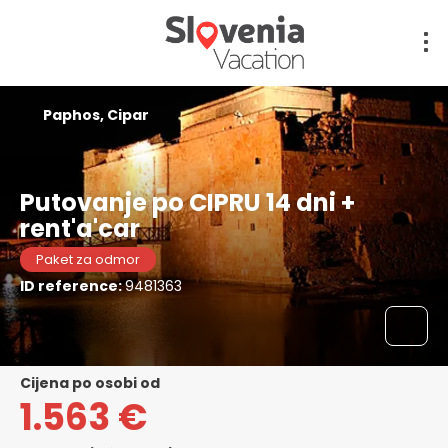
Paphos, Cipar
Putovanje po CIPRU 14 dni +
rent'a'car
Paket za odmor
ID reference:
9481363
cijena po osobi od
1.563 €