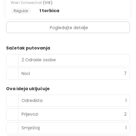
Wien Schwechat
(VIE)
1 torbica
Regular
Pogledajte detalje
Sažetak putovanja
2 Odrasle osobe
Noći
7
Ova ideja uključuje
Odredišta
1
Prijevozi
2
Smještaj
1