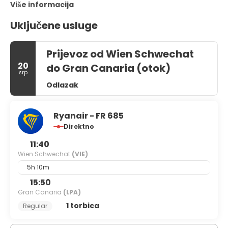
Više informacija
Uključene usluge
Prijevoz od Wien Schwechat
20
do Gran Canaria (otok)
srp
Odlazak
Ryanair - FR 685
Direktno
11:40
Wien Schwechat
(VIE)
5h 10m
15:50
Gran Canaria
(LPA)
1 torbica
Regular