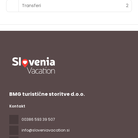
Transferi
2
BMG turistične storitve d.o.o.
Kontakt
00386 593 39 507
info@sloveniavacation.si