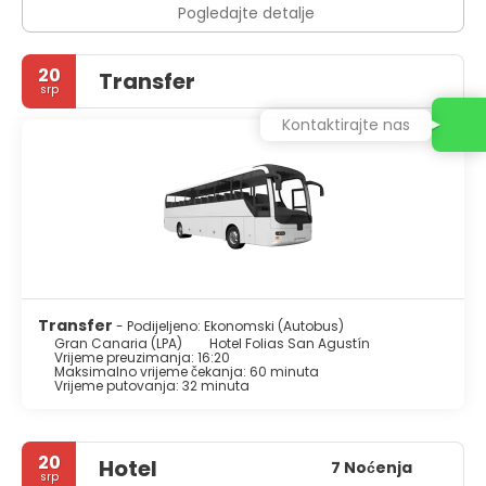
Pogledajte detalje
20
Transfer
srp
Kontaktirajte nas
Transfer
- Podijeljeno: Ekonomski (Autobus)
Gran Canaria (LPA)
Hotel Folias San Agustín
Vrijeme preuzimanja: 16:20
Maksimalno vrijeme čekanja: 60 minuta
Vrijeme putovanja: 32 minuta
20
Hotel
7 Noćenja
srp