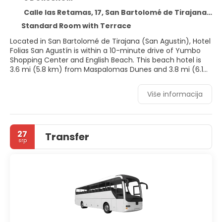
Calle las Retamas, 17, San Bartolomé de Tirajana 35100
Standard Room with Terrace
Located in San Bartolomé de Tirajana (San Agustin), Hotel
Folias San Agustín is within a 10-minute drive of Yumbo
Shopping Center and English Beach. This beach hotel is
3.6 mi (5.8 km) from Maspalomas Dunes and 3.8 mi (6.1
km) from Maspalomas Golf Course.
Više informacija
Take in the views from a terrace and a garden and make
use of amenities such as complimentary wireless internet
access. Additional amenities at this hotel include wedding
services, a communal living room, and tour/ticket
27
Transfer
assistance.
srp
Make yourself at home in one of the 79 air-conditioned
rooms featuring kitchenettes with refrigerators and
stovetops. Complimentary wireless internet access keeps
you connected, and flat-screen televisions are provided
for your entertainment. Conveniences include phones, as
well as safes and microwaves.
You can enjoy a meal at Papis Grill serving the guests of