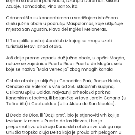
kojima su Ruralni park Nublo, Džungla Doramas, Klisura
Azuaje, Tamadaba, Pino Santo, itd.
Odmarališta su koncentrirana u središnjem istočnom
dijelu južne obale u području Maspalomas, koje uključuje
mjesta San Agustín, Playa del Inglés i Meloneras.
U Tarajalillu postoji Aeroklub iz kojeg se mogu uzeti
turistički letovi iznad otoka.
Još dalje prema zapadu duž južne obale, u općini Mogán,
nalaze se zajednice Puerto Rico i Puerto de Mogán, selo
koje se naziva "Mala Venecija" zbog mnogih kanala.
Ostale atrakcije uključuju Cocodrilos Park, Roque Nublo,
Cenobio de Valerón s više od 350 skladišnih šupljina,
Oslikanu špilju Galdar, najvažniji arheološki park na
Kanarskim otocima, ili botaničke vrtove Jardín Canario (u
Tafira Alti) i Cactualdea (u La Aldea de San Nicolás).
El Dedo de Dios, ili "Božji prst", bio je stjenoviti vrh koji je
izvirivao iz mora u Puerto de las Nieves, i bio je
prepoznatljiva atrakcija Kanarskih otoka sve dok ga nije
uništila tropska oluja Delta koja je prošla arhipelagom u