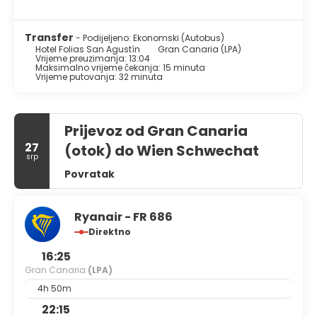
Hotel Folias San Agustín, or stop in at the snack bar/deli.
Relax with your favorite drink at the bar/lounge or the
poolside bar. Buffet breakfasts are available daily from
Transfer
- Podijeljeno: Ekonomski (Autobus)
Hotel Folias San Agustín
Gran Canaria (LPA)
8:30 AM to 10:30 AM for a fee.
Vrijeme preuzimanja: 13:04
Maksimalno vrijeme čekanja: 15 minuta
Featured amenities include a 24-hour front desk, luggage
Vrijeme putovanja: 32 minuta
storage, and laundry facilities. Self parking (subject to
charges) is available onsite.
Prijevoz od Gran Canaria
27
(otok) do Wien Schwechat
srp
Povratak
Ryanair - FR 686
Direktno
16:25
Gran Canaria
(LPA)
4h 50m
22:15