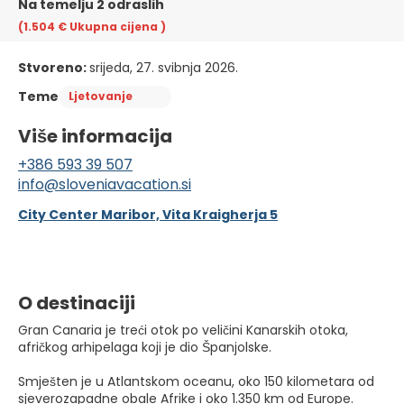
Na temelju 2 odraslih
(1.504 €
Ukupna cijena
)
Stvoreno:
srijeda, 27. svibnja 2026.
Teme
Ljetovanje
Više informacija
+386 593 39 507
info@sloveniavacation.si
City Center Maribor, Vita Kraigherja 5
O destinaciji
Gran Canaria je treći otok po veličini Kanarskih otoka,
afričkog arhipelaga koji je dio Španjolske.
Smješten je u Atlantskom oceanu, oko 150 kilometara od
sjeverozapadne obale Afrike i oko 1.350 km od Europe.