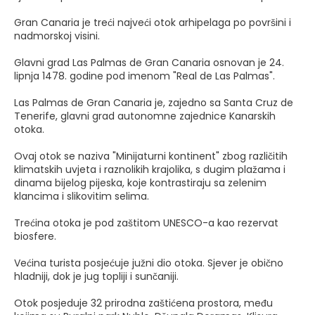
Gran Canaria je treći najveći otok arhipelaga po površini i
nadmorskoj visini.
Glavni grad Las Palmas de Gran Canaria osnovan je 24.
lipnja 1478. godine pod imenom "Real de Las Palmas".
Las Palmas de Gran Canaria je, zajedno sa Santa Cruz de
Tenerife, glavni grad autonomne zajednice Kanarskih
otoka.
Ovaj otok se naziva "Minijaturni kontinent" zbog različitih
klimatskih uvjeta i raznolikih krajolika, s dugim plažama i
dinama bijelog pijeska, koje kontrastiraju sa zelenim
klancima i slikovitim selima.
Trećina otoka je pod zaštitom UNESCO-a kao rezervat
biosfere.
Većina turista posjećuje južni dio otoka. Sjever je obično
hladniji, dok je jug topliji i sunčaniji.
Otok posjeduje 32 prirodna zaštićena prostora, među