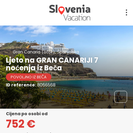
Gran Canaria (otok), Španjolska
Ljeto na GRAN CANARIJI 7
noćenja iz Beča
POVOLJNO IZ BEČA
ID reference:
8066568
cijena po osobi od
752 €