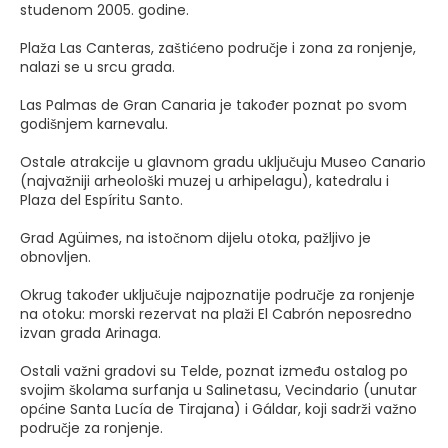
studenom 2005. godine.
Plaža Las Canteras, zaštićeno područje i zona za ronjenje,
nalazi se u srcu grada.
Las Palmas de Gran Canaria je također poznat po svom
godišnjem karnevalu.
Ostale atrakcije u glavnom gradu uključuju Museo Canario
(najvažniji arheološki muzej u arhipelagu), katedralu i
Plaza del Espíritu Santo.
Grad Agüimes, na istočnom dijelu otoka, pažljivo je
obnovljen.
Okrug također uključuje najpoznatije područje za ronjenje
na otoku: morski rezervat na plaži El Cabrón neposredno
izvan grada Arinaga.
Ostali važni gradovi su Telde, poznat između ostalog po
svojim školama surfanja u Salinetasu, Vecindario (unutar
općine Santa Lucía de Tirajana) i Gáldar, koji sadrži važno
područje za ronjenje.