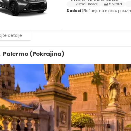
klima uređaj
5 vrata
Dodaci
(Plaćanje na mjestu preuz
jte detalje
1.
Palermo (Pokrajina)