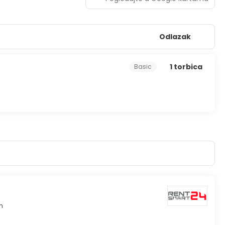
Odlazak
1 torbica
Basic
n