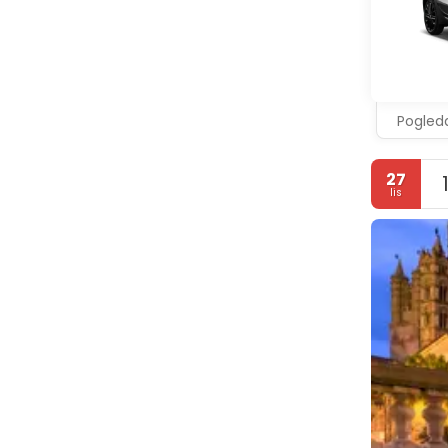
Pogleda
27
lis