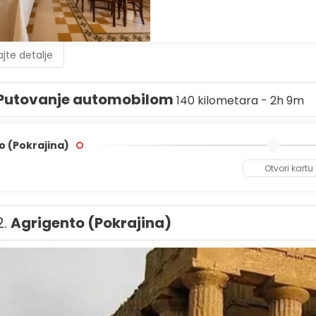
lturom, pokrajina nudi potpuno sicilijansko iskustvo koje seže da
jte detalje
Putovanje automobilom
140 kilometara - 2h 9m
o (Pokrajina)
Otvori kartu
2.
Agrigento (Pokrajina)