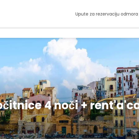
Upute za rezervaciju odmora
čitnice 4 noči + rent'a'c