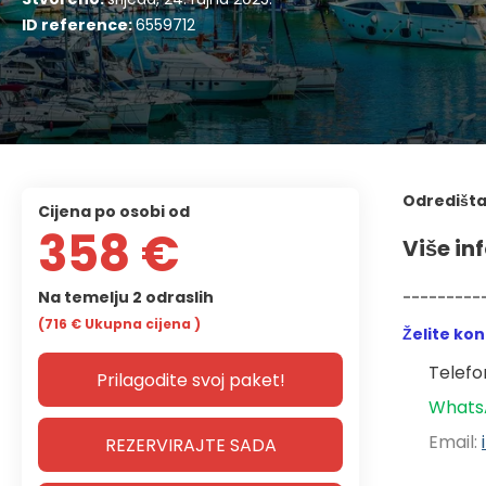
ID reference:
6559712
Odredišta
cijena po osobi od
358 €
Više in
Na temelju 2 odraslih
---------
(716 €
Ukupna cijena
)
Želite ko
Telefon
Prilagodite svoj paket!
Whats
Email: 
REZERVIRAJTE SADA