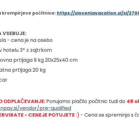
a krompirjeve počitnice:
https://sloveniavacation.si/sl/2
 VSEBUJE:
sla - cena je na osebo
 v hotelu 3* z zajtrkom
novna prtljaga 9 kg 20x25x40 cm
datna prtljaga 20 kg
'car
 ODPLAČEVANJE: 
Ponujamo plačilo počitnic tudi do 
48 o
anpay.si/vendor/pre-qualified
ERVIRATE - CENEJE POTUJETE
 :)
- Cena se spreminja s ča