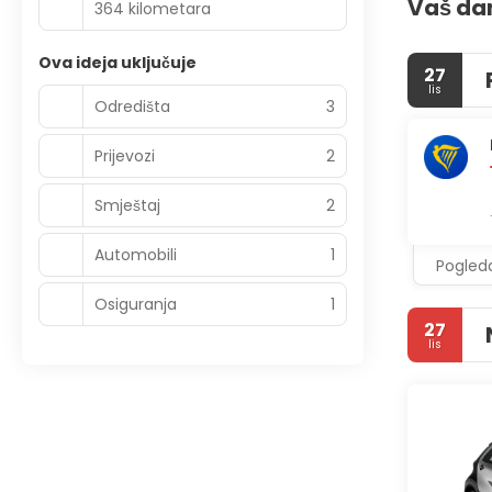
Vaš da
364 kilometara
Ova ideja uključuje
27
lis
Odredišta
3
Prijevozi
2
Smještaj
2
Automobili
1
Pogleda
Osiguranja
1
27
lis