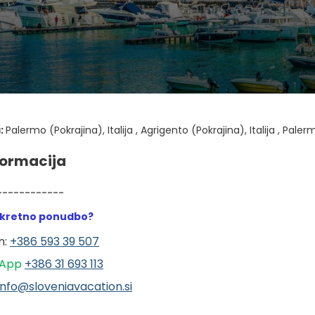
:
Palermo (Pokrajina), Italija , Agrigento (Pokrajina), Italija , Palermo,
formacija
------------
nkretno ponudbo?
: 
+386 593 39 507
App 
+386 31 6
93 113
info@sloveniavacation.si