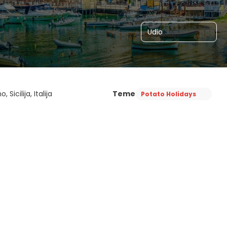
Udio
 Sicilija, Italija
Teme
Potato Holidays