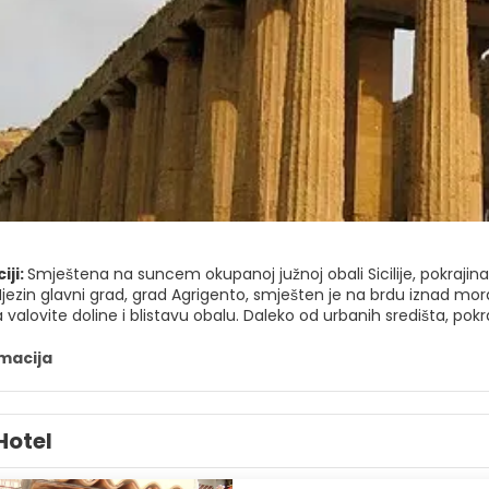
iji:
Smještena na suncem okupanoj južnoj obali Sicilije, pokraj
jezin glavni grad, grad Agrigento, smješten je na brdu iznad mora, 
 valovite doline i blistavu obalu. Daleko od urbanih središta, po
ionalni sicilijanski život još uvijek određuje tempo.
rmacija
akcija je spektakularna Dolina hramova, jedno od najvažnijih arh
vdje se izvanredno dobro očuvani grčki hramovi poput Hrama Ko
ano ujutro ili u zalazak sunca kako biste izbjegli vrućinu i gužve i 
Hotel
ologiju.
g kamenja, pokrajina Agrigento nudi zapanjujuće obalne krajolike.