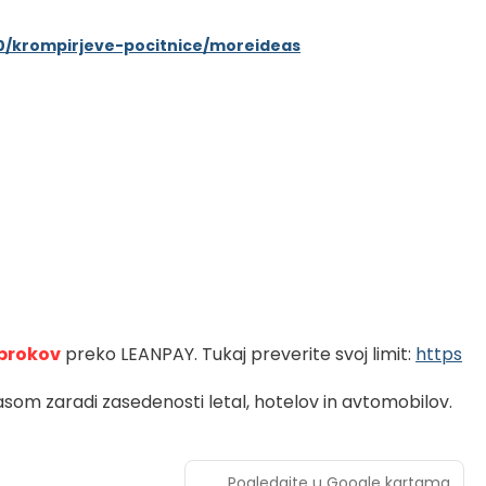
700/krompirjeve-pocitnice/moreideas
brokov
preko LEANPAY. Tukaj preverite svoj limit: 
https
som zaradi zasedenosti letal, hotelov in avtomobilov.
Pogledajte u Google kartama