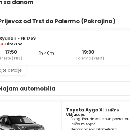
n za danom
Prijevoz od Trst do Palermo (Pokrajina)
Ryanair - FR 1759
Direktno
17:50
19:30
1h 40m
Trieste
(TRS)
Palermo
(PMO)
jte detalje
Najam automobila
Toyota Aygo X
ili slično
Uključuje:
Polog: Preuzimanje pun povrat pu
Ručni mjenjač
Neograničena kilometraža