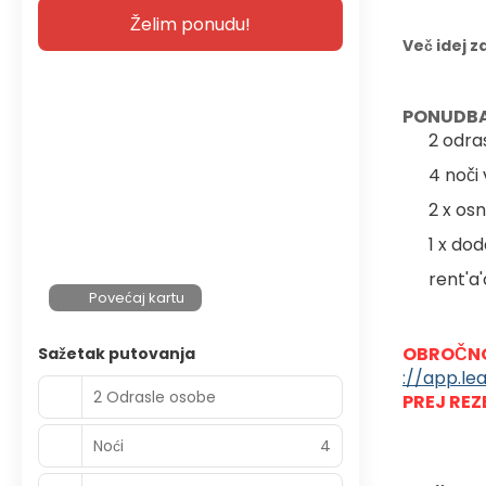
Želim ponudu!
Več idej z
PONUDBA
2 odra
4 noči
2 x os
1 x do
rent'a
Povećaj kartu
OBROČNO
Sažetak putovanja
://app.le
2 Odrasle osobe
PREJ REZ
Noći
4