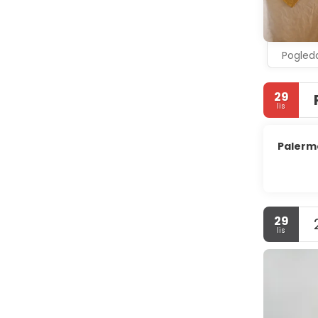
lokalnom ku
Pogleda
29
lis
Palerm
29
lis