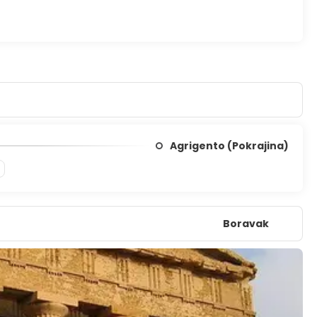
leko izvan gradskih granica.
Agrigento (Pokrajina)
Boravak