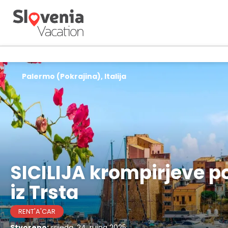
Palermo (Pokrajina), Italija
SICILIJA krompirjeve po
iz Trsta
RENT'A'CAR
Stvoreno:
srijeda, 24. rujna 2025.