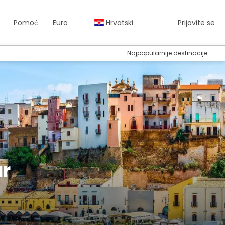
Pomoć
Euro
Hrvatski
Prijavite se
Najpopularnije destinacije
ar