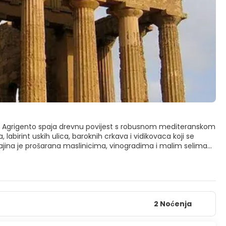
ina Agrigento spaja drevnu povijest s robusnom mediteranskom
labirint uskih ulica, baroknih crkava i vidikovaca koji se
krajina je prošarana maslinicima, vinogradima i malim selima
eoloških nalazišta na Mediteranu i UNESCO-va svjetska
nkordije i Hrama Junone uzdižu uz pozadinu badema i mora.
razmislite o vođenom obilasku kako biste oživjeli ruševine i
2 Noćenja
 Scala dei Turchi, blistava bijela vapnenačka litica isklesana