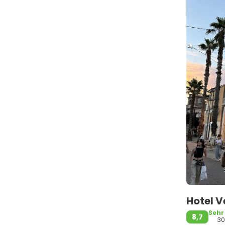
Hotel V
Sehr
8,7
3