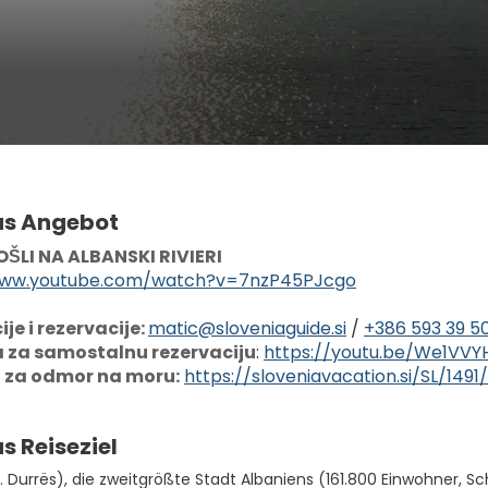
as Angebot
LI NA ALBANSKI RIVIERI
www.youtube.com/watch?v=7nzP45PJcgo
je i rezervacije: 
matic@sloveniaguide.si
 / 
+386 593 39 5
 za samostalnu rezervaciju
: 
https://youtu.be/We1VVY
a za odmor na moru:
https://sloveniavacation.si/SL/149
s Reiseziel
. Durrës), die zweitgrößte Stadt Albaniens (161.800 Einwohner, Sc