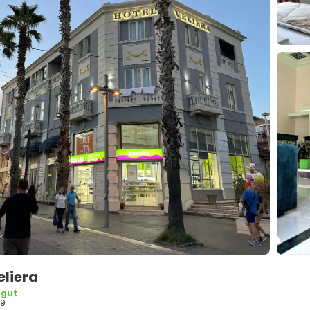
eliera
 gut
09