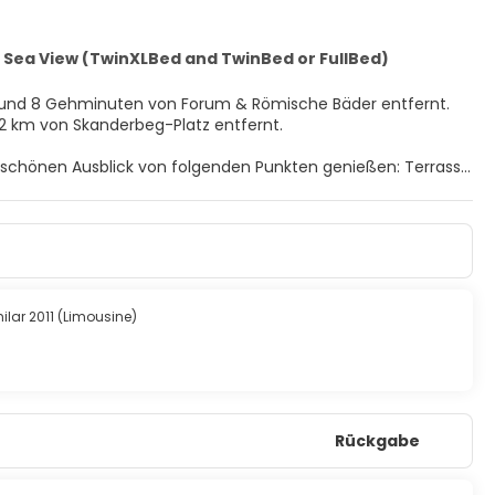
Sea View (TwinXLBed and TwinBed or FullBed)
ia und 8 Gehminuten von Forum & Römische Bäder entfernt.
,2 km von Skanderbeg-Platz entfernt.
en schönen Ausblick von folgenden Punkten genießen: Terrasse
nd ein Verkaufsautomat.
Hause. Ein WLAN-Internetzugang (kostenlos) ist ebenso
nden, die über kostenlose Toilettenartikel und Bidets
h sauber gemacht.
nativ den Zimmerservice (rund um die Uhr). Deinen Durst
lar 2011 (Limousine)
d täglich von 08:00 Uhr bis 10:00 Uhr angeboten.
ezeption und ein Tresorfach an der Rezeption.
Rückgabe