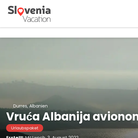
Durres, Albanien
Vruća Albanija avionom
Urlaubspaket
Erstellt:
Mittwoch, 3. August 2022