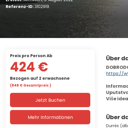
Referenz-ID:
3102919
Preis pro Person Ab
Über d
424 €
DOBRODOŠ
https://
Bezogen auf 2 erwachsene
(848 €
Gesamtpreis
)
Informaci
Uputstva
Više ide
Jetzt Buchen
Über da
Mehr Informationen
Durrës (alb