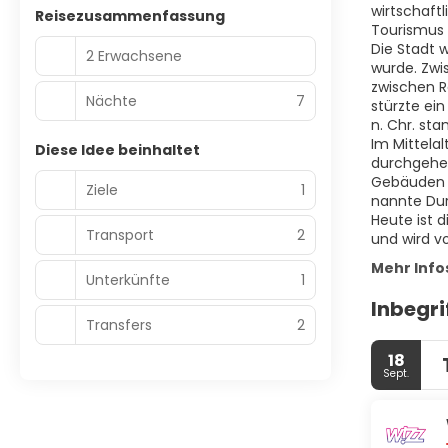
wirtschaftl
Reisezusammenfassung
Tourismus 
Die Stadt 
2 Erwachsene
wurde. Zwi
zwischen R
Nächte
7
stürzte ei
n. Chr. st
Im Mittela
Diese Idee beinhaltet
durchgehen
Gebäuden e
Ziele
1
nannte Dur
Heute ist 
Transport
2
und wird v
Mehr Info
Unterkünfte
1
Inbegri
Transfers
2
18
Sept.