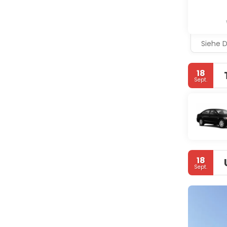
Siehe D
18
Sept.
18
Sept.