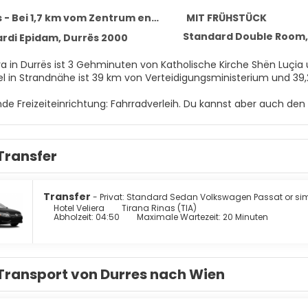
- Bei 1,7 km vom Zentrum entfernt
MIT FRÜHSTÜCK
Standard Double Room, 
rdi Epidam, Durrës 2000
era in Durrës ist 3 Gehminuten von Katholische Kirche Shën Luç
el in Strandnähe ist 39 km von Verteidigungsministerium und 39
nde Freizeiteinrichtung: Fahrradverleih. Du kannst aber auch d
. Dieses Hotel bietet auch kostenloses WLAN, ein Bankettsaal u
in einem der 17 klimatisierten Zimmer mit LCD-Fernseher wie zu 
Transfer
wie Kabelempfang. Es sind eigene Badezimmer mit Duschen vorha
Zu den Highlights gehören Safes und die Zimmer werden täglic
el bietet ein Restaurant mit hervorragenden Speisen. Nutz alter
Transfer
- Privat: Standard Sedan Volkswagen Passat or simi
n der Bar/Lounge stillen. Ein inbegriffenes Frühstücksbuffet wir
Hotel Veliera
Tirana Rinas (TIA)
Abholzeit: 04:50
Maximale Wartezeit: 20 Minuten
t gehören ein Businesscenter, eine rund um die Uhr besetzte R
Transport von Durres nach Wien