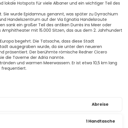
d lokale Hotspots für viele Albaner und ein wichtiger Teil des
elt. Sie wurde Epidamnus genannt, was später zu Dyrrachium
 und Handelszentrum auf der Via Egnatia Handelsroute
n sank ein großer Teil des antiken Durrës ins Meer oder
s Amphitheater mit 15.000 Sitzen, das aus dem 2. Jahrhundert
 Europa begehrt. Die Tatsache, dass diese Stadt
tadt ausgegraben wurde, da sie unter den neueren
nd präsentiert. Der berühmte römische Redner Cicero
ie die Taverne der Adria nannte.
 Stränden und warmen Meerwassern. Er ist etwa 10,5 km lang
frequentiert.
Abreise
1 Handtasche