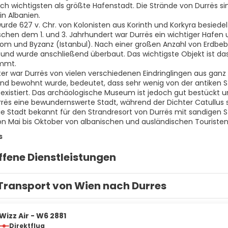
ich wichtigsten als größte Hafenstadt. Die Strände von Durrës sin
in Albanien.
wurde 627 v. Chr. von Kolonisten aus Korinth und Korkyra besied
schen dem 1. und 3. Jahrhundert war Durrës ein wichtiger Hafen
om und Byzanz (Istanbul). Nach einer großen Anzahl von Erdbebe
n und wurde anschließend überbaut. Das wichtigste Objekt ist da
ammt.
lter war Durrës von vielen verschiedenen Eindringlingen aus ganz
d bewohnt wurde, bedeutet, dass sehr wenig von der antiken S
xistiert. Das archäologische Museum ist jedoch gut bestückt u
rës eine bewundernswerte Stadt, während der Dichter Catullus s
die Stadt bekannt für den Strandresort von Durrës mit sandigen
on Mai bis Oktober von albanischen und ausländischen Touristen 
s
ffene Dienstleistungen
Transport von Wien nach Durres
Wizz Air - W6 2881
Direktflug