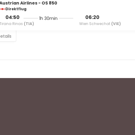
Austrian Airlines - OS 850
Direktflug
04:50
06:20
1h 30min
Tirana Rinas
(TIA)
Wien Schwechat
(VIE)
etails