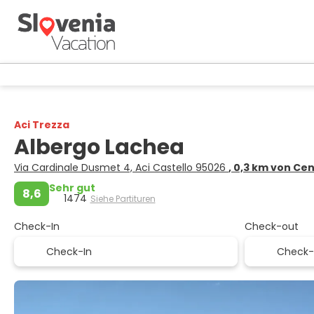
Aci Trezza
Albergo Lachea
Via Cardinale Dusmet 4, Aci Castello 95026
, 0,3 km von Ce
Sehr gut
8,6
1474
Siehe Partituren
Check-In
Check-out