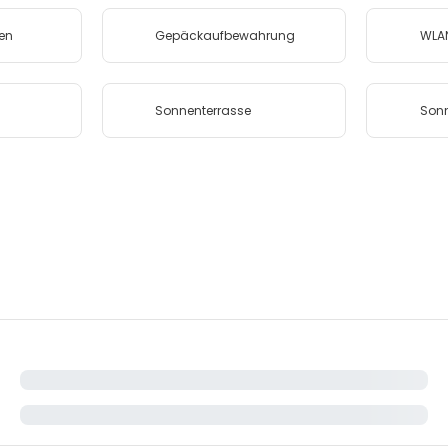
fen
Gepäckaufbewahrung
WLA
Sonnenterrasse
Son