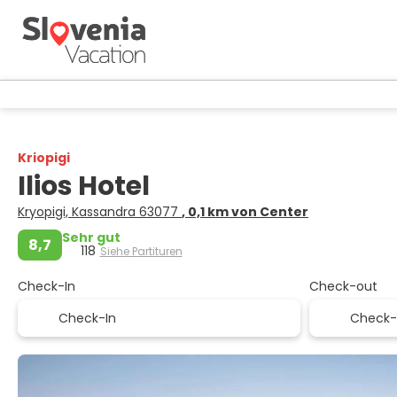
Kriopigi
Ilios Hotel
Kryopigi, Kassandra 63077
, 0,1 km von Center
Sehr gut
8,7
118
Siehe Partituren
Check-In
Check-out