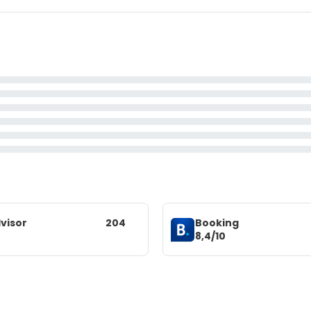
visor
204
Booking
8,4/10